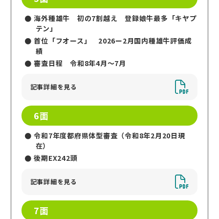
海外種雄牛 初の7割越え 登録娘牛最多「キヤプ
テン」
首位「フオース」 2026ー2月国内種雄牛評価成
績
審査日程 令和8年4月～7月
記事詳細を見る
6面
令和7年度都府県体型審査（令和8年2月20日現
在）
後期EX242頭
記事詳細を見る
7面