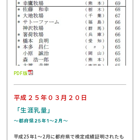
PDF版
平成２５年０３月２０日
「生涯乳量」
～都府県25年1～2月～
平成25年1～2月に都府県で検定成績証明されたも