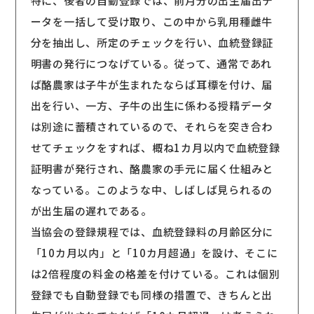
特に、後者の自動登録では、前月分の出生届出デ
ータを一括して受け取り、この中から乳用種雌牛
分を抽出し、所定のチェックを行い、血統登録証
明書の発行につなげている。従って、通常であれ
ば酪農家は子牛が生まれたならば耳標を付け、届
出を行い、一方、子牛の出生に係わる授精データ
は別途に蓄積されているので、それらを突き合わ
せてチェックをすれば、概ね1カ月以内で血統登録
証明書が発行され、酪農家の手元に届く仕組みと
なっている。このような中、しばしば見られるの
が出生届の遅れである。
当協会の登録規程では、血統登録料の月齢区分に
「10カ月以内」と「10カ月超過」を設け、そこに
は2倍程度の料金の格差を付けている。これは個別
登録でも自動登録でも同様の措置で、きちんと出