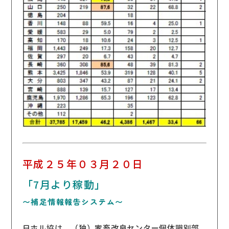
平成２５年０３月２０日
「7月より稼動」
〜補足情報報告システム〜
日ホル協は、（独）家畜改良センター個体識別部