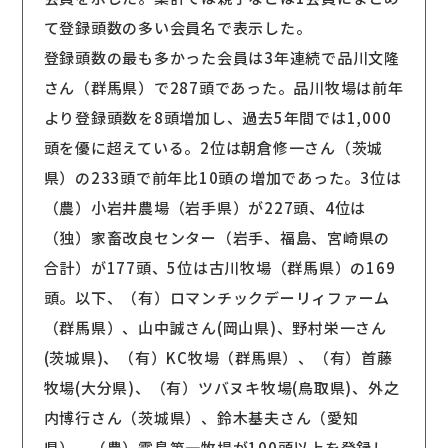
て登録頭数の多い会員名で表示した。
登録頭数の最も多かった会員は3年連続で品川文隆
さん（群馬県）で287頭であった。品川牧場は前年
より登録頭数を8頭増加し、過去5年間では1,000
頭を優に超えている。2位は朝倉修一さん（茨城
県）の233頭で前年比10頭の増加であった。3位は
（農）小岩井農場（岩手県）が227頭、4位は
（独）家畜改良センター（岩手、福島、宮崎県の
合計）が177頭、5位は古川牧場（群馬県）の169
頭。以下、（有）ロマンチックデーリィファーム
（群馬県）、山中誠さん(岡山県)、野村栄一さん
(茨城県)、（有）KC牧場（群馬県）、（有）首藤
牧場(大分県)、（有）ツバヌキ牧場(鳥取県)、外之
内博行さん（茨城県）、鈴木基夫さん（愛知
県）、（農）霧島第一牧場が100頭以上を登録し