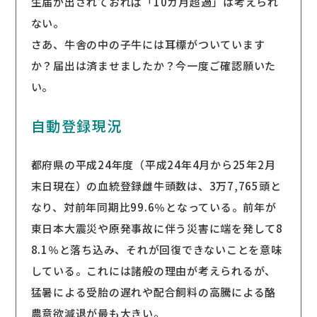
生届が出されておれば「10カ月超過」は考えられ
ない。
さあ、牛舎の中の子牛には耳標がついています
か？届出は済ませましたか？今一度ご確認願いた
い。
自動登録現況
都府県の平成24年度（平成24年4月から25年2月
末日現在）の血統登録雌牛頭数は、3万7,765頭と
なり、対前年同期比99.6％となっている。前年が
東日本大震災や原発事故に伴う災害に端を発して8
8.1％と落ち込み、それが回復できないことを意味
している。これには諸般の理由が考えられるが、
猛暑による受胎の遅れや配合飼料の高騰による酪
農意欲減退が最も大きい。