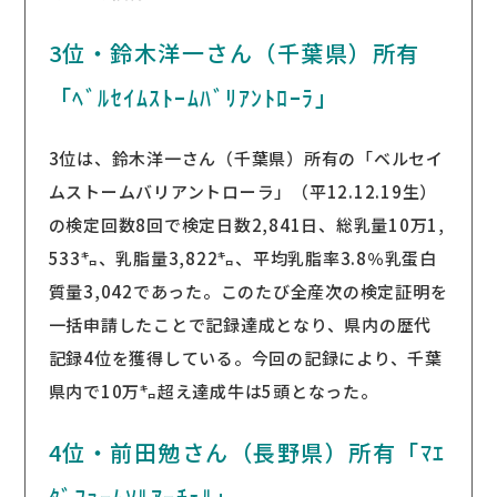
3位・鈴木洋一さん（千葉県）所有
「ﾍﾞﾙｾｲﾑｽﾄｰﾑﾊﾞﾘｱﾝﾄﾛｰﾗ」
3位は、鈴木洋一さん（千葉県）所有の「ベルセイ
ムストームバリアントローラ」（平12.12.19生）
の検定回数8回で検定日数2,841日、総乳量10万1,
533㌔、乳脂量3,822㌔、平均乳脂率3.8％乳蛋白
質量3,042であった。このたび全産次の検定証明を
一括申請したことで記録達成となり、県内の歴代
記録4位を獲得している。今回の記録により、千葉
県内で10万㌔超え達成牛は5頭となった。
4位・前田勉さん（長野県）所有「ﾏｴ
ﾀﾞﾌｧｰﾑｿﾙｱｰﾁｪﾙ」