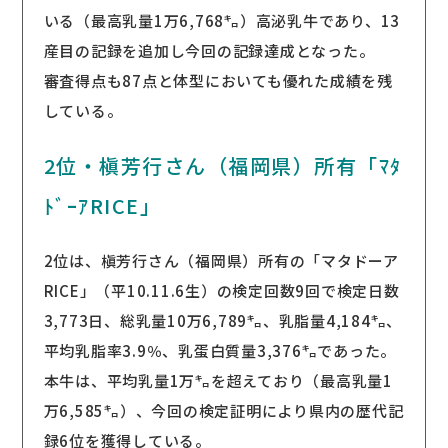
いる（最高乳量1万6,768㌔）高泌乳牛であり、13
産目の記録を追加し今回の記録達成となった。
審査得点も87点と体型においても優れた成績を残
している。
2位・槇芳行さん（福岡県）所有「ﾏﾀ
ﾄﾞｰｱRICE」
2位は、槇芳行さん（福岡県）所有の「マタドーア
RICE」（平10.11.6生）の検定回数9回で検定日数
3,773日、総乳量10万6,789㌔、乳脂量4,184㌔、
平均乳脂率3.9％、乳蛋白質量3,376㌔であった。
本牛は、平均乳量1万㌔を超えており（最高乳量1
万6,585㌔）、今回の検定証明により県内の歴代記
録6位を獲得している。