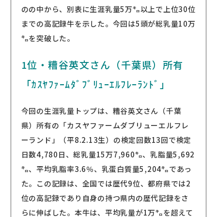
のの中から、別表に生涯乳量5万㌔以上で上位30位
までの高記録牛を示した。今回は5頭が総乳量10万
㌔を突破した。
1位・糟谷英文さん（千葉県）所有
「ｶｽﾔﾌｧｰﾑﾀﾞﾌﾞﾘｭｰｴﾙﾌﾚｰﾗﾝﾄﾞ」
今回の生涯乳量トップは、糟谷英文さん（千葉
県）所有の「カスヤファームダブリューエルフレ
ーランド」（平8.2.13生）の検定回数13回で検定
日数4,780日、総乳量15万7,960㌔、乳脂量5,692
㌔、平均乳脂率3.6％、乳蛋白質量5,204㌔であっ
た。この記録は、全国では歴代9位、都府県では2
位の高記録であり自身の持つ県内の歴代記録をさ
らに伸ばした。本牛は、平均乳量が1万㌔を超えて