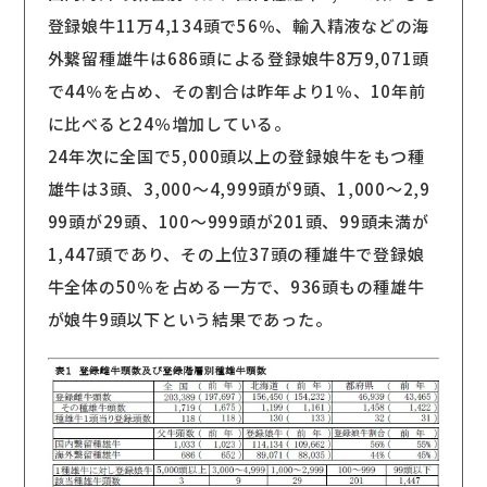
登録娘牛11万4,134頭で56％、輸入精液などの海
外繋留種雄牛は686頭による登録娘牛8万9,071頭
で44％を占め、その割合は昨年より1％、10年前
に比べると24％増加している。
24年次に全国で5,000頭以上の登録娘牛をもつ種
雄牛は3頭、3,000〜4,999頭が9頭、1,000〜2,9
99頭が29頭、100〜999頭が201頭、99頭未満が
1,447頭であり、その上位37頭の種雄牛で登録娘
牛全体の50％を占める一方で、936頭もの種雄牛
が娘牛9頭以下という結果であった。