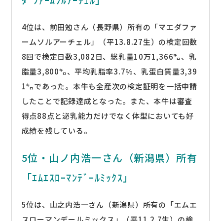
4位は、前田勉さん（長野県）所有の「マエダファ
ームソルアーチェル」（平13.8.27生）の検定回数
8回で検定日数3,082日、総乳量10万1,366㌔、乳
脂量3,800㌔、平均乳脂率3.7％、乳蛋白質量3,39
1㌔であった。本牛も全産次の検定証明を一括申請
したことで記録達成となった。また、本牛は審査
得点88点と泌乳能力だけでなく体型においても好
成績を残している。
5位・山ノ内浩一さん（新潟県）所有
「ｴﾑｴｽﾛｰﾏﾝﾃﾞｰﾙﾐｯｸｽ」
5位は、山之内浩一さん（新潟県）所有の「エムエ
スローマンデールミックス」（平11.2.7生）の検