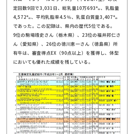
定回数9回で3,031日、総乳量10万693㌔、乳脂量
4,572㌔、平均乳脂率4.5％、乳蛋白質量3,407㌔
であった。この記録は、県内の歴代5位である。
9位の駒場靖史さん（栃木県）、23位の福井邦仁さ
ん（愛知県）、26位の徳川恵一さん（徳島県）所
有牛は、審査得点EX（90点以上）を獲得し、体型
においても優れた成績を残している。