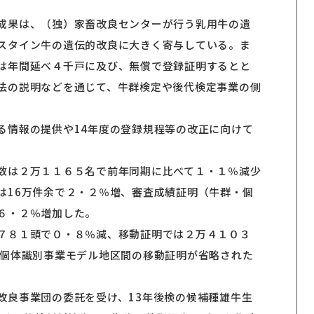
成果は、（独）家畜改良センターが行う乳用牛の遺
スタイン牛の遺伝的改良に大きく寄与している。ま
は年間延べ４千戸に及び、無償で登録証明するとと
法の説明などを通じて、牛群検定や後代検定事業の側
る情報の提供や14年度の登録規程等の改正に向けて
数は２万１１６５名で前年同期に比べて１・１％減少
は16万件余で２・２％増、審査成績証明（牛群・個
６・２％増加した。
７８１頭で０・８％減、移動証明では２万４１０３
は個体識別事業モデル地区間の移動証明が省略された
改良事業団の委託を受け、13年後検の候補種雄牛生