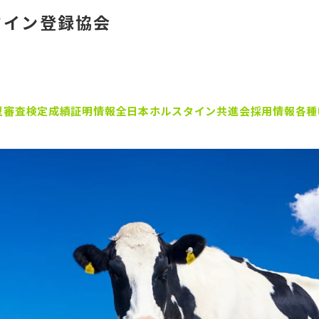
タイン登録協会
型審査
検定成績証明
情報
全日本ホルスタイン共進会
採用情報
各種