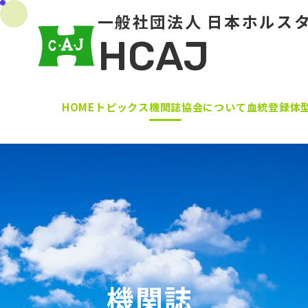
一般社団法人 日本ホルス
HCAJ
HOME
トピックス
機関誌
協会について
血統登録
体
機関誌