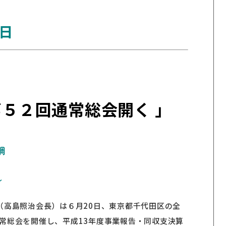
0日
５２回通常総会開く 」
調
～
（高島照治会長）は６月20日、東京都千代田区の全
通常総会を開催し、平成13年度事業報告・同収支決算