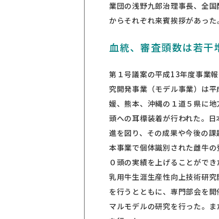
業団の浅野九郎治理事長、全国
からそれぞれ来賓挨拶があった
血統、審査頭数は若干
第１号議案の平成13年度事業
究開発事業（モデル事業）は平
媛、熊本、沖縄の１道５県に地
頭への耳標装着が行われた。日
進を図り、その成果や今後の課
本事業で個体識別された雌牛の
０頭の実績を上げることができ
乳用牛生涯生産性向上技術研究
を行うとともに、専門部会を開
マルモデルの研究を行った。ま