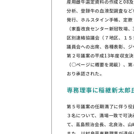
産用雌牛選定資料の作成と08
分析、登録牛の血液型調査など
発行、ホルスタイン手帳、定款
（家畜改良センター新冠牧場、
区別連絡協議会（７地区、１５
議員会への出席、各種表彰、ジ
第２号議案の平成13年度収支
（○ページに概要を掲載）、第
おり承認された。
専務理事に稲継新太郎
第５号議案の任期満了に伴う役
３名について、満場一致で可決
て、高島照治会長、北良治、山
また、川村良平専務理事が退任