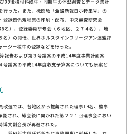
及び09後検材料娘牛・同期牛の体型調査とデータ集計
を行った。また、機関紙「全酪新報日ホ特集号」の
・登録関係規程集の印刷・配布、中央審査研究会
36名）、登録委員研修会（６地区、２７４名）、地
５名）の開催、世界ホルスタインフリージアン連盟評
ャージー種牛の登録などを行った。
決算報告および第３号議案の平成14年度事業計画案
４号議案の平成14年度収支予算案についても原案ど
氏
員改選では、各地区から推薦された理事19名、監事
承認され、総会後に開かれた第２２１回理事会におい
崎博文副会長が再選された。
し、稲継新太郎氏が新たに専務理事に就任した。な