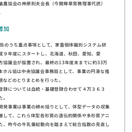
酪農協会の神原則夫会長（今関輝章常務理事代読）
。
増加
報告のうち重点事項として、家畜個体識別システム研
成９年度にスタートし、北海道、秋田、愛知、愛
方協議会が設置され、最終の13年度末までに約33万
本ホル協は中央協議会事務局として、事業の円滑な推
題などのとりまとめを行った。
登録については血統・基礎登録合わせて４万３６３
た。
開発事業は事業の締め括りとして、体型データの収集
催して、これら体型各形質の遺伝的関係や多形質アニ
た、昨今の牛乳需給動向を踏まえて総合指数の見直し