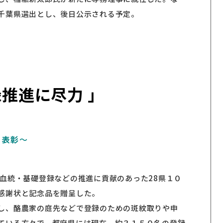
千葉県選出とし、後日公示される予定。
推進に尽力 」
を表彰～
に血統・基礎登録などの推進に貢献のあった28県１０
感謝状と記念品を贈呈した。
し、酪農家の庭先などで登録のための斑紋取りや申
ている方々で、都府県には現在、約３１５０名の登録