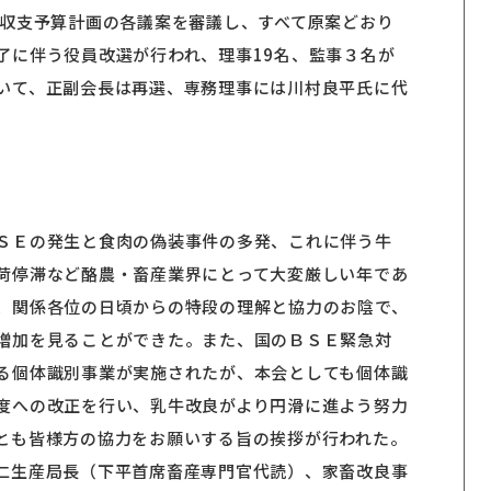
同収支予算計画の各議案を審議し、すべて原案どおり
了に伴う役員改選が行われ、理事19名、監事３名が
いて、正副会長は再選、専務理事には川村良平氏に代
。
ＳＥの発生と食肉の偽装事件の多発、これに伴う牛
荷停滞など酪農・畜産業界にとって大変厳しい年であ
、関係各位の日頃からの特段の理解と協力のお陰で、
増加を見ることができた。また、国のＢＳＥ緊急対
る個体識別事業が実施されたが、本会としても個体識
度への改正を行い、乳牛改良がより円滑に進よう努力
とも皆様方の協力をお願いする旨の挨拶が行われた。
仁生産局長（下平首席畜産専門官代読）、家畜改良事