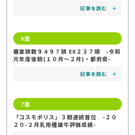
記事を読む
6面
審査頭数９４９７頭 EX２３７頭 -令和
元年度後期(１０月～２月)・都府県-
記事を読む
7面
「コスモポリス」３期連続首位 -２０
２０-２月乳用種雄牛評価成績-