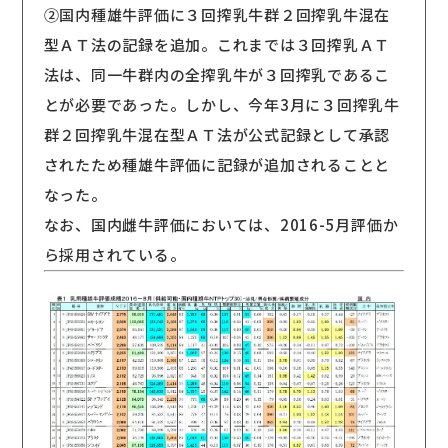
②国内種雄牛評価に３回搾乳牛群２回搾乳牛混在
型ＡＴ法の記録を追加。これまでは３回搾乳ＡＴ
法は、同一牛群内の全搾乳牛が３回搾乳であるこ
とが必要であった。しかし、今年3月に３回搾乳牛
群２回搾乳牛混在型ＡＴ法が公式記録として承認
されたため種雄牛評価に記録が追加されることと
なった。
なお、国内雌牛評価においては、2016-5月評価か
ら採用されている。