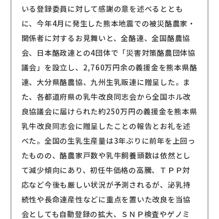
いる登録委員に対して感謝の意を述べるととも
に、今年4月に発生した熊本地震での被災酪農家・
関係者に対するお見舞いと、全酪連、全国酪農協
会、日本酪政連との4団体で「災害対策酪農団体協
議会」を設立し、2,760万円余の義援金を熊本県酪
連、大分県酪農協、九州生乳販連に贈呈した。ま
た、各都道府県の乳牛改良同志会から全国ホル改
良協議会に届けられた約250万円の義援金を熊本県
乳牛改良同志会に贈呈したことの報告とお礼を述
べた。全国の生乳生産量は3年ぶりに前年を上回っ
たものの、酪農家戸数や乳牛飼養頭数は依然とし
て減少傾向にあり、初任牛価格の高騰、ＴＰＰ対
応など今後も厳しい状況が予測されるが、泌乳持
続性や長命連産性などに重点を置いた改良を当協
会としても自動登録の拡大、ＳＮＰ検査やゲノミ