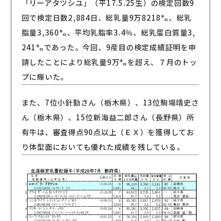
「リーアタツシユ」（平17.5.25生）の検定回数9
回で検定日数2,884日、総乳量9万8218㌔、総乳
脂量3,360㌔、平均乳脂率3.4％、総乳蛋白質量3,
241㌔であった。今回、9産目の検定成績証明を申
請したことにより総乳量9万㌔を超え、７月のトッ
プに輝いた。
また、7位小針勤さん（栃木県）、13位駒場靖史さ
ん（栃木県）、15位新海益二郎さん（長野県）所
有牛は、審査得点90点以上（ＥＸ）を獲得してお
り体型面においても優れた成績を残している。