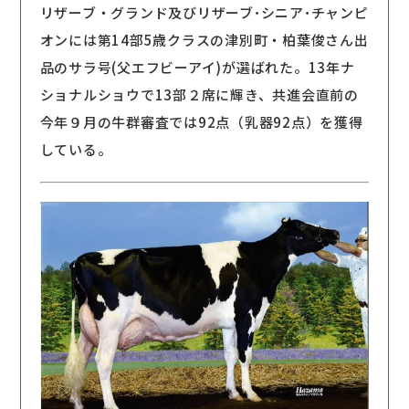
リザーブ・グランド及びリザーブ･シニア･チャンピ
オンには第14部5歳クラスの津別町・柏葉俊さん出
品のサラ号(父エフビーアイ)が選ばれた。13年ナ
ショナルショウで13部２席に輝き、共進会直前の
今年９月の牛群審査では92点（乳器92点）を獲得
している。