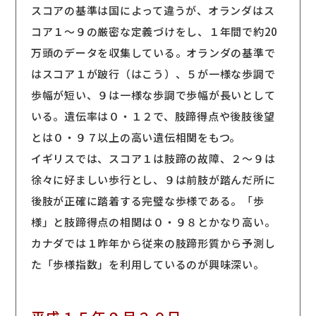
スコアの基準は国によって違うが、オランダはス
コア１〜９の厳密な定義づけをし、１年間で約20
万頭のデータを収集している。オランダの基準で
はスコア１が跛行（はこう）、５が一様な歩調で
歩幅が短い、９は一様な歩調で歩幅が長いとして
いる。遺伝率は０・１２で、肢蹄得点や後肢後望
とは０・９７以上の高い遺伝相関をもつ。
イギリスでは、スコア１は肢蹄の故障、２〜９は
徐々に好ましい歩行とし、９は前肢が踏んだ所に
後肢が正確に踏着する完璧な歩様である。「歩
様」と肢蹄得点の相関は０・９８とかなり高い。
カナダでは１昨年から従来の肢蹄形質から予測し
た「歩様指数」を利用しているのが興味深い。