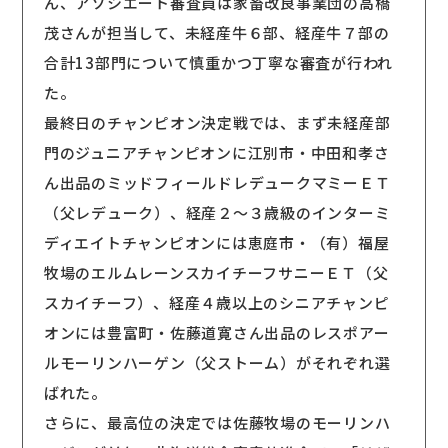
ん、アソシエート審査員は家畜改良事業団の高橋
茂さんが担当して、未経産牛６部、経産牛７部の
合計13部門について慎重かつ丁寧な審査が行われ
た。
最終日のチャンピオン決定戦では、まず未経産部
門のジュニアチャンピオンに江別市・中田和孝さ
ん出品のミッドフィールドレデュークマミーＥＴ
（父レデューク）、経産２〜３歳級のインターミ
ディエイトチャンピオンには恵庭市・（有）福屋
牧場のエルムレーンスカイチーフサニーＥＴ（父
スカイチーフ）、経産４歳以上のシニアチャンピ
オンには豊富町・佐藤道寛さん出品のレスポアー
ルモーリンハーゲン（父ストーム）がそれぞれ選
ばれた。
さらに、最高位の決定では佐藤牧場のモーリンハ