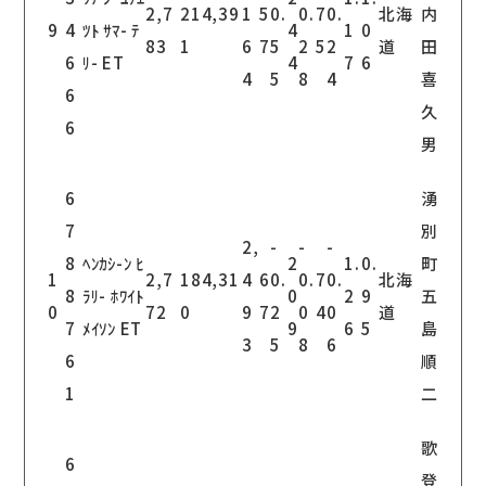
2,7
214,39
1
5
0.
0.
7
0.
北海
内
9
4
ﾂﾄ ｻﾏ- ﾃ
4
1
0
83
1
6
7
5
2
5
2
道
田
6
ﾘ- ET
4
7
6
4
5
8
4
喜
6
久
6
男
6
湧
7
別
2,
-
-
-
8
ﾍﾝｶｼ-ﾝ ﾋ
2
1.
0.
町
1
2,7
184,31
4
6
0.
0.
7
0.
北海
8
ﾗﾘ- ﾎﾜｲﾄ
0
2
9
五
0
72
0
9
7
2
0
4
0
道
7
ﾒｲｿﾝ ET
9
6
5
島
3
5
8
6
6
順
1
二
歌
6
登