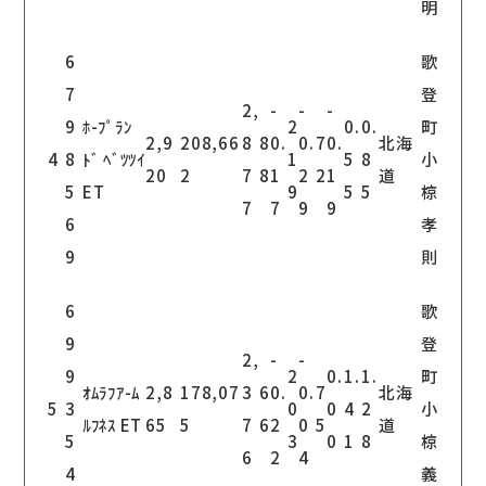
明
6
歌
7
登
2,
-
-
-
9
ﾎ-ﾌﾟﾗﾝ
2
0.
0.
町
2,9
208,66
8
8
0.
0.
7
0.
北海
4
8
ﾄﾞ ﾍﾞﾂﾂｲ
1
5
8
小
20
2
7
8
1
2
2
1
道
5
ET
9
5
5
椋
7
7
9
9
6
孝
9
則
6
歌
9
登
2,
-
-
9
2
0.
1.
1.
町
ｵﾑﾗﾌｱ-ﾑ
2,8
178,07
3
6
0.
0.
7
北海
5
3
0
0
4
2
小
ﾙﾌﾈｽ ET
65
5
7
6
2
0
5
道
5
3
0
1
8
椋
6
2
4
4
義