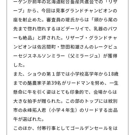
ーゲンが前年の北海道総合畜産共進会での「リザ
ーブ」から、今回は見事グランドチャンピオンの
座を射止めた。審査員の堤氏からは「頭から尾の
先まで惚れ惚れするほどデーリイで、乳器のパワ
ーも絶品」と評された。リザーブ・グランドチャ
ンピオンは佐呂間町・惣田和雄さんのレークビュ
ーセジスネルソンミラー（父ミラージュ）が獲得
した。
また、ショウの第１部では小学校高学年から18歳
までの酪農家子弟39名がリードマンを努め、一生
懸命に牛を引く姿はとても印象的で、会場からは
大きな拍手が贈られた。この部のトップには紋別
市の永峰拓人君（小学４年生）のリードする出品
牛が選ばれた。
このほか、付帯行事としてゴールデンセールをは