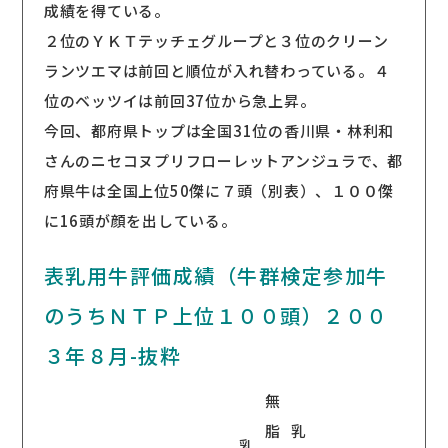
成績を得ている。
２位のＹＫＴテッチェグループと３位のクリーン
ランツエマは前回と順位が入れ替わっている。４
位のベッツイは前回37位から急上昇。
今回、都府県トップは全国31位の香川県・林利和
さんのニセコヌプリフローレットアンジュラで、都
府県牛は全国上位50傑に７頭（別表）、１００傑
に16頭が顔を出している。
表乳用牛評価成績（牛群検定参加牛
のうちＮＴＰ上位１００頭）２００
３年８月-抜粋
無
脂
乳
乳