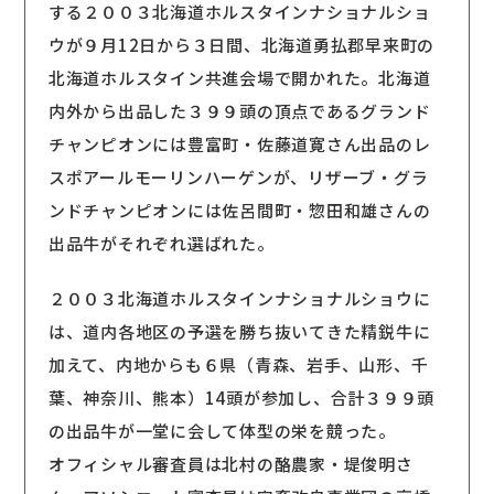
する２００３北海道ホルスタインナショナルショ
ウが９月12日から３日間、北海道勇払郡早来町の
北海道ホルスタイン共進会場で開かれた。北海道
内外から出品した３９９頭の頂点であるグランド
チャンピオンには豊富町・佐藤道寛さん出品のレ
スポアールモーリンハーゲンが、リザーブ・グラ
ンドチャンピオンには佐呂間町・惣田和雄さんの
出品牛がそれぞれ選ばれた。
２００３北海道ホルスタインナショナルショウに
は、道内各地区の予選を勝ち抜いてきた精鋭牛に
加えて、内地からも６県（青森、岩手、山形、千
葉、神奈川、熊本）14頭が参加し、合計３９９頭
の出品牛が一堂に会して体型の栄を競った。
オフィシャル審査員は北村の酪農家・堤俊明さ