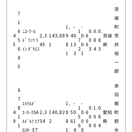
茨
7
城
1
1,
-
-
町
6
ﾆﾕ-ﾜ-ﾙ
1
0.
0.
0.
4
2,3
143,88
9
4
0.
0.
6
茨城
荒
5
ﾄﾞ ﾗﾝﾂ ﾗ
7
0
8
8
5
45
1
8
1
3
0
6
県
井
6
ｲﾝ ﾀﾞﾁｴｽ
2
3
4
3
1
3
1
裕
0
一
5
郎
赤
6
羽
7
ｴﾒﾗﾙﾄﾞ
1,
-
-
根
8
1
0.
1.
0.
4
ｴ-ｶ-ｽSA
2,3
140,82
8
5
0.
0.
6
愛知
町
1
5
0
0
8
9
ﾙﾄﾞﾙﾌ ｴｱ
34
2
8
6
1
0
0
県
鈴
1
6
0
0
4
ﾛｽﾀ- ET
1
4
8
木