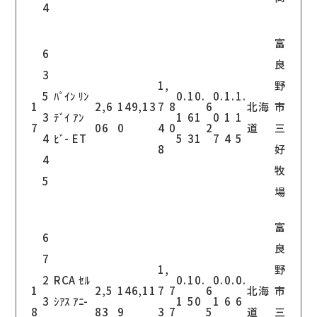
4
富
6
良
3
1,
野
5
ﾊﾟｲﾝ ﾘﾝ
0.
1
0.
0.
1.
1.
1
2,6
149,13
7
8
6
北海
市
3
ﾃﾞｲ ｱﾝ
1
6
1
0
1
1
7
06
0
4
0
2
道
三
4
ﾋﾞ- ET
5
3
1
7
4
5
8
好
4
牧
5
場
富
6
良
7
1,
野
2
RCA ｾﾙ
0.
1
0.
0.
0.
0.
1
2,5
146,11
7
7
6
北海
市
3
ｼｱｽ ｱﾆ-
1
5
0
1
6
6
8
83
9
3
7
5
道
三