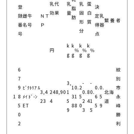
乳代
乳
乳
蛋
登
決
脂
効果
量
固
白
録
雌牛
ＮＴ
定
乳
肪
繋 養 者
形
質
番
名号
Ｐ
得
器
分
号
点
k
k
k
k
円
％
％
％
g
g
g
g
6
紋
7
別
3,
-
-
9
ﾋﾞｸﾄﾘｱ ﾙ
1
0.
2
0.
0.
市
3,4
248,90
1
0.
8
0.
北海
1
8
ﾒｲ ﾄﾞ-ﾝ
3
1
5
6
5
永
23
4
5
2
4
1
道
5
ET
8
8
0
5
9
峰
9
3
5
0
勝
2
利