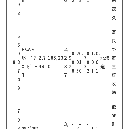
ET
6
2
8
1
田
9
茂
8
久
富
6
良
6
RCA ﾍﾞ
2,
野
0
0.
2
0.
0.
1.
0.
ﾙｳ-ﾄﾞ ｱ
2,7
185,23
2
9
7
北海
市
8
8
0
0
1
0
0
6
ﾆ- ﾋﾞ- E
94
0
3
2
3
道
三
7
8
5
0
2
1
1
T
7
好
4
牧
9
場
歌
7
登
0
3,
-
-
-
町
3
ｳﾁ ｼﾞﾕﾘｴ
2
1.
1.