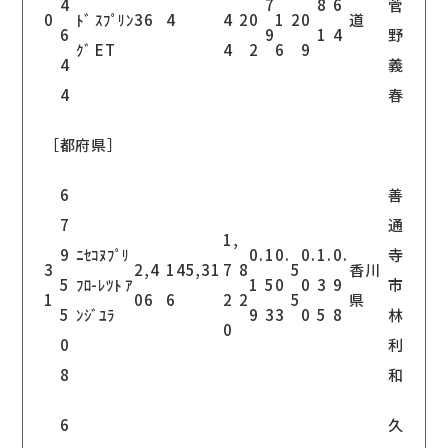
4
7
8
6
菅
0
ﾄﾞ ｽﾌﾟﾘﾝ
36
4
4
2
0
1
2
0
道
6
9
1
4
野
ｸﾞ ET
4
2
6
9
4
義
4
春
［都府県］
6
善
7
通
1,
9
ﾆｾｺﾇﾌﾟﾘ
0.
1
0.
0.
1.
0.
寺
3
2,4
145,31
7
8
5
香川
5
ﾌﾛ-ﾚﾂﾄ ｱ
1
5
0
0
3
9
市
1
06
6
2
2
5
県
5
ﾝｼﾞﾕﾗ
9
3
3
0
5
8
林
0
0
利
8
和
6
久