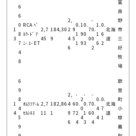
富
6
良
6
2,
-
野
0
RCA ﾍﾞ
0.
1
0.
1.
0.
1
2,7
184,30
2
9
7
0.
北海
市
8
ﾙｳ-ﾄﾞ ｱ
1
9
0
1
6
3
45
9
4
5
0
0
道
三
7
ﾆ- ｴ- ET
1
9
3
6
2
6
2
好
4
牧
8
場
6
歌
9
登
2,
-
-
-
8
2
0.
0.
町
1
ｵﾑﾗﾌｱ-ﾑ
2,7
182,86
4
6
0.
0.
7
0.
北海
4
0
4
7
小
4
ｾﾙｼﾈｽ
11
1
9
7
2
1
6
0
道
5
4
4
1
椋
6
4
3
4
9
義
9
則