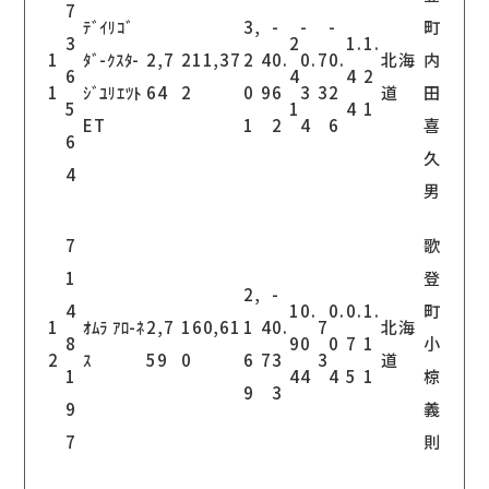
7
ﾃﾞｲﾘｺﾞ
3,
-
-
-
町
3
2
1.
1.
1
ﾀﾞ-ｸｽﾀ-
2,7
211,37
2
4
0.
0.
7
0.
北海
内
6
4
4
2
1
ｼﾞﾕﾘｴﾂﾄ
64
2
0
9
6
3
3
2
道
田
5
1
4
1
ET
1
2
4
6
喜
6
久
4
男
7
歌
1
登
2,
-
4
1
0.
0.
0.
1.
町
1
ｵﾑﾗ ｱﾛ-ﾈ
2,7
160,61
1
4
0.
7
北海
8
9
0
0
7
1
小
2
ｽ
59
0
6
7
3
3
道
1
4
4
4
5
1
椋
9
3
9
義
7
則