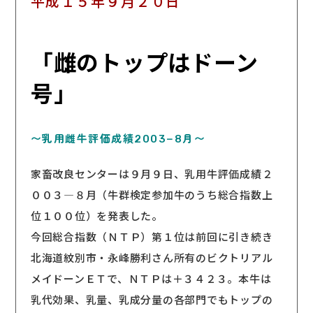
平成１５年９月２０日
「雌のトップはドーン
号」
〜乳用雌牛評価成績2003−8月〜
家畜改良センターは９月９日、乳用牛評価成績２
００３―８月（牛群検定参加牛のうち総合指数上
位１００位）を発表した。
今回総合指数（ＮＴＰ）第１位は前回に引き続き
北海道紋別市・永峰勝利さん所有のビクトリアル
メイドーンＥＴで、ＮＴＰは＋３４２３。本牛は
乳代効果、乳量、乳成分量の各部門でもトップの