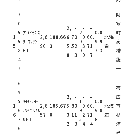
7
阿
0
寒
2,
-
-
-
5
ﾌﾟﾗｲｾｽ ｽ
2
0.
0.
町
1
2,6
188,66
6
7
0.
0.
6
0.
北海
5
ﾀ- ﾏﾘﾘﾝ
0
9
9
高
5
90
3
5
5
2
3
7
1
道
8
ET
0
7
3
橋
8
3
0
7
4
龍
7
一
6
帯
9
2,
-
-
-
広
5
ﾜｲｹ-ﾃｲ-
1
0.
0.
1
2,6
185,67
5
8
0.
0.
6
0.
北海
市
6
ﾃﾂﾁｴ ｼﾔﾙ
9
9
8
6
57
0
3
1
1
2
7
1
道
杉
2
ﾙ ET
5
8
1
2
3
4
4
浦
6
尚