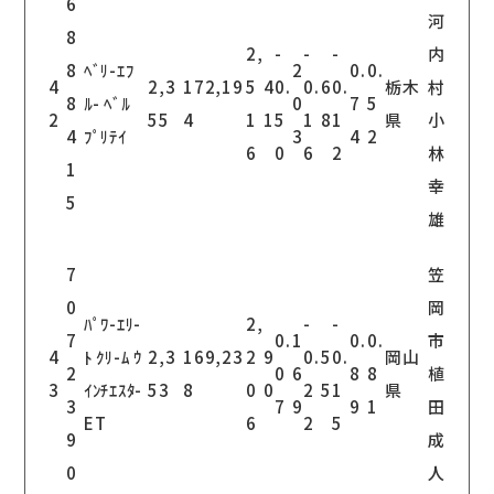
6
河
8
2,
-
-
-
内
8
ﾍﾞﾘ-ｴﾌ
2
0.
0.
4
2,3
172,19
5
4
0.
0.
6
0.
栃木
村
8
ﾙ- ﾍﾞﾙ
0
7
5
2
55
4
1
1
5
1
8
1
県
小
4
ﾌﾟﾘﾃｲ
3
4
2
6
0
6
2
林
1
幸
5
雄
7
笠
0
岡
ﾊﾟﾜ-ｴﾘ-
2,
-
-
7
0.
1
0.
0.
市
4
ﾄ ｸﾘ-ﾑ ｳ
2,3
169,23
2
9
0.
5
0.
岡山
2
0
6
8
8
植
3
ｲﾝﾁｴｽﾀ-
53
8
0
0
2
5
1
県
3
7
9
9
1
田
ET
6
2
5
9
成
0
人