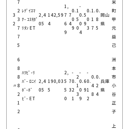
7
米
1,
-
2
ﾚﾃﾞｲｽﾏ
0.
1
0.
1.
0.
町
3
2,4
142,59
7
7
0.
5
岡山
3
ﾅ- ｺｽﾓﾎﾟ
0
5
0
1
8
甲
2
05
4
6
4
0
9
県
7
ﾘﾀﾝ ET
9
0
3
7
5
元
9
4
7
益
5
己
6
洲
8
本
ﾊﾂﾋﾟ-ﾘ
2,
-
-
-
8
2
0.
0.
市
ﾊﾞ- ﾛﾆｲ
2,4
190,03
5
7
0.
0.
6
0.
兵庫
〃
8
1
4
2
小
ﾎﾞ-ﾎﾞ
05
5
5
3
2
0
9
1
県
2
3
8
4
谷
ﾋﾞ- ET
0
1
9
2
1
正
2
子
上