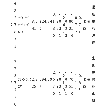
6
帯
8
3,
-
-
-
広
2
ﾜｲｹ-ﾃｲ-
2
0.
0.
3,0
224,74
1
8
0.
0.
8
0.
北海
市
2
7
ﾃﾂﾁｴ ｸﾞ
4
7
7
41
0
3
2
3
2
2
1
道
杉
8
ﾙ-ﾌﾞ
7
2
1
0
1
3
6
浦
7
尚
3
生
7
田
2
2,
-
-
-
原
3
2
1.
0.
ｸﾘ-ﾝ ﾗﾝﾂ
2,9
194,29
6
7
0.
0.
7
0.
北海
町
3
7
1
1
8
ｴﾏ
25
7
7
7
2
2
5
1
道
稲
2
0
1
5
0
1
1
0
山
2
智
6