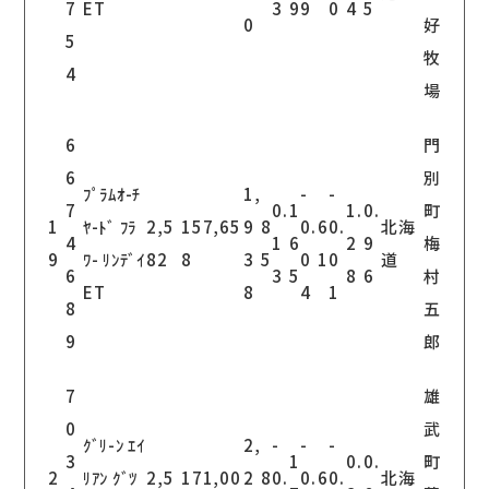
7
ET
3
9
9
0
4
5
0
好
5
牧
4
場
6
門
6
別
ﾌﾟﾗﾑｵ-ﾁ
1,
-
-
7
0.
1
1.
0.
町
1
ﾔ-ﾄﾞ ﾌﾗ
2,5
157,65
9
8
0.
6
0.
北海
4
1
6
2
9
梅
9
ﾜ- ﾘﾝﾃﾞｲ
82
8
3
5
0
1
0
道
6
3
5
8
6
村
ET
8
4
1
8
五
9
郎
7
雄
0
武
ｸﾞﾘ-ﾝ ｴｲ
2,
-
-
-
3
1
0.
0.
町
2
ﾘｱﾝ ｸﾞﾂ
2,5
171,00
2
8
0.
0.
6
0.
北海