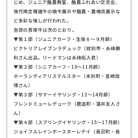
じめ、ジュニア酪農教室、酪農ふれあい交流会、
後代検定種雄牛の娘牛展示や酪農・農機具展示な
ど多彩な催しが行われた。
各部の首席牛は次のとおり。
▼第１部（ジュニアカーフ・生後８〜９月齢）
ビクトリアレイブンラデュック（紋別市・永峰勝
利さん出品。リードマンは永峰拓人君）
▼第２部（シニアカーフ・10〜11月齢）
ホーランディアリステルスター（本別町・星崎政
博さん）
▼第３部（サマーイヤリング・12〜14月齢）
フレンドミューレデューク（鹿追町・蓮井友人さ
ん）
▼第４部（スプリングイヤリング・15〜17月齢）
ジョイフルレインボースターレデイ（長沼町・長