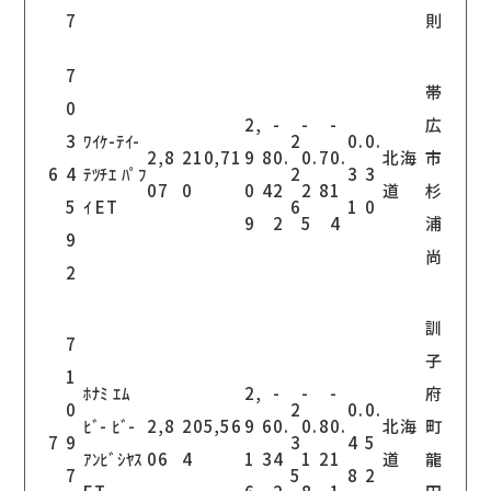
7
則
7
帯
0
2,
-
-
-
広
3
ﾜｲｹ-ﾃｲ-
2
0.
0.
2,8
210,71
9
8
0.
0.
7
0.
北海
市
6
4
ﾃﾂﾁｴ ﾊﾟﾌ
2
3
3
07
0
0
4
2
2
8
1
道
杉
5
ｲ ET
6
1
0
9
2
5
4
浦
9
尚
2
訓
7
子
1
ﾎﾅﾐ ｴﾑ
2,
-
-
-
府
0
2
0.
0.
ﾋﾞ- ﾋﾞ-
2,8
205,56
9
6
0.
0.
8
0.
北海
町
7
9
3
4
5
ｱﾝﾋﾞｼﾔｽ
06
4
1
3
4
1
2
1
道
龍
7
5
8
2