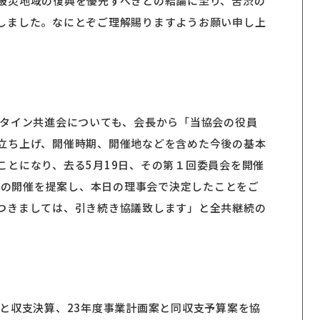
被災地域の復興を優先すべきとの結論に至り、苦渋の
しました。なにとぞご理解賜りますようお願い申し上
スタイン共進会についても、会長から「当協会の役員
立ち上げ、開催時期、開催地などを含めた今後の基本
ことになり、去る5月19日、その第１回委員会を開催
）年の開催を提案し、本日の理事会で決定したことをご
つきましては、引き続き協議致します」と全共継続の
告と収支決算、23年度事業計画案と同収支予算案を協