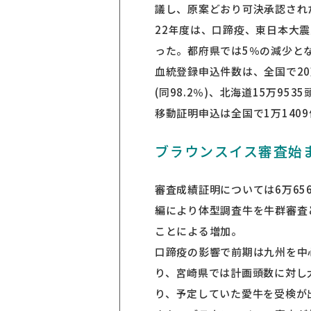
議し、原案どおり可決承認され
22年度は、口蹄疫、東日本大震
った。都府県では5％の減少とな
血統登録申込件数は、全国で20万
(同98.2％)、北海道15万953
移動証明申込は全国で1万1409
ブラウンスイス審査始
審査成績証明については6万656
編により体型調査牛を牛群審査
ことによる増加。
口蹄疫の影響で前期は九州を中
り、宮崎県では計画頭数に対し
り、予定していた愛牛を受検が