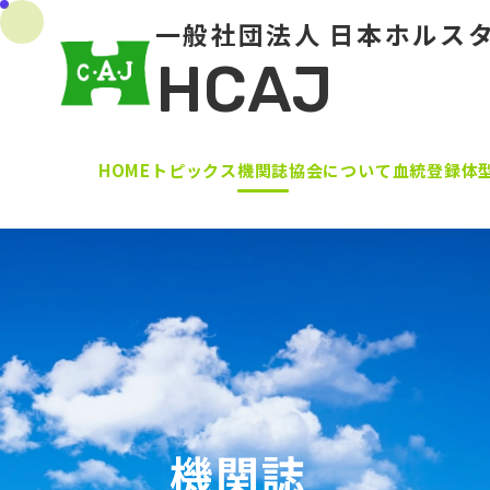
一般社団法人 日本ホルス
HCAJ
HOME
トピックス
機関誌
協会について
血統登録
体
機関誌