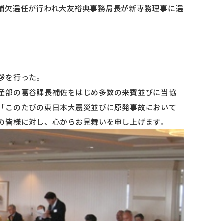
補欠選任が行われ大友裕典事務局長が新専務理事に選
拶を行った。
産部の葛谷課長補佐をはじめ多数の来賓並びに当協
「このたびの東日本大震災並びに原発事故において
の皆様に対し、心からお見舞いを申し上げます。