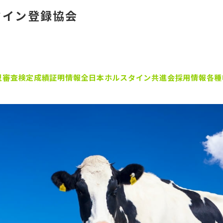
タイン登録協会
型審査
検定成績証明
情報
全日本ホルスタイン共進会
採用情報
各種