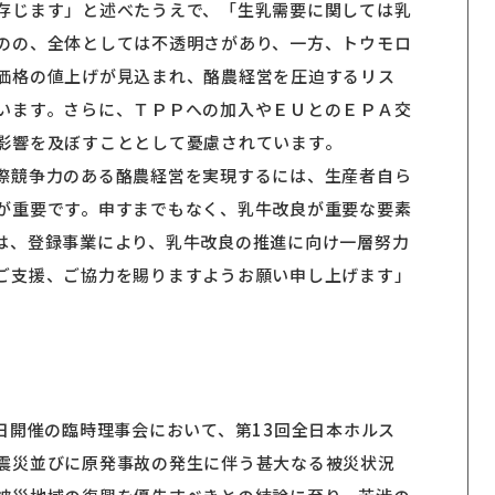
存じます」と述べたうえで、「生乳需要に関しては乳
のの、全体としては不透明さがあり、一方、トウモロ
価格の値上げが見込まれ、酪農経営を圧迫するリス
います。さらに、ＴＰＰへの加入やＥＵとのＥＰＡ交
影響を及ぼすこととして憂慮されています。
際競争力のある酪農経営を実現するには、生産者自ら
が重要です。申すまでもなく、乳牛改良が重要な要素
は、登録事業により、乳牛改良の推進に向け一層努力
ご支援、ご協力を賜りますようお願い申し上げます」
日開催の臨時理事会において、第13回全日本ホルス
震災並びに原発事故の発生に伴う甚大なる被災状況