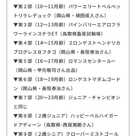
▼第２部（10〜11月齢）パワーエリートベルベッ
トリラレデュック（岡山県・植田成人さん）
▼第３部（12〜13月齢）パインバリーエアロフラ
ワーラインステラET（鳥取県畜産試験場）
▼第４部（14〜15月齢）２ロンゲストヘンドリカ
プログレスＢフタゴ（岡山県・長恒泰治さん）
▼第５部（16〜17月齢）ロマンスセンタールー
（岡山県・甲元敬司さん出品）
▼第６部（18〜19月齢）ロンゲストマダムゴード
ン（岡山県・長恒泰治さん）
▼第７部（20〜23月齢）ジュニア・チャンピオン
と同じ
▼第８部（２歳ジュニア）ハッピーベルハイガー
ドアディーン（鳥取県･西尾篤朗さん）
▼第９部（２歳シニア）クローバーミストゴール