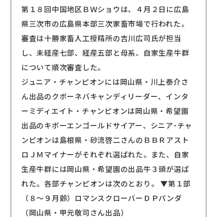
第１８回中国地区ＢＷショウは、４月２日に広島
県三次市の広島県本部三次家畜市場で行われた。
審査は十勝家畜人工授精所の吉川広司氏が担当
し、未経産七部、経産五部と母系、自家生産牛群
について順次審査した。
ジュニア・チャンピオンには岡山県・川上泰介さ
ん出品のクボーネバキャンディリーダー、インタ
ーミディエイト・チャンピオンは岡山県・希望園
出品のキボーエンゴールドサイアー、シニア･チャ
ンピオンは島根県・砂流啓二さんのＢＢＲアスト
ロＪＭマイナーがそれぞれ選ばれた。また、自家
生産牛群には岡山県・希望園の出品牛３頭が選ば
れた。各部チャンピオンは次のとおり。 ▼第１部
（８〜９月齢）ロマンスクローバーＤＰパンダ
（岡山県・甲元敬司さん出品）