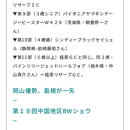
リザーブＩＣ
▼第９部（３歳シニア）パイオニアヤマギシデー
ジービースターＷ４２８（茨城県・朝倉修一さ
ん）
▼第10部（４歳級）シンディーブラックセイシェ
ル（静岡県･岩崎藤和さん）
▼第11部（５歳以上）経産ＧＣと同じ。同２席・
パインツリージェッドハールフォア（栃木県・中
山真介さん）＝経産リザーブＧＣ。
岡山優勢、島根が一矢
〜
第１８回中国地区BWショウ
〜