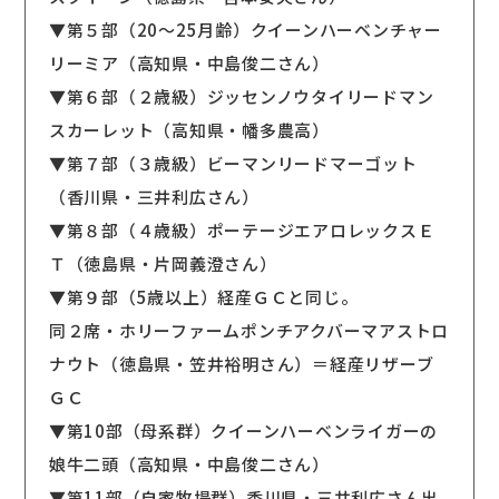
▼第５部（20〜25月齢）クイーンハーベンチャー
リーミア（高知県・中島俊二さん）
▼第６部（２歳級）ジッセンノウタイリードマン
スカーレット（高知県・幡多農高）
▼第７部（３歳級）ビーマンリードマーゴット
（香川県・三井利広さん）
▼第８部（４歳級）ポーテージエアロレックスＥ
Ｔ（徳島県・片岡義澄さん）
▼第９部（5歳以上）経産ＧＣと同じ。
同２席・ホリーファームポンチアクバーマアストロ
ナウト（徳島県・笠井裕明さん）＝経産リザーブ
ＧＣ
▼第10部（母系群）クイーンハーベンライガーの
娘牛二頭（高知県・中島俊二さん）
▼第11部（自家牧場群）香川県・三井利広さん出