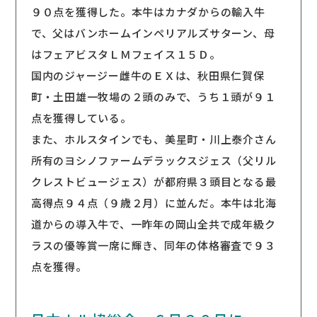
９０点を獲得した。本牛はカナダからの輸入牛
で、父はバンホームインペリアルズサターン、母
はフェアビスタＬＭフェイス１５Ｄ。
国内のジャージー雌牛のＥＸは、秋田県仁賀保
町・土田雄一牧場の２頭のみで、うち１頭が９１
点を獲得している。
また、ホルスタインでも、美星町・川上泰介さん
所有のヨシノファームデラックスジェス（父リル
クレストビュージェス）が都府県３頭目となる最
高得点９４点（９歳２月）に並んだ。本牛は北海
道からの導入牛で、一昨年の岡山全共で成年級ク
ラスの優等賞一席に輝き、同年の体格審査で９３
点を獲得。