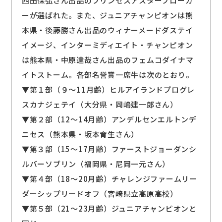
西田保弘さん出品のプリンセスアスターブローカ
ーが選ばれた。また、ジュニアチャンピオンは熊
本県・後藤勝さん出品のウィナーメードダステイ
イメージ、インターミディエイト・チャンピオン
は熊本県・中原達哉さん出品のフェムコダイナマ
イトストーム。各部名誉賞一席牛は次のとおり。
▼第１部（９〜11月齢）ヒルアイランドプログレ
スカナジェテイ（大分県・岡嶋建一郎さん）
▼第２部（12〜14月齢）アンデルセンエルトンデ
ニセス（熊本県・坂本育生さん）
▼第３部（15〜17月齢）ファーストジョーダンシ
ルバーソブリン（福岡県・尼岡一元さん）
▼第４部（18〜20月齢）チャレンジファームリー
ダーシップリードオフ（宮崎県立高原高校）
▼第５部（21〜23月齢）ジュニアチャンピオンと