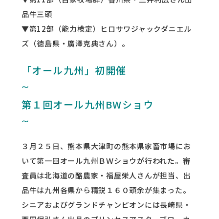
品牛三頭
▼第12部（能力検定）ヒロサワジャックダニエル
ズ（徳島県・廣澤克典さん）。
「オール九州」初開催
〜
第１回オール九州BWショウ
〜
３月２５日、熊本県大津町の熊本県家畜市場にお
いて第一回オール九州ＢＷショウが行われた。審
査員は北海道の酪農家・福屋栄人さんが担当、出
品牛は九州各県から精鋭１６０頭余が集まった。
シニアおよびグランドチャンピオンには長崎県・