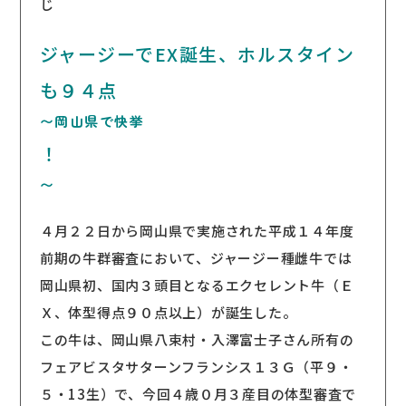
じ
ジャージーでEX誕生、ホルスタイン
も９４点
〜岡山県で快挙
！
〜
４月２２日から岡山県で実施された平成１４年度
前期の牛群審査において、ジャージー種雌牛では
岡山県初、国内３頭目となるエクセレント牛（Ｅ
Ｘ、体型得点９０点以上）が誕生した。
この牛は、岡山県八束村・入澤富士子さん所有の
フェアビスタサターンフランシス１３Ｇ（平９・
５・13生）で、今回４歳０月３産目の体型審査で