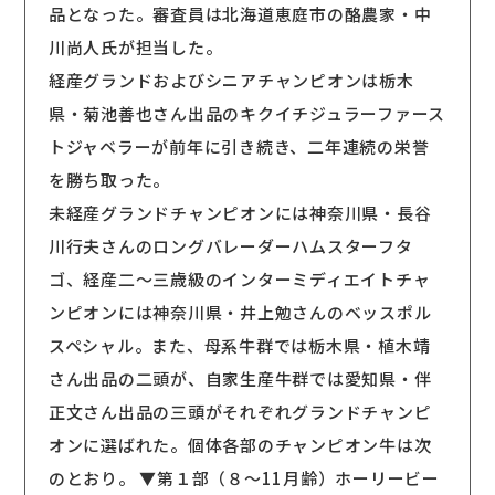
品となった。審査員は北海道恵庭市の酪農家・中
川尚人氏が担当した。
経産グランドおよびシニアチャンピオンは栃木
県・菊池善也さん出品のキクイチジュラーファース
トジャベラーが前年に引き続き、二年連続の栄誉
を勝ち取った。
未経産グランドチャンピオンには神奈川県・長谷
川行夫さんのロングバレーダーハムスターフタ
ゴ、経産二〜三歳級のインターミディエイトチャ
ンピオンには神奈川県・井上勉さんのベッスポル
スペシャル。また、母系牛群では栃木県・植木靖
さん出品の二頭が、自家生産牛群では愛知県・伴
正文さん出品の三頭がそれぞれグランドチャンピ
オンに選ばれた。個体各部のチャンピオン牛は次
のとおり。 ▼第１部（８〜11月齢）ホーリービー