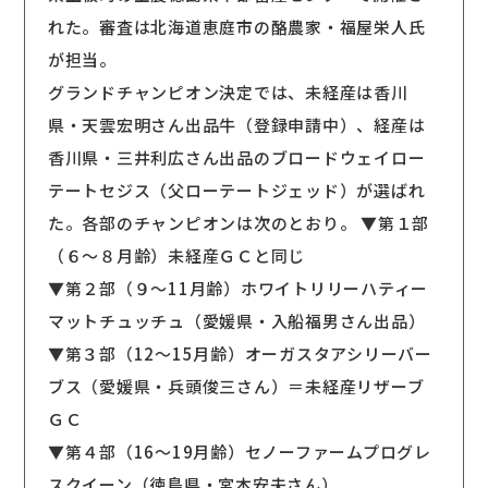
れた。審査は北海道恵庭市の酪農家・福屋栄人氏
が担当。
グランドチャンピオン決定では、未経産は香川
県・天雲宏明さん出品牛（登録申請中）、経産は
香川県・三井利広さん出品のブロードウェイロー
テートセジス（父ローテートジェッド）が選ばれ
た。各部のチャンピオンは次のとおり。 ▼第１部
（６〜８月齢）未経産ＧＣと同じ
▼第２部（９〜11月齢）ホワイトリリーハティー
マットチュッチュ（愛媛県・入船福男さん出品）
▼第３部（12〜15月齢）オーガスタアシリーバー
ブス（愛媛県・兵頭俊三さん）＝未経産リザーブ
ＧＣ
▼第４部（16〜19月齢）セノーファームプログレ
スクイーン（徳島県・宮本安夫さん）