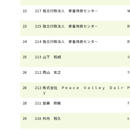
22
217
独立行政法人 家畜改良センタ－
W
23
215
独立行政法人 家畜改良センタ－
R
24
214
独立行政法人 家畜改良センタ－
R
25
213
山下 和成
ﾗ
26
212
西山 友之
ｳ
26
212
株式会社 Ｐｅａｃｅ Ｖａｌｌｅｙ Ｄａｌｒ
P
ｙ
28
211
加藤 政敏
ｸ
29
210
外内 和久
ﾄ