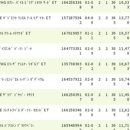
HG ﾛｸｼ- ﾊﾟｲﾙ ﾋﾞﾂｸﾞｼﾖﾂﾄ ｻ-ﾄﾞ ET
166258336
02-0
2
1
30
10,33
8
0
5
3
E ｷﾞｼﾞｴﾂﾄ ﾗｼｴﾙ ｱ-ﾙ ﾋﾃﾞｲﾎ- ET
157287536
04-0
2
3
36
13,77
2
0
5
0
ｲﾙ ｸﾘ-ﾑ ﾊﾘｳﾂﾄﾞ ET
167019057
01-1
2
1
30
10,37
2
1
5
6
ﾞｲﾌｴﾝﾄﾞ ﾊﾞ-ﾘ- ｼﾞ-ﾅ
164773351
02-0
2
2
30
11,47
1
9
5
0
HG ｴﾘ-ｻﾞ ｱｼﾕｱ- ﾘﾎﾞﾙﾌﾞ ET
135738303
02-0
2
1
30
10,67
7
2
5
3
ﾞﾘ-ﾝｴﾝｼﾞｴﾙ ﾊ-ｹﾞﾝ ﾎﾟﾃﾞｲｳﾑ
164537922
02-0
2
1
30
10,74
3
0
5
4
E ｻﾞﾂﾌﾟ ｼﾞﾔﾊﾞ- ﾏｻﾘｸ
166258391
02-0
2
1
30
11,45
7
0
5
8
E ﾌﾚｸ ﾄﾗﾍﾞﾙ ﾀﾞ-ﾌｲ- ｾｶﾝﾄﾞ ET
166258340
02-0
2
1
30
12,02
5
0
5
3
ｲﾙ ﾊﾞｸｽﾄﾝ ﾌﾞﾗﾂｸﾍﾞﾘ-
165948994
02-0
2
1
30
11,71
9
1
5
3