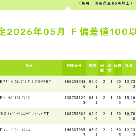
（毎月・決定得点85点以上）
定2026年05月 Ｆ偏差値100
名号
登録番号
年齢
回
産
日数
乳量
数
次
E ｱｽﾞ-ﾚ ｳｲﾝﾌﾟﾙ ｱ-ﾙ ｸﾗｼﾂｸ ET
166258343
02-0
2
1
30
12,73
6
1
5
3
E ﾔ- ﾀﾊﾞﾅｸﾙ ﾏｻﾘｸ
135738124
01-1
2
1
36
15,26
8
1
5
7
HG ｵﾒｶﾞ ｸﾘｽﾆﾝｸﾞ ﾊﾝﾄﾚｲ ET
166258362
02-0
2
1
30
10,76
7
0
5
8
E ﾏﾘ- ﾄﾞｳﾄ ﾘｱﾙﾏﾈ-
146867935
03-0
2
2
30
12,03
7
1
5
2