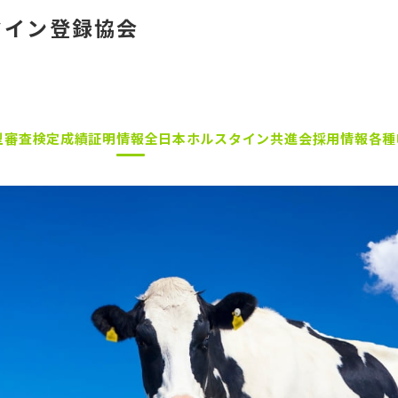
タイン登録協会
型審査
検定成績証明
情報
全日本ホルスタイン共進会
採用情報
各種