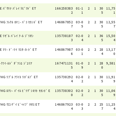
E ﾊﾟｳﾘﾅ ﾊﾞﾚｲ ﾗﾋﾟﾂﾄﾞ ET
166258383
01-1
2
1
30
11,75
2
1
5
1
HG ﾌﾚｸﾙ ﾛﾏﾆ- ﾊﾟｺ ｾｶﾝﾄﾞ ET
146867852
03-0
2
2
30
12,55
7
5
5
7
E ﾘｾﾞﾙ ﾊﾞﾚｲ ｱ-ﾙ ｼﾞﾘｵﾝ
135738187
02-0
2
1
36
15,50
3
4
5
4
E ﾏﾘ- ﾄﾞ-ﾘｲ ﾏｽﾀ-ｶ-ﾄﾞ ET
146867987
03-0
2
2
28
13,17
6
1
4
0
-ｸﾌｲ-ﾙﾄﾞ ﾀﾞﾂｼﾕ ｼﾞﾕﾘｱ
167471131
01-0
2
1
28
9,581
5
9
0
HG ﾘﾌﾟﾙ ｱﾗｲﾄ ﾘﾎﾞﾙﾌﾞ ET
135738292
02-0
2
1
30
11,91
4
2
5
9
HG ﾛｸｼ- ﾊﾟｲﾙ ﾋﾞﾂｸﾞｼﾖﾂﾄ ｾｶﾝﾄﾞ E
135738302
02-0
2
1
30
11,06
T
0
2
5
9
HG ｳｴﾝﾃﾞｲ ﾋﾞﾍｲﾌﾞ ﾀｵｽ ET
146867923
03-0
2
2
25
11,25
4
3
7
4