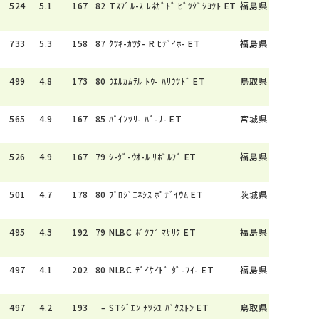
524
5.1
167
82
Tｽﾌﾟﾙ-ｽ ﾚﾈｶﾞﾄﾞ ﾋﾞﾂｸﾞｼﾖﾂﾄ ET
福島県
733
5.3
158
87
ｸﾂｷ-ｶﾂﾀ- R ﾋﾃﾞｲﾎ- ET
福島県
499
4.8
173
80
ｳｴﾙｶﾑﾃﾙ ﾄｳ- ﾊﾘｳﾂﾄﾞ ET
鳥取県
565
4.9
167
85
ﾊﾟｲﾝﾂﾘ- ﾊﾞ-ﾘ- ET
宮城県
526
4.9
167
79
ｼ-ﾀﾞ-ｳｵ-ﾙ ﾘﾎﾞﾙﾌﾞ ET
福島県
501
4.7
178
80
ﾌﾟﾛｼﾞｴﾈｼｽ ﾎﾟﾃﾞｲｳﾑ ET
茨城県
495
4.3
192
79
NLBC ﾎﾞﾂﾌﾟ ﾏｻﾘｸ ET
福島県
497
4.1
202
80
NLBC ﾃﾞｲｹｲﾄﾞ ﾀﾞ-ﾌｲ- ET
福島県
497
4.2
193
–
STｼﾞｴﾝ ﾅﾂｼﾕ ﾊﾞｸｽﾄﾝ ET
鳥取県