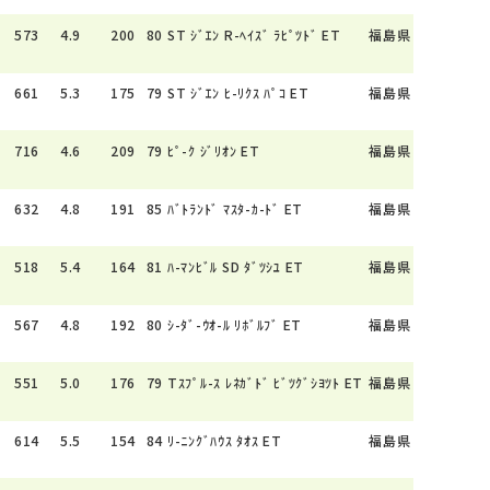
573
4.9
200
80
ST ｼﾞｴﾝ R-ﾍｲｽﾞ ﾗﾋﾟﾂﾄﾞ ET
福島県
661
5.3
175
79
ST ｼﾞｴﾝ ﾋ-ﾘｸｽ ﾊﾟｺ ET
福島県
716
4.6
209
79
ﾋﾟ-ｸ ｼﾞﾘｵﾝ ET
福島県
632
4.8
191
85
ﾊﾞﾄﾗﾝﾄﾞ ﾏｽﾀ-ｶ-ﾄﾞ ET
福島県
518
5.4
164
81
ﾊ-ﾏﾝﾋﾞﾙ SD ﾀﾞﾂｼﾕ ET
福島県
567
4.8
192
80
ｼ-ﾀﾞ-ｳｵ-ﾙ ﾘﾎﾞﾙﾌﾞ ET
福島県
551
5.0
176
79
Tｽﾌﾟﾙ-ｽ ﾚﾈｶﾞﾄﾞ ﾋﾞﾂｸﾞｼﾖﾂﾄ ET
福島県
614
5.5
154
84
ﾘ-ﾆﾝｸﾞﾊｳｽ ﾀｵｽ ET
福島県