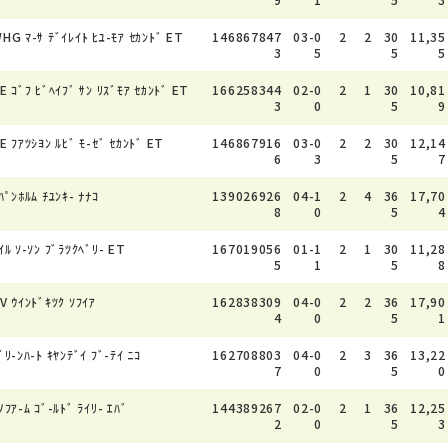
HG ﾏ-ｻ ﾃﾞｲﾚｲﾄ ﾋﾕ-ﾓｱ ｾｶﾝﾄﾞ ET
146867847
03-0
2
2
30
11,35
3
5
5
5
E ｺﾞﾌ ﾋﾞﾍｲﾌﾞ ｻﾝ ﾘｽﾞﾓｱ ｾｶﾝﾄﾞ ET
166258344
02-0
2
1
30
10,81
3
0
5
9
E ﾌｱﾂｼﾖﾝ ﾙﾋﾞ ﾓ-ｾﾞ ｾｶﾝﾄﾞ ET
146867916
03-0
2
2
30
12,14
6
3
5
7
ﾊﾟﾝﾎﾙﾑ ﾁﾕﾝｷ- ﾅﾅｺ
139026926
04-1
2
4
36
17,70
8
0
5
4
ｲﾙ ｿ-ｿﾝ ﾌﾞﾗﾂｸﾍﾞﾘ- ET
167019056
01-1
2
1
30
11,28
5
1
5
8
V ｳｲﾝﾄﾞｷﾂｸ ｿﾌｲｱ
162838309
04-0
2
2
36
17,90
4
0
5
1
ﾞﾘ-ﾝﾊ-ﾄ ｷﾔﾝﾃﾞｲ ﾌﾞ-ﾃｲ ﾆｺ
162708803
04-0
2
3
36
13,22
7
0
5
0
ﾉﾌｱ-ﾑ ｺﾞ-ﾙﾄﾞ ﾗｲﾘ- ｴﾊﾞ
144389267
02-0
2
1
36
12,25
2
0
5
3