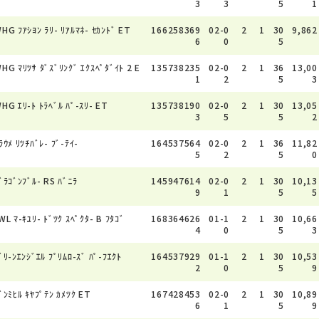
3
3
5
1
HG ﾌｱｼﾖﾝ ﾗﾘ- ﾘｱﾙﾏﾈ- ｾｶﾝﾄﾞ ET
166258369
02-0
2
1
30
9,862
6
0
5
HG ﾏﾘﾂｻ ﾀﾞｽﾞﾘﾝｸﾞ ｴｸｽﾍﾟﾀﾞｲﾄ 2 E
135738235
02-0
2
1
36
13,00
T
1
2
5
3
HG ｴﾘ-ﾄ ﾄﾗﾍﾞﾙ ﾊﾟ-ｽﾘ- ET
135738190
02-0
2
1
30
13,05
3
5
5
2
ﾗｳﾒ ﾘﾂﾁﾊﾞﾚ- ﾌﾞ-ﾃｲ-
164537564
02-0
2
1
36
11,82
5
2
5
0
ﾞﾗｺﾞﾝﾌﾞﾙ- RS ﾊﾞﾆﾗ
145947614
02-0
2
1
30
10,13
9
1
5
5
WL ﾏ-ｷﾕﾘ- ﾄﾞﾂｸ ｽﾍﾟｸﾀ- B ﾌﾀｺﾞ
168364626
01-1
2
1
30
10,66
4
0
5
3
ﾞﾘ-ﾝｴﾝｼﾞｴﾙ ﾌﾟﾘﾑﾛ-ｽﾞ ﾊﾟ-ﾌｴｸﾄ
164537929
01-1
2
1
30
10,53
2
0
5
9
ﾞﾝﾐﾋﾙ ｷﾔﾌﾟﾃﾝ ｶﾒﾂｸ ET
167428453
02-0
2
1
30
10,89
6
1
5
9