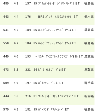
489
4.8
157
79
ﾌﾟﾗﾑｵ-ﾁﾔ-ﾄﾞ ｼﾞﾔﾏ- ﾓ-ｸﾞﾙ ET
福島県
443
4.4
176
–
BPS ﾊﾟﾝｻ- ﾌｵﾂｸｽｷﾔﾂﾁﾔ- ET
栃木県
531
4.2
184
85
ﾊ-ﾄｼﾞｴﾝﾘ- ﾘﾁﾔ-ﾄﾞ ﾁﾔ-ﾙ ET
福島県
550
4.2
184
85
ﾊ-ﾄｼﾞｴﾝﾘ- ﾘﾁﾔ-ﾄﾞ ﾁﾔ-ﾙ ET
福島県
449
4.0
193
–
ﾐｽﾀ- T-ｽﾌﾟﾙ-ｽ ﾌﾗﾂｽﾞ ﾗｲｵﾈﾙ ET
鳥取県
473
3.5
231
84
ﾋﾟ-ｸ ｱﾙﾀｺﾞ-ﾌﾟﾛ ET
鳥取県
609
3.9
197
86
ﾊﾟｲﾝﾂﾘ- ﾊﾞ-ﾘ- ET
岩手県
444
3.6
216
81
ﾜｲｹ-ﾗﾝﾄﾞ ﾌｱﾘｽ ｺﾝｼｴﾙｼﾞﾕ ET
新潟県
579
4.3
181
79
ﾊﾞﾄﾗﾝﾄﾞ ﾏｽﾀ-ｶ-ﾄﾞ ET
福島県