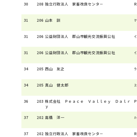
30
208
独立行政法人 家畜改良センタ－
R
31
206
山本 訓
ﾏ
31
206
公益財団法人 郡山市観光交流振興公社
ｲ
31
206
公益財団法人 郡山市観光交流振興公社
ｲ
34
205
西山 友之
ｳ
34
205
真山 健太郎
ｽ
36
203
株式会社 Ｐｅａｃｅ Ｖａｌｌｅｙ Ｄａｌｒ
P
ｙ
37
202
高橋 洋一
ﾊ
37
202
独立行政法人 家畜改良センタ－
R