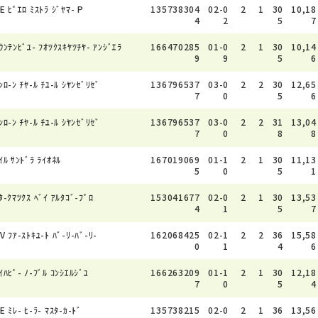
E ﾋﾟｴﾛ ﾐｽﾄﾗ ｼﾞﾔﾏ- P
135738304
02-0
2
1
30
10,18
4
2
5
7
ｳﾝﾃﾝﾋﾞﾕ- ﾌｵﾂｸｽｷﾔﾂﾁﾔ- ｱﾝｼﾞｴﾗ
166470285
01-0
2
1
30
10,14
9
9
5
6
ﾝﾛ-ﾝ ﾁﾔ-ﾙ ﾁﾕ-ﾙ ｼﾔﾝｾﾞﾘｾﾞ
136796537
03-0
2
2
30
12,65
7
0
5
6
ﾝﾛ-ﾝ ﾁﾔ-ﾙ ﾁﾕ-ﾙ ｼﾔﾝｾﾞﾘｾﾞ
136796537
03-0
2
2
31
13,04
7
0
8
8
ｲﾙ ｻﾝﾄﾞﾗ ﾗｲｵﾈﾙ
167019069
01-1
2
1
30
11,13
5
0
5
1
ﾀ-ｸﾏﾂｸｽ ﾍﾞｲ ｱﾙﾀｺﾞ-ﾌﾟﾛ
153041677
02-0
2
1
30
13,53
4
1
5
7
V ﾌｱ-ｽﾄｷﾕ-ﾄ ﾊﾞ-ﾘ-ﾊﾞ-ﾘ-
162068425
02-1
2
2
36
15,58
0
1
4
6
ｲﾊﾋﾟ- ﾉ-ﾌﾞﾙ ｺﾝｼｴﾙｼﾞﾕ
166263209
01-1
2
1
30
12,18
7
0
5
4
E ﾐﾚ- ﾋ-ﾗ- ﾏｽﾀ-ｶ-ﾄﾞ
135738215
02-0
2
1
36
13,56