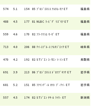
574
5.1
154
85
ﾌﾟﾛｼﾞｴﾈｼｽ ｱﾙﾀﾕ-ﾓｱ ET
福島県
488
4.5
177
81
NLBC ﾗ-ﾋﾞｸﾞ ﾘｽﾞﾓｱ ET
福島県
559
4.6
170
82
ﾌﾗ-ﾘﾂｼﾕ ﾓ-ｾﾞ ET
福島県
713
4.0
206
88
ﾃｲ-ｽﾌﾟﾙ-ｽ ｱﾙﾀｼﾞｴｲｸ ET
岐阜県
470
4.2
192
82
STｼﾞｴﾝ ｺ-ｳｴﾝ ｿ-ｿﾝ ET
鳥取県
691
3.9
213
86
ﾌﾟﾛｼﾞｴﾈｼｽ ﾄﾞﾛﾂﾌﾟｷﾂｸ ET
岩手県
681
5.2
151
85
ﾌｱｲﾝﾃﾞ-ﾙ ﾎﾂﾄ ﾌﾞ-ﾃｲ- ET
岩手県
557
4.5
174
82
STｼﾞｴﾝ ﾁﾔ-ﾙ ﾗｲﾘ- ET
新潟県