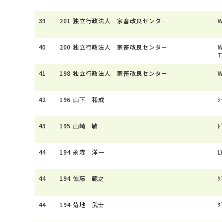
39
201
独立行政法人 家畜改良センタ－
W
40
200
独立行政法人 家畜改良センタ－
W
41
198
独立行政法人 家畜改良センタ－
W
42
196
山下 和成
ｼ
43
195
山崎 敏
ﾄ
44
194
永森 洋一
L
44
194
佐藤 範之
ｸ
44
194
菊地 武士
ｸ