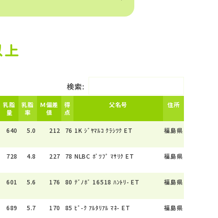
以上
検索:
乳脂
乳脂
Ｍ偏差
得
父名号
住所
量
率
値
点
640
5.0
212
76
1K ｼﾞﾔﾏﾙｺ ｸﾗｼﾂｸ ET
福島県
728
4.8
227
78
NLBC ﾎﾞﾂﾌﾟ ﾏｻﾘｸ ET
福島県
601
5.6
176
80
ﾃﾞﾉﾎﾞ 16518 ﾊﾝﾄﾘ- ET
福島県
689
5.7
170
85
ﾋﾟ-ｸ ｱﾙﾀﾘｱﾙ ﾏﾈ- ET
福島県