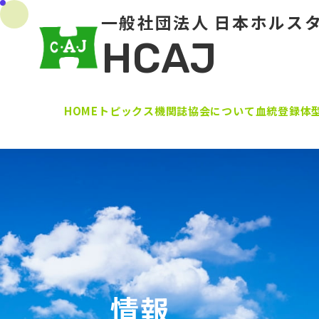
一般社団法人 日本ホルス
HCAJ
HOME
トピックス
機関誌
協会について
血統登録
体
情報