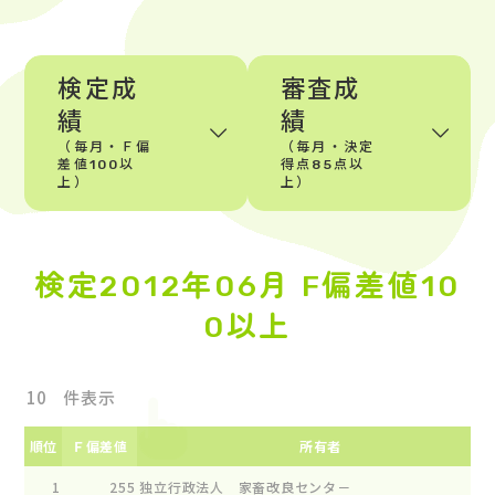
検定成
審査成
績
績
（毎月・Ｆ偏
（毎月・決定
差値100以
得点85点以
上）
上）
検定2012年06月 F偏差値10
0以上
件表示
順位
Ｆ偏差値
所有者
1
255
独立行政法人 家畜改良センタ－