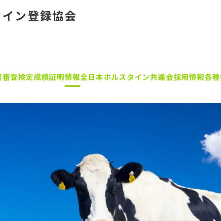
タイン登録協会
型審査
検定成績証明
情報
全日本ホルスタイン共進会
採用情報
各種