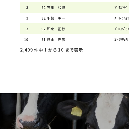
3
92
石川 和博
ﾌﾟﾗｽﾌｼﾞ
3
92
千葉 準一
ｸﾞﾘ-ﾝﾊｲ
3
92
和泉 正行
ﾌﾟﾛｽﾍﾟﾘﾃ
10
91
陰山 光彦
ｺﾄｳﾗWR 
2,409 件中 1 から 10 まで表示