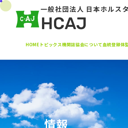
一般社団法人 日本ホルス
HCAJ
HOME
トピックス
機関誌
協会について
血統登録
体
情報