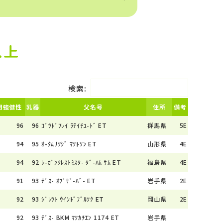
以上
検索:
用強健性
乳器
父名号
住所
備考
96
96
ｺﾞﾂﾄﾞﾌﾚｲ ﾗﾃｲﾁﾕ-ﾄﾞ ET
群馬県
5E
94
95
ｵ-ﾀﾑﾘﾂｼﾞ ﾏﾂﾄｿﾝ ET
山形県
4E
94
92
ﾚ-ｶﾞﾝｸﾚｽﾄﾐｽﾀ- ﾀﾞ-ﾊﾑ ｻﾑ ET
福島県
4E
91
93
ﾃﾞｽ- ｵﾌﾞｻﾞ-ﾊﾞ- ET
岩手県
2E
92
93
ｼﾞﾚﾂﾄ ｳｲﾝﾄﾞﾌﾞﾙﾂｸ ET
岡山県
2E
92
93
ﾃﾞｽ- BKM ﾏﾂｶﾁｴﾝ 1174 ET
岩手県