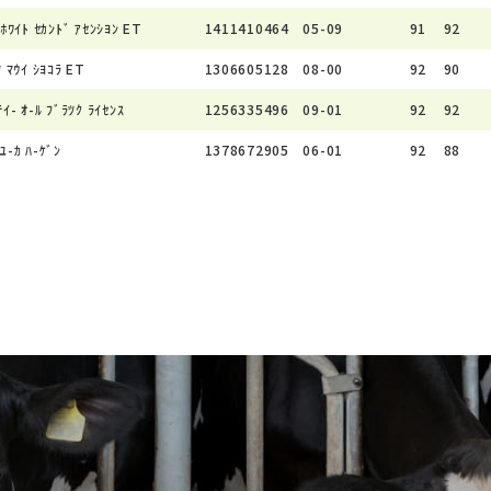
 ﾎﾜｲﾄ ｾｶﾝﾄﾞ ｱｾﾝｼﾖﾝ ET
1411410464
05-09
91
92
ﾂ ﾏｳｲ ｼﾖｺﾗ ET
1306605128
08-00
92
90
ｲ- ｵ-ﾙ ﾌﾞﾗﾂｸ ﾗｲｾﾝｽ
1256335496
09-01
92
92
ﾕ-ｶ ﾊ-ｹﾞﾝ
1378672905
06-01
92
88