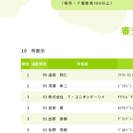
（毎月・Ｆ偏差値100以上）
審
件表示
順位
決定得点
所有者
1
95
遠坂 和仁
ﾌｱｲﾝ ﾘｺ 
2
93
深瀬 幸二
ﾋﾞﾂｸｼﾞﾝ 
3
92
株式会社 Ｔ・ユニオンデ－リイ
ｻｸﾗﾝﾄﾞ ｻ
3
92
岩泉 篤
ﾛﾂｸｽﾌﾟﾘﾝ
3
92
吉原 直樹
ｸﾞﾗﾝﾃﾞｲ
3
92
佐野 茂樹
ﾌﾟﾛｽﾍﾟﾘ-