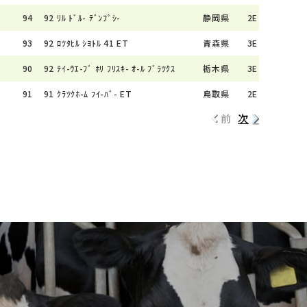
94
92
ﾘﾙ ﾄﾞﾙ- ﾃﾞﾝﾌﾟｼ-
静岡県
2E
93
92
ﾛﾂﾀﾋﾙ ｼﾖﾄﾙ 41 ET
青森県
3E
90
92
ﾃｲ-ｳｴ-ﾌﾞ ﾎﾘ ﾌﾘｽｷ- ｵ-ﾙ ﾌﾞﾗﾂｸｽ
栃木県
3E
91
91
ｸﾗﾂｸﾎ-ﾑ ﾌｲ-ﾊﾞ- ET
鳥取県
2E
前
次