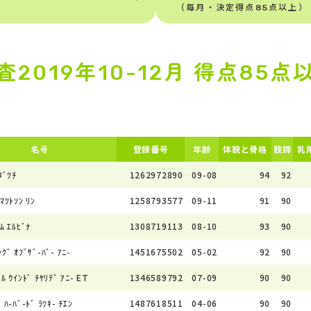
（毎月・決定得点85点以上）
査2019年10-12月 得点85点
名号
登録番号
年齢
体貌と骨格
肢蹄
乳
ﾀﾞﾂﾁ
1262972890
09-08
94
92
ﾏﾂﾄｿﾝ ﾘﾝ
1258793577
09-11
91
90
ﾑ ｴﾙﾋﾞﾅ
1308719113
08-10
93
90
ｸﾞ ｵﾌﾞｻﾞ-ﾊﾞ- ｱﾆ-
1451675502
05-02
92
90
-ﾙ ｳｲﾝﾄﾞ ﾁﾔﾘﾃﾞ ｱﾆ- ET
1346589792
07-09
90
90
 ﾊ-ﾊﾞ-ﾄﾞ ﾗﾂｷ- ﾁｴﾝ
1487618511
04-06
90
90