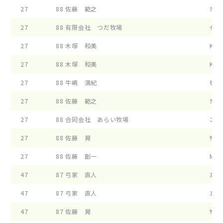
27
88
佐藤 範之
ｸﾞﾘ-
27
88
有限会社 つだ牧場
ｲ-ﾌﾗ
27
88
木塚 和美
KL G
27
88
木塚 和美
KL ｽ
27
88
牛嶋 満紀
ﾓ-ﾗﾝ
27
88
佐藤 範之
ｸﾞﾘ-
27
88
合同会社 あらい牧場
ﾆﾕ-ﾜ
27
88
佐藤 晃
ｻﾝｼﾔ
27
88
佐藤 創一
MF ｴ
47
87
弓家 直人
ｽﾀ-ﾀ
47
87
弓家 直人
ｽﾀ-ﾀ
47
87
佐藤 晃
ｻﾝｼ