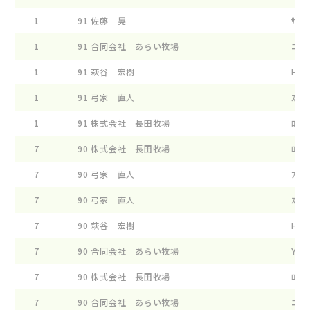
1
91
佐藤 晃
ｻﾝｼﾔ
1
91
合同会社 あらい牧場
ﾆﾕ-ﾜ
1
91
萩谷 宏樹
HGY
1
91
弓家 直人
ｽﾀ-ﾀ
1
91
株式会社 長田牧場
ﾛ-ｽﾞ
7
90
株式会社 長田牧場
ﾛ-ｽﾞ
7
90
弓家 直人
ﾌｲ-ﾝ
7
90
弓家 直人
ｽﾀ-ﾀ
7
90
萩谷 宏樹
HGY 
7
90
合同会社 あらい牧場
Y2N 
7
90
株式会社 長田牧場
ﾛ-ｽﾞ
7
90
合同会社 あらい牧場
ﾆﾕ-ﾜ