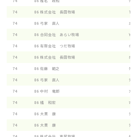
74
86
椎名 政和
ｸｲ-ﾝ
74
86
株式会社 長田牧場
TL ｱ
74
86
弓家 直人
ｽﾀ-ﾀ
74
86
合同会社 あらい牧場
Y2N
74
86
有限会社 つだ牧場
ｲ-ﾌﾗ
74
86
株式会社 長田牧場
ﾎﾟ-ﾙ
74
86
佐藤 範之
ｸﾞﾘ-
74
86
弓家 直人
ﾗｲﾌﾞ
74
86
中村 竜郎
ﾌｵ-ｴ
74
86
橘 和宏
ﾏﾝﾃﾞ
74
86
大貫 康
ﾗ-ｼﾞ
74
86
大貫 康
ﾗ-ｼﾞ
74
86
株式会社 髙尾牧場
ﾀｶｵﾌ