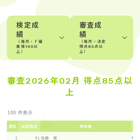
検定成
審査成
績
績
（毎月・Ｆ偏
（毎月・決定
差値100以
得点85点以
上）
上）
審査2026年02月 得点85点以
上
件表示
順位
決定得点
所有者
1
91
佐藤 晃
ｻﾝｼﾔ