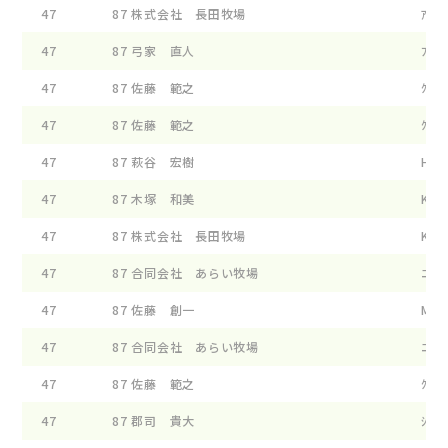
47
87
株式会社 長田牧場
ｱﾋﾞﾘ
47
87
弓家 直人
ﾌｲ-ﾝ
47
87
佐藤 範之
ｸﾞﾘ-
47
87
佐藤 範之
ｸﾞﾘ
47
87
萩谷 宏樹
HGY 
47
87
木塚 和美
KL E
47
87
株式会社 長田牧場
KMF 
47
87
合同会社 あらい牧場
ﾆﾕ-ﾜ
47
87
佐藤 創一
MF ｸ
47
87
合同会社 あらい牧場
ﾆﾕ-ﾜ
47
87
佐藤 範之
ｸﾞﾘ-
47
87
郡司 貴大
ｼﾔｲﾆ