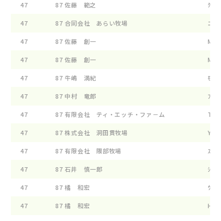
47
87
佐藤 範之
ｸﾞﾘ-
47
87
合同会社 あらい牧場
ﾆﾕ-ﾜ
47
87
佐藤 創一
MF ﾎ
47
87
佐藤 創一
MF ｴ
47
87
牛嶋 満紀
ﾓ-ﾗﾝ
47
87
中村 竜郎
ﾌｵ-ｴ
47
87
有限会社 ティ・エッチ・ファ－ム
TH ﾘ
47
87
株式会社 洞田貫牧場
YDF 
47
87
有限会社 隈部牧場
ｽﾋﾟﾘ
47
87
石井 慎一郎
ｼﾐﾂﾔ
47
87
橘 和宏
ｳｲｽﾀ
47
87
橘 和宏
HGY