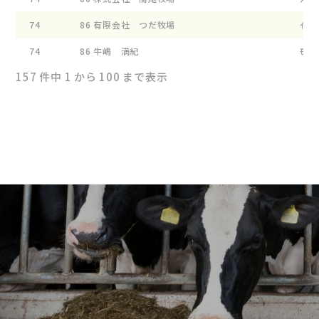
74
86
有限会社 つだ牧場
ｲ-ﾌﾗ
74
86
牛嶋 満紀
ﾓ-ﾗﾝ
157 件中 1 から 100 まで表示