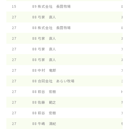
15
89
株式会社 長田牧場
ﾛ-ｽﾞ
27
88
弓家 直人
ｽﾀ-ﾀ
27
88
株式会社 長田牧場
ﾛ-ｽﾞ
27
88
弓家 直人
ｽﾀ-ﾀ
27
88
弓家 直人
ﾌｲ-ﾝ
27
88
弓家 直人
ｽﾀ-ﾀ
27
88
中村 竜郎
ﾌｵ-ｴ
27
88
合同会社 あらい牧場
ﾆﾕ-ﾜ
27
88
萩谷 宏樹
HGY
27
88
佐藤 範之
ｸﾞﾘ-
27
88
萩谷 宏樹
ﾌﾟﾗﾝ
27
88
牛嶋 満紀
ﾓ-ﾗﾝ