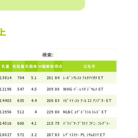
上
検索:
乳量
乳脂量
乳脂率
Ｍ偏差値
得点
父名号
13814
704
5.1
201
84
ﾚ-ｶﾞﾝｸﾚｽﾄ ｱﾙﾀｱｲｵﾀ ET
12198
547
4.5
209
80
WHG ﾊﾞ-ﾚﾂﾀ ｼﾞﾔﾑﾅ ET
14403
635
4.4
200
83
ﾊﾋﾟｲｲ-ｽﾄ ｱ-ﾙ ｴｽ ﾃﾝﾌﾟﾀ- ET
12956
512
4
229
80
NLBC ﾕｸﾞﾄﾞﾗｼﾙ ﾄﾚﾄﾞ ET
14516
600
4.1
215
79
ﾊﾞﾂｼﾞﾔ-ﾌﾞﾗﾂﾌ ﾌｱﾆ- ﾌﾚﾃﾞｲ-
18027
572
3.2
287
83
ﾚﾃﾞｲｽﾏﾅ- PL ｼﾔﾑﾛﾂｸ ET