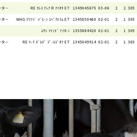
ンタ－
RE ｾﾚｽ ｱﾚｸ R ｱｲｵﾀ ET
1349045875
03-06
2
2
305
ンタ－
WHG ﾏﾘﾂｼﾞ ﾊﾞﾙ-ﾝ ｽﾍﾟｸﾄﾗﾑ ET
1345050460
02-01
2
1
305
ﾑｻｼ ﾏｲﾝﾄﾞ ｱｲｵ-ﾝ
1355884420
02-01
2
1
305
ンタ－
RE ﾏ-ｸ ﾎﾞﾙﾎﾞ ｺﾞ-ﾙﾄﾞｵｱ ET
1345049914
02-01
2
1
365