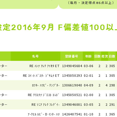
（毎月・決定得点85点以上）
検定2016年9月 F偏差値100以
名号
登録番号
年齢
回数
産次
日数
ンタ－
RE ﾊﾝﾅ ｱﾚｸ ｱｲｵﾀ ET
1349045684
03-06
2
2
305
ンタ－
RE ｽｲ-ﾄ ﾊﾞｽﾀ- ｼﾞﾔﾑﾅ ET
1345050293
02-01
2
1
305
ﾛﾂｷ- ﾊﾂﾋﾟ- ﾃﾝﾌﾟﾀ-
1306619040
04-09
2
4
298
ンタ－
RE ｸﾘｽﾁﾅ ｼﾞｴｽﾄ ﾄﾚﾄﾞ
1345050521
02-00
2
1
305
ンタ－
RE ｿﾆｱ ｱﾚｸ ﾌﾚﾃﾞｲ-
1349046001
03-05
2
2
291
ｱ-ｸﾋﾙ ﾙﾋﾞ- D ｲﾝﾀ- ﾊﾅ
1426407541
01-10
2
1
365