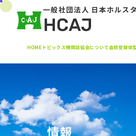
一般社団法人 日本ホルス
HCAJ
HOME
トピックス
機関誌
協会について
血統登録
体
情報