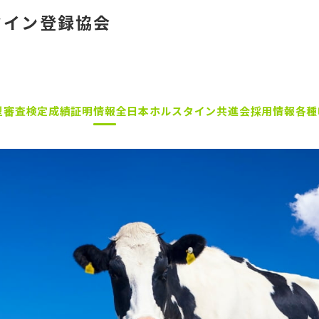
タイン登録協会
型審査
検定成績証明
情報
全日本ホルスタイン共進会
採用情報
各種