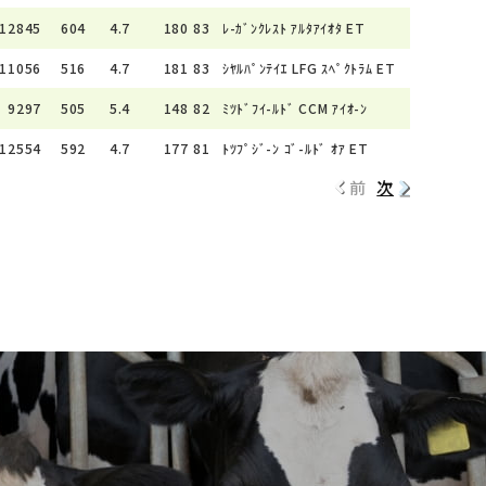
12845
604
4.7
180
83
ﾚ-ｶﾞﾝｸﾚｽﾄ ｱﾙﾀｱｲｵﾀ ET
11056
516
4.7
181
83
ｼﾔﾙﾊﾟﾝﾃｲｴ LFG ｽﾍﾟｸﾄﾗﾑ ET
9297
505
5.4
148
82
ﾐﾂﾄﾞﾌｲ-ﾙﾄﾞ CCM ｱｲｵ-ﾝ
12554
592
4.7
177
81
ﾄﾂﾌﾟｼﾞ-ﾝ ｺﾞ-ﾙﾄﾞ ｵｱ ET
前
次