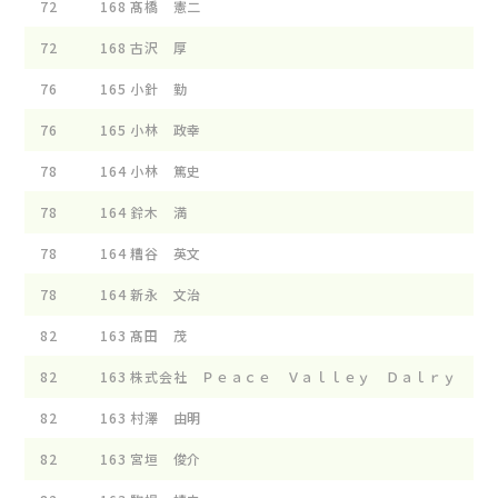
72
168
髙橋 憲二
72
168
古沢 厚
76
165
小針 勤
76
165
小林 政幸
78
164
小林 篤史
78
164
鈴木 満
78
164
糟谷 英文
78
164
新永 文治
82
163
髙田 茂
82
163
株式会社 Ｐｅａｃｅ Ｖａｌｌｅｙ Ｄａｌｒｙ
82
163
村澤 由明
82
163
宮垣 俊介