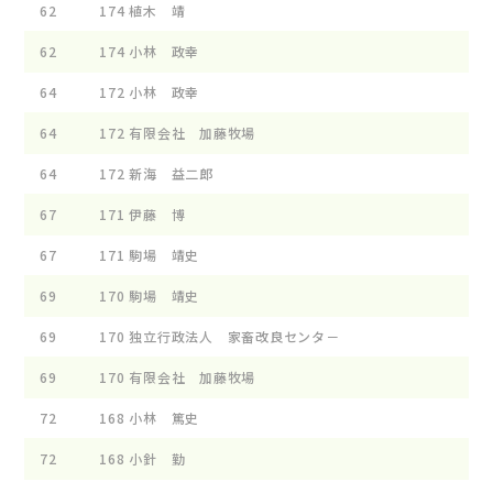
62
174
植木 靖
62
174
小林 政幸
64
172
小林 政幸
64
172
有限会社 加藤牧場
64
172
新海 益二郎
67
171
伊藤 博
67
171
駒場 靖史
69
170
駒場 靖史
69
170
独立行政法人 家畜改良センタ－
69
170
有限会社 加藤牧場
72
168
小林 篤史
72
168
小針 勤