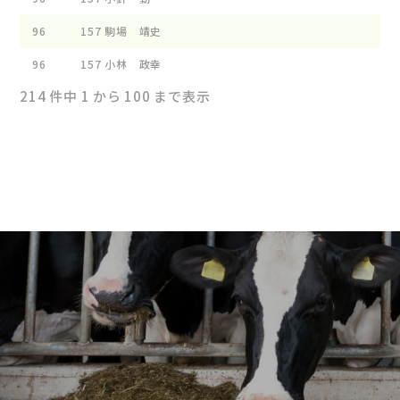
96
157
駒場 靖史
96
157
小林 政幸
214 件中 1 から 100 まで表示