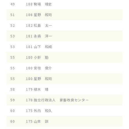
49
188
駒場 靖史
51
186
星野 和司
52
182
松島 太一
53
181
永森 洋一
53
181
山下 和成
55
180
小針 勤
55
180
宮垣 俊介
55
180
星野 和司
58
179
植木 靖
59
178
独立行政法人 家畜改良センタ－
60
175
外内 和久
60
175
山本 訓