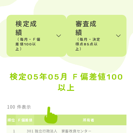
検定成
審査成
績
績
（毎月・Ｆ偏
（毎月・決定
差値100以
得点85点以
上）
上）
検定05年05月 Ｆ偏差値100
以上
件表示
順位
Ｆ偏差値
所有者
1
301
独立行政法人 家畜改良センタ－