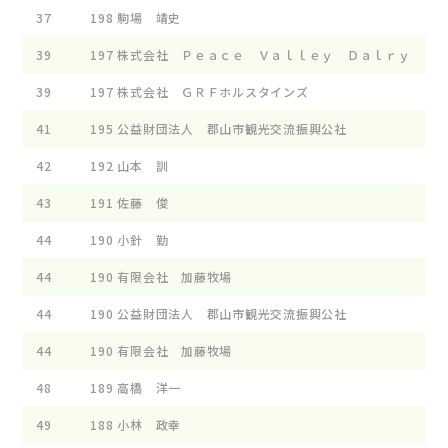
37
198
駒場 靖史
39
197
株式会社 Ｐｅａｃｅ Ｖａｌｌｅｙ Ｄａｌｒｙ
39
197
株式会社 ＧＲＦホルスタインズ
41
195
公益財団法人 郡山市観光交流振興公社
42
192
山本 訓
43
191
佐藤 俊
44
190
小針 勤
44
190
有限会社 加藤牧場
44
190
公益財団法人 郡山市観光交流振興公社
44
190
有限会社 加藤牧場
48
189
高橋 洋一
49
188
小林 政幸