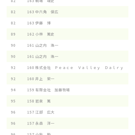
82
163
駒場 靖史
82
163
中六角 保広
82
163
伊藤 博
89
162
小林 篤史
90
161
山之内 浩一
90
161
山之内 浩一
92
160
株式会社 Ｐｅａｃｅ Ｖａｌｌｅｙ Ｄａｌｒｙ
92
160
井上 栄一
94
159
有限会社 加藤牧場
95
158
岩泉 篤
96
157
江部 広大
96
157
永森 洋一
96
157
小針 勤