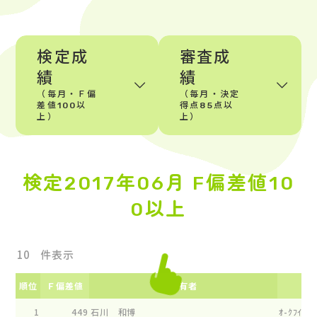
検定成
審査成
績
績
（毎月・Ｆ偏
（毎月・決定
差値100以
得点85点以
上）
上）
検定2017年06月 F偏差値10
0以上
件表示
順位
Ｆ偏差値
所有者
1
449
石川 和博
ｵ-ｸﾌｲ-ﾙﾄ