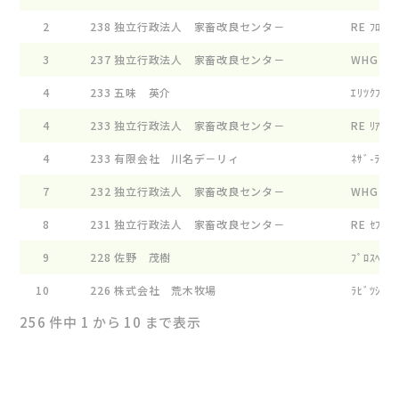
2
238
独立行政法人 家畜改良センタ－
RE ﾌﾛﾚﾝｽ
3
237
独立行政法人 家畜改良センタ－
WHG ﾊﾟﾝﾄ
4
233
五味 英介
ｴﾘﾂｸﾌｱ-ﾑ
4
233
独立行政法人 家畜改良センタ－
RE ﾘｱﾅ ｱ
4
233
有限会社 川名デ－リィ
ﾈｻﾞ-ﾗﾝﾄﾞ
7
232
独立行政法人 家畜改良センタ－
WHG ｶ-ﾛﾂ
8
231
独立行政法人 家畜改良センタ－
RE ｾﾌﾞﾆ-
9
228
佐野 茂樹
ﾌﾟﾛｽﾍﾟﾘ-
10
226
株式会社 荒木牧場
ﾗﾋﾞﾂｼﾕ ﾊ
256 件中 1 から 10 まで表示