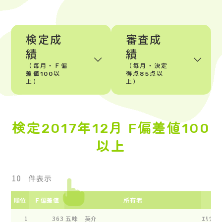
検定成
審査成
績
績
（毎月・Ｆ偏
（毎月・決定
差値100以
得点85点以
上）
上）
検定2017年12月 F偏差値100
以上
件表示
順位
Ｆ偏差値
所有者
1
363
五味 英介
ｴﾘﾂｸﾌｱ