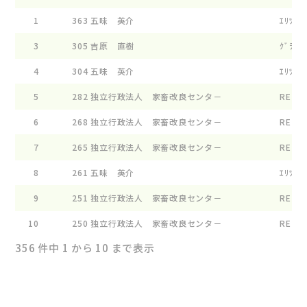
1
363
五味 英介
ｴﾘﾂｸﾌｱ
3
305
吉原 直樹
ｸﾞﾗﾝﾃﾞ
4
304
五味 英介
ｴﾘﾂｸﾌｱ
5
282
独立行政法人 家畜改良センタ－
RE ﾙ-ｼ
6
268
独立行政法人 家畜改良センタ－
RE ｶ-ﾛ
7
265
独立行政法人 家畜改良センタ－
RE ﾌﾟﾛ
8
261
五味 英介
ｴﾘﾂｸﾌｱ
9
251
独立行政法人 家畜改良センタ－
RE ｼﾞﾔ
10
250
独立行政法人 家畜改良センタ－
RE ﾁﾔ-
356 件中 1 から 10 まで表示