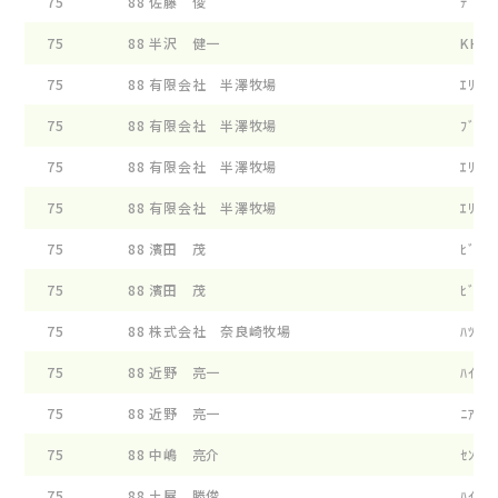
75
88
佐藤 俊
ﾃﾞｲﾌｴ
75
88
半沢 健一
KH ﾄﾞ
75
88
有限会社 半澤牧場
ｴﾘ-ﾄｼ
75
88
有限会社 半澤牧場
ﾌﾞﾗﾒﾘ
75
88
有限会社 半澤牧場
ｴﾘ-ﾄ
75
88
有限会社 半澤牧場
ｴﾘ-ﾄｼ
75
88
濱田 茂
ﾋﾞ-ﾁﾌ
75
88
濱田 茂
ﾋﾞ-ﾁﾌ
75
88
株式会社 奈良崎牧場
ﾊﾂﾋﾟ-
75
88
近野 亮一
ﾊｲﾌｲ-
75
88
近野 亮一
ﾆｱﾌｲ-
75
88
中嶋 亮介
ｾﾝﾀ-ﾌ
75
88
土屋 勝俊
ﾊｲｱ-ｽ