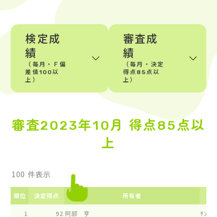
検定成
審査成
績
績
（毎月・Ｆ偏
（毎月・決定
差値100以
得点85点以
上）
上）
審査2023年10月 得点85点以
上
件表示
順位
決定得点
所有者
1
92
阿部 亨
ｻﾝﾗｲｽ