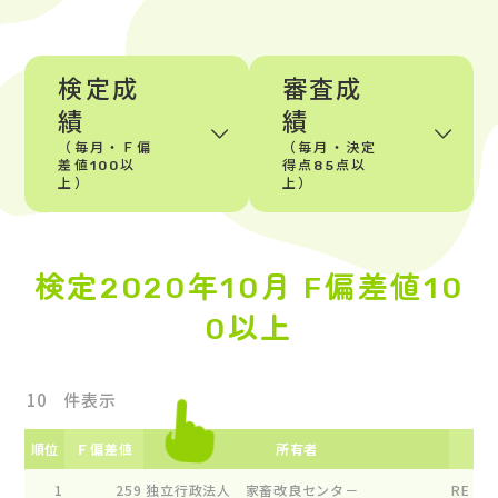
検定成
審査成
績
績
（毎月・Ｆ偏
（毎月・決定
差値100以
得点85点以
上）
上）
検定2020年10月 F偏差値10
0以上
件表示
順位
Ｆ偏差値
所有者
1
259
独立行政法人 家畜改良センタ－
RE ﾙ-ｼ