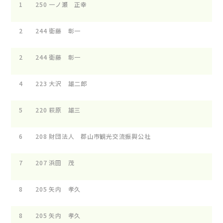
1
250
一ノ瀬 正
2
244
衛藤 彰
2
244
衛藤 彰
4
223
大沢 雄二
5
220
萩原 雄
6
208
財団法人 郡山市観光交流振興公
7
207
浜田 
8
205
矢内 孝
8
205
矢内 孝