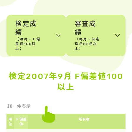
検定成
審査成
績
績
（毎月・Ｆ偏
（毎月・決定
差値100以
得点85点以
上）
上）
検定2007年9月 F偏差値100
以上
件表示
順
Ｆ偏差
所有者
位
値