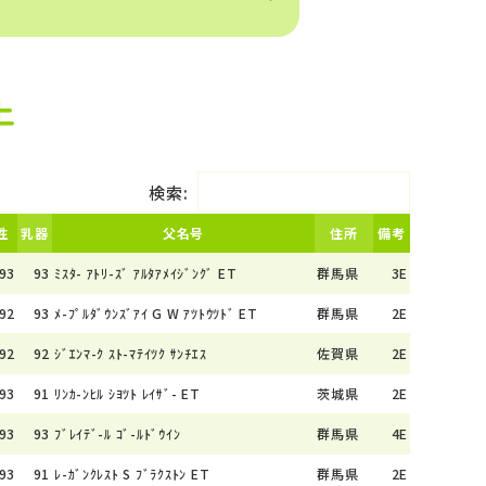
上
検索:
性
乳器
父名号
住所
備考
93
93
ﾐｽﾀ- ｱﾄﾘ-ｽﾞ ｱﾙﾀｱﾒｲｼﾞﾝｸﾞ ET
群馬県
3E
92
93
ﾒ-ﾌﾟﾙﾀﾞｳﾝｽﾞｱｲ G W ｱﾂﾄｳﾂﾄﾞ ET
群馬県
2E
92
92
ｼﾞｴﾝﾏ-ｸ ｽﾄ-ﾏﾃｲﾂｸ ｻﾝﾁｴｽ
佐賀県
2E
93
91
ﾘﾝｶ-ﾝﾋﾙ ｼﾖﾂﾄ ﾚｲｻﾞ- ET
茨城県
2E
93
93
ﾌﾞﾚｲﾃﾞ-ﾙ ｺﾞ-ﾙﾄﾞｳｲﾝ
群馬県
4E
93
91
ﾚ-ｶﾞﾝｸﾚｽﾄ S ﾌﾞﾗｸｽﾄﾝ ET
群馬県
2E