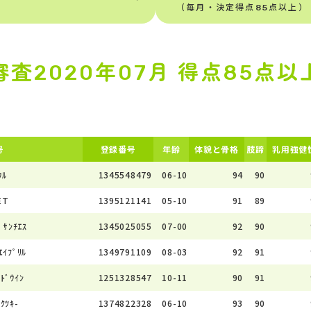
（毎月・決定得点85点以上）
審査2020年07月 得点85点以
号
登録番号
年齢
体貌と骨格
肢蹄
乳用強健
ｳﾙ
1345548479
06-10
94
90
ET
1395121141
05-10
91
89
ﾞ ｻﾝﾁｴｽ
1345025055
07-00
92
90
 ｴｲﾌﾟﾘﾙ
1349791109
08-03
92
91
ﾙﾄﾞｳｲﾝ
1251328547
10-11
90
91
 ｸﾂｷ-
1374822328
06-10
93
90