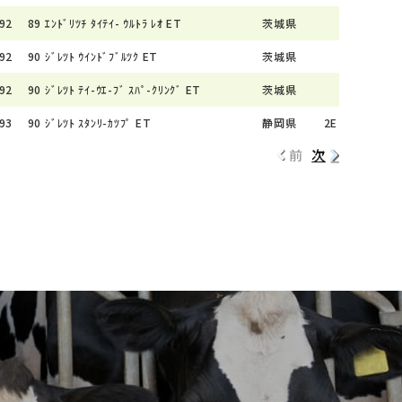
92
89
ｴﾝﾄﾞﾘﾂﾁ ﾀｲﾃｲ- ｳﾙﾄﾗ ﾚｵ ET
茨城県
92
90
ｼﾞﾚﾂﾄ ｳｲﾝﾄﾞﾌﾞﾙﾂｸ ET
茨城県
92
90
ｼﾞﾚﾂﾄ ﾃｲ-ｳｴ-ﾌﾞ ｽﾊﾟ-ｸﾘﾝｸﾞ ET
茨城県
93
90
ｼﾞﾚﾂﾄ ｽﾀﾝﾘ-ｶﾂﾌﾟ ET
静岡県
2E
前
次