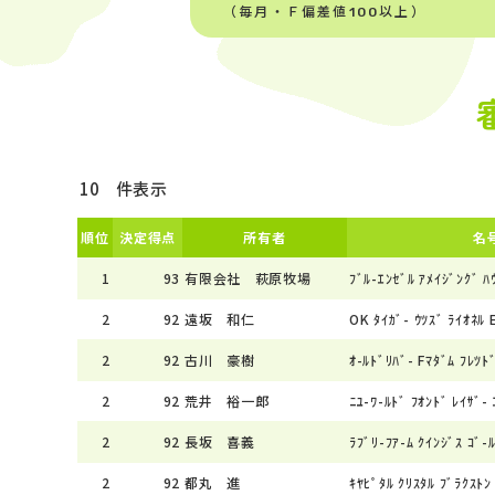
（毎月・Ｆ偏差値100以上）
件表示
順位
決定得点
所有者
名
1
93
有限会社 萩原牧場
ﾌﾞﾙ-ｴﾝｾﾞﾙ ｱﾒｲｼﾞﾝｸﾞ ﾊ
2
92
遠坂 和仁
OK ﾀｲｶﾞ- ｳﾂｽﾞ ﾗｲｵﾈﾙ 
2
92
古川 豪樹
ｵ-ﾙﾄﾞﾘﾊﾞ- Fﾏﾀﾞﾑ ﾌﾚﾂﾄ
2
92
荒井 裕一郎
ﾆﾕ-ﾜ-ﾙﾄﾞ ﾌｵﾝﾄﾞ ﾚｲｻﾞ-
2
92
長坂 喜義
ﾗﾌﾞﾘ-ﾌｱ-ﾑ ｸｲﾝｼﾞｽ ｺﾞ-
2
92
都丸 進
ｷﾔﾋﾟﾀﾙ ｸﾘｽﾀﾙ ﾌﾞﾗｸｽﾄﾝ