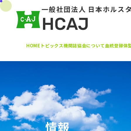
一般社団法人 日本ホルス
HCAJ
HOME
トピックス
機関誌
協会について
血統登録
体
情報