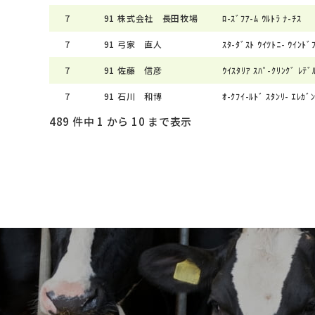
7
91
株式会社 長田牧場
ﾛ-ｽﾞﾌｱ-ﾑ ｳﾙﾄﾗ ﾅ-ﾁｽ
7
91
弓家 直人
ｽﾀ-ﾀﾞｽﾄ ｳｲﾂﾄﾆ- ｳｲﾝﾄﾞ
7
91
佐藤 信彦
ｳｲｽﾀﾘｱ ｽﾊﾟ-ｸﾘﾝｸﾞ ﾚﾃﾞ
7
91
石川 和博
ｵ-ｸﾌｲ-ﾙﾄﾞ ｽﾀﾝﾘ- ｴﾚｶﾞ
489 件中 1 から 10 まで表示