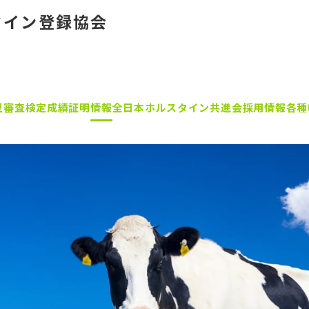
タイン登録協会
型審査
検定成績証明
情報
全日本ホルスタイン共進会
採用情報
各種