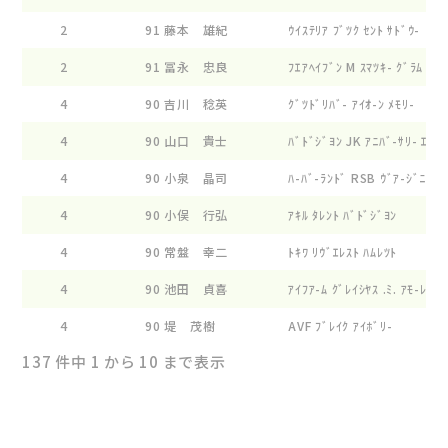
2
91
藤本 雄紀
ｳｲｽﾃﾘｱ ﾌﾞﾂｸ ｾﾝﾄ ｻﾄﾞｳ-
2
91
冨永 忠良
ﾌｴｱﾍｲﾌﾞﾝ M ｽﾏﾂｷ- ｸﾞﾗﾑ
4
90
吉川 稔英
ｸﾞﾂﾄﾞﾘﾊﾞ- ｱｲｵ-ﾝ ﾒﾓﾘ-
4
90
山口 貴士
ﾊﾞﾄﾞｼﾞﾖﾝ JK ｱﾆﾊﾞ-ｻﾘ- ｴｽｶ
4
90
小泉 晶司
ﾊ-ﾊﾞ-ﾗﾝﾄﾞ RSB ｳﾞｱ-ｼﾞﾆﾃｲ-
4
90
小俣 行弘
ｱｷﾙ ﾀﾚﾝﾄ ﾊﾞﾄﾞｼﾞﾖﾝ
4
90
常盤 幸二
ﾄｷﾜ ﾘｳﾞｴﾚｽﾄ ﾊﾑﾚﾂﾄ
4
90
池田 貞喜
ｱｲﾌｱ-ﾑ ｸﾞﾚｲｼﾔｽ .ﾐ. ｱﾓ-ﾚ
4
90
堤 茂樹
AVF ﾌﾞﾚｲｸ ｱｲﾎﾞﾘ-
137 件中 1 から 10 まで表示