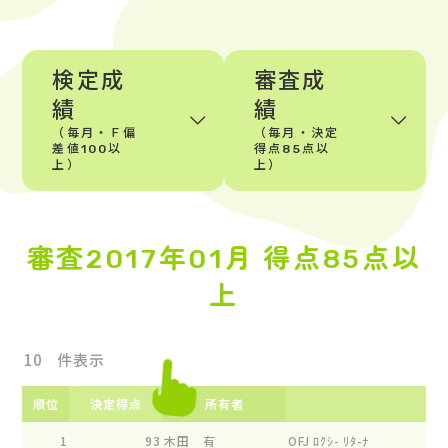
検定成
審査成
績
績
（毎月・Ｆ偏
（毎月・決定
差値100以
得点85点以
上）
上）
審査2017年01月 得点85点以
上
件表示
順位
決定得点
所有者
1
93
木田 有
OFJ ﾛｸｼ- ﾘﾀ-ﾅ