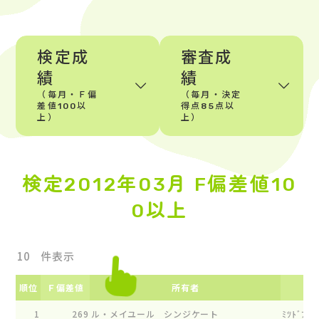
検定成
審査成
績
績
（毎月・Ｆ偏
（毎月・決定
差値100以
得点85点以
上）
上）
検定2012年03月 F偏差値10
0以上
件表示
順位
Ｆ偏差値
所有者
1
269
ル・メイユール シンジケート
ﾐﾂﾄﾞﾌｲ-