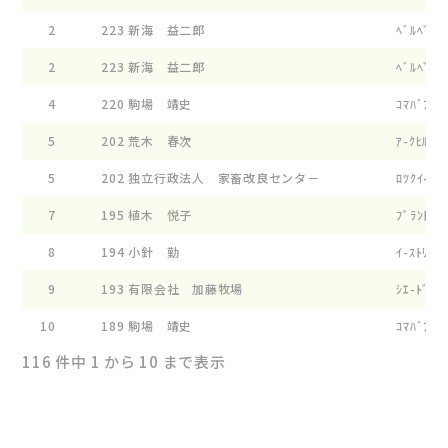
2
223
新海 益二郎
ﾍﾞﾙﾍﾞﾂﾄ 
2
223
新海 益二郎
ﾍﾞﾙﾍﾞﾂﾄ 
4
220
駒場 靖史
ｺﾏﾊﾞﾌｱ-ﾑ
5
202
荒木 春次
ｱ-ｸﾋﾙ ﾌﾟ
5
202
独立行政法人 家畜改良センタ－
ﾛﾂｸｲ-ｸﾞﾙ
7
195
植木 悦子
ﾌﾟﾗﾝﾄﾂﾘ-
8
194
小針 勤
ｲ-ｽﾄﾘﾊﾞ-
9
193
有限会社 加藤牧場
ｼｴ-ﾄﾞ ｸﾞ
10
189
駒場 靖史
ｺﾏﾊﾞﾌｱ-ﾑ
116 件中 1 から 10 まで表示