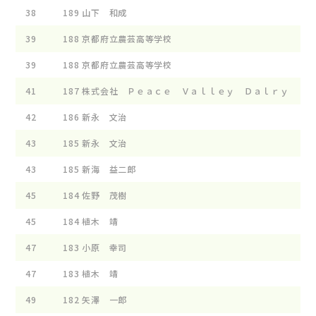
38
189
山下 和成
39
188
京都府立農芸高等学校
39
188
京都府立農芸高等学校
41
187
株式会社 Ｐｅａｃｅ Ｖａｌｌｅｙ Ｄａｌｒｙ
42
186
新永 文治
43
185
新永 文治
43
185
新海 益二郎
45
184
佐野 茂樹
45
184
植木 靖
47
183
小原 幸司
47
183
植木 靖
49
182
矢澤 一郎