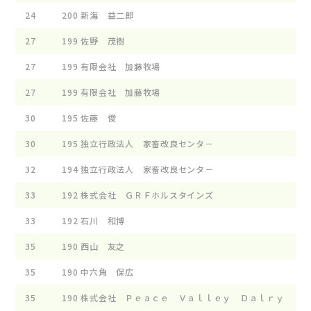
24
200
新海 益二郎
27
199
佐野 茂樹
27
199
有限会社 加藤牧場
27
199
有限会社 加藤牧場
30
195
佐藤 俊
30
195
独立行政法人 家畜改良センタ－
32
194
独立行政法人 家畜改良センタ－
33
192
株式会社 ＧＲＦホルスタインズ
33
192
石川 和博
35
190
西山 友之
35
190
中六角 保広
35
190
株式会社 Ｐｅａｃｅ Ｖａｌｌｅｙ Ｄａｌｒｙ