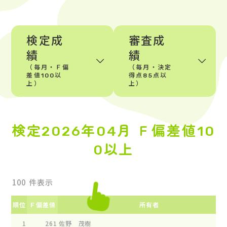
検定成
審査成
績
績
（毎月・Ｆ偏
（毎月・決定
差値100以
得点85点以
上）
上）
検定2026年04月 Ｆ偏差値10
0以上
件表示
順位
Ｆ偏差値
所有者
1
261
佐野 茂樹