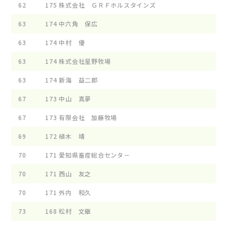
62
175
株式会社 ＧＲＦホルスタインズ
63
174
中六角 保広
63
174
中村 優
63
174
株式会社星野牧場
63
174
新海 益二郎
67
173
中山 真夢
67
173
有限会社 加藤牧場
69
172
植木 靖
70
171
愛知県畜産総合センタ－
70
171
西山 友之
70
171
外内 和久
73
168
松村 文継