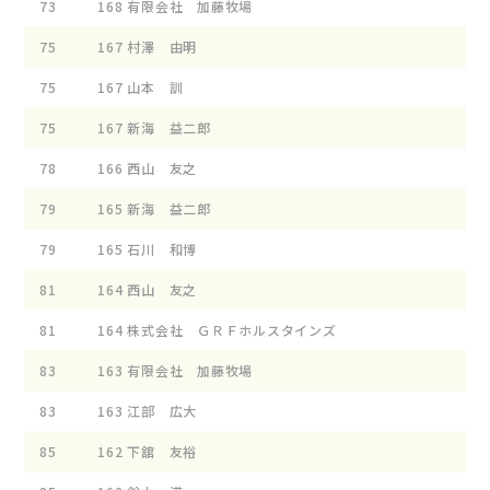
73
168
有限会社 加藤牧場
75
167
村澤 由明
75
167
山本 訓
75
167
新海 益二郎
78
166
西山 友之
79
165
新海 益二郎
79
165
石川 和博
81
164
西山 友之
81
164
株式会社 ＧＲＦホルスタインズ
83
163
有限会社 加藤牧場
83
163
江部 広大
85
162
下舘 友裕