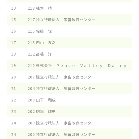
13
218
植木 靖
15
217
独立行政法人 家畜改良センタ－
16
215
佐藤 俊
17
213
西山 友之
18
212
高橋 洋一
19
210
株式会社 Ｐｅａｃｅ Ｖａｌｌｅｙ Ｄａｌｒｙ
20
207
独立行政法人 家畜改良センタ－
21
204
独立行政法人 家畜改良センタ－
22
203
山下 和成
23
202
駒場 靖史
24
200
独立行政法人 家畜改良センタ－
24
200
独立行政法人 家畜改良センタ－