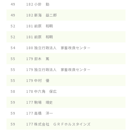
49
182
小針 勤
49
182
新海 益二郎
52
181
前原 和明
52
181
前原 和明
54
180
独立行政法人 家畜改良センタ－
55
179
鈴木 篤
55
179
独立行政法人 家畜改良センタ－
55
179
中村 優
58
178
中六角 保広
59
177
駒場 靖史
59
177
高橋 洋一
59
177
株式会社 ＧＲＦホルスタインズ