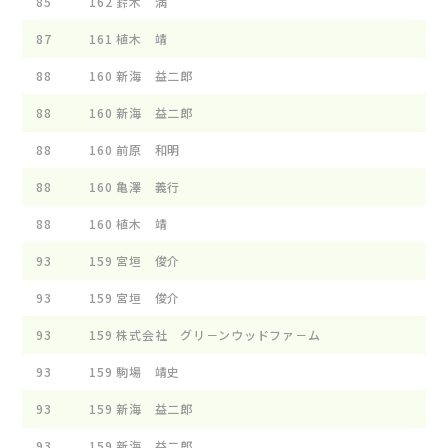
85
162
鈴木 満
87
161
植木 靖
88
160
新海 益二郎
88
160
新海 益二郎
88
160
前原 和明
88
160
亀澤 義行
88
160
植木 靖
93
159
宮垣 俊介
93
159
宮垣 俊介
93
159
株式会社 グリ－ンウッドファ－ム
93
159
駒場 靖史
93
159
新海 益二郎
93
159
新海 益二郎