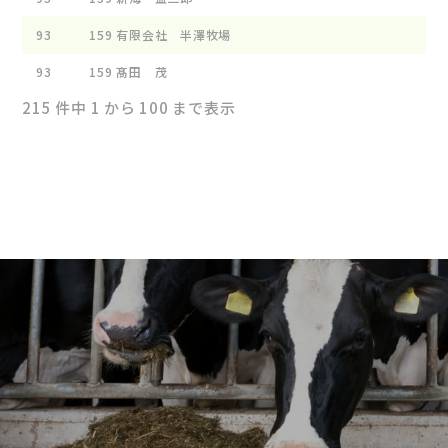
93
159
有限会社 半澤牧場
93
159
髙田 茂
215 件中 1 から 100 まで表示