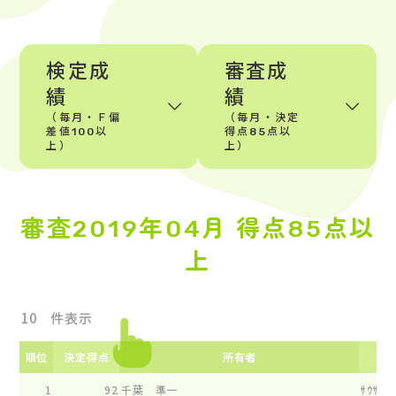
検定成
審査成
績
績
（毎月・Ｆ偏
（毎月・決定
差値100以
得点85点以
上）
上）
審査2019年04月 得点85点以
上
件表示
順位
決定得点
所有者
1
92
千葉 準一
ｻｳｻﾞﾝﾄ