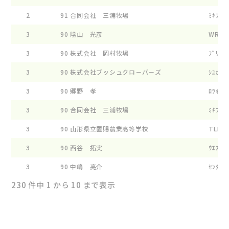
2
91
合同会社 三浦牧場
ﾐｷﾌｱ-ﾑ
3
90
陰山 光彦
WRｻｸﾗ
3
90
株式会社 岡村牧場
ﾌﾟﾘﾝｾｽ
3
90
株式会社ブッシュクロ－バ－ズ
ｼﾕｶﾞ- 
3
90
郷野 孝
ﾛﾂｷ-ﾘﾂ
3
90
合同会社 三浦牧場
ﾐｷﾌｱ-ﾑ
3
90
山形県立置賜農業高等学校
TLM ｶﾘ
3
90
西谷 拓実
ｳｴｽﾄﾊﾞ
3
90
中嶋 亮介
ｾﾝﾀ-ﾌﾞ
230 件中 1 から 10 まで表示