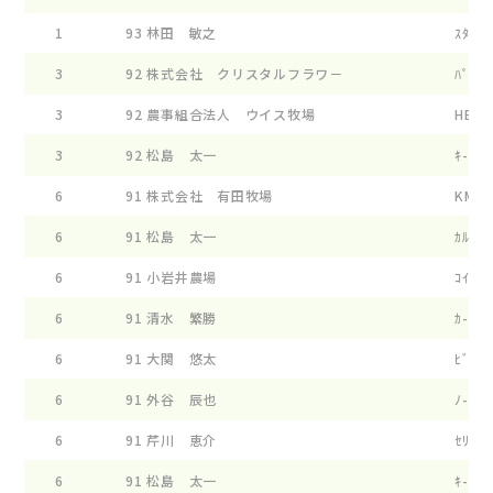
1
93
林田 敏之
ｽﾀ-ｸ 
3
92
株式会社 クリスタルフラワ－
ﾊﾟｲﾝﾍ
3
92
農事組合法人 ウイス牧場
HEF ﾀ
3
92
松島 太一
ｷ- ﾌﾞ
6
91
株式会社 有田牧場
KM ｸﾞ
6
91
松島 太一
ｶﾙﾃﾂﾄ
6
91
小岩井農場
ｺｲﾜｲ 
6
91
清水 繁勝
ｶ-ﾐ- 
6
91
大関 悠太
ﾋﾞﾂｸﾊ
6
91
外谷 辰也
ﾉ-ｽﾗﾝ
6
91
芹川 恵介
ｾﾘｶﾜﾌ
6
91
松島 太一
ｷ- ｴﾋ