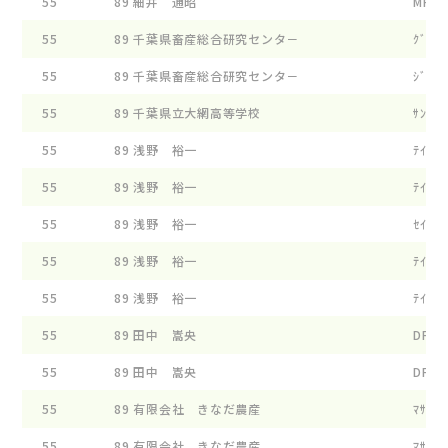
55
89
細井 通昭
MHD 
55
89
千葉県畜産総合研究センタ－
ｸﾞﾘ-ﾝ
55
89
千葉県畜産総合研究センタ－
ｼﾞﾖﾊﾅ
55
89
千葉県立大網高等学校
ｻﾝﾉ- 
55
89
浅野 裕一
ﾃｲﾌｱﾆ
55
89
浅野 裕一
ﾃｲﾌｱﾆ
55
89
浅野 裕一
ｾｲｺ- 
55
89
浅野 裕一
ﾃｲﾌｱﾆ
55
89
浅野 裕一
ﾃｲﾌｱﾆ
55
89
田中 嵩央
DF ﾄﾞ
55
89
田中 嵩央
DF ﾓﾝ
55
89
有限会社 きなだ農産
ﾏｻﾞ- 
55
89
有限会社 きなだ農産
ﾏｻﾞ- 