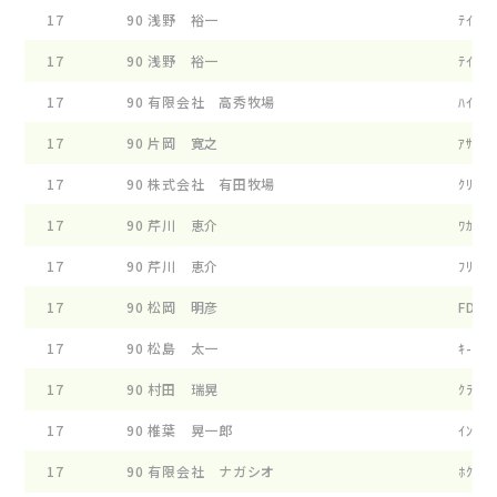
17
90
浅野 裕一
ﾃｲﾌｱﾆ
17
90
浅野 裕一
ﾃｲﾌｱﾆ
17
90
有限会社 高秀牧場
ﾊｲｴｸｾ
17
90
片岡 寛之
ｱｻﾝﾌｱ
17
90
株式会社 有田牧場
ｸﾘ-ﾝ 
17
90
芹川 恵介
ﾜｶﾘ-ｾ
17
90
芹川 恵介
ﾌﾘｼｽ 
17
90
松岡 明彦
FD ｴﾂ
17
90
松島 太一
ｷ- ｼﾔ
17
90
村田 瑞晃
ｸﾗﾗ ﾋ
17
90
椎葉 晃一郎
ｲﾝﾃﾝｼ
17
90
有限会社 ナガシオ
ﾎｸﾄ- 