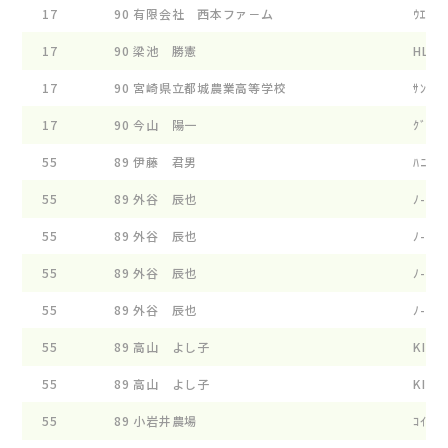
17
90
有限会社 西本ファ－ム
ｳｴｽﾄﾛ
17
90
梁池 勝憲
HLW ﾀ
17
90
宮崎県立都城農業高等学校
ｻﾝｼﾔｲ
17
90
今山 陽一
ｸﾞﾛ-ﾘ
55
89
伊藤 君男
ﾊﾆ-ﾍﾞ
55
89
外谷 辰也
ﾉ-ｽﾗﾝ
55
89
外谷 辰也
ﾉ-ｽﾗﾝ
55
89
外谷 辰也
ﾉ-ｽﾗﾝ
55
89
外谷 辰也
ﾉ-ｽﾗﾝ
55
89
高山 よし子
KIﾌｱ-
55
89
高山 よし子
KIﾌｱ-
55
89
小岩井農場
ｺｲﾜｲ 