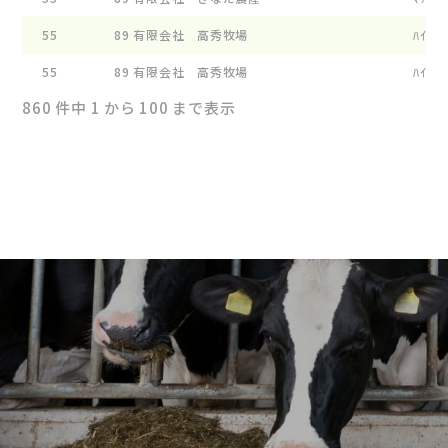
55
89
有限会社 高秀牧場
ﾊｲｴｸｾ
55
89
有限会社 高秀牧場
ﾊｲｴｸｾ
860 件中 1 から 100 まで表示