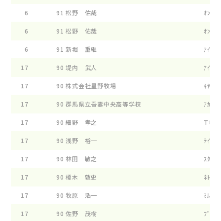
6
91
松野 佑哉
ｵﾝﾜ-ﾄ
6
91
松野 佑哉
ｵﾝﾜ-ﾄ
6
91
新堀 重継
ｱｲﾃﾞｲ
17
90
堤内 武人
ｱｲﾍﾞﾘ
17
90
株式会社星野牧場
ｷﾔﾌﾟﾃ
17
90
群馬県立吾妻中央高等学校
ｱｶﾞﾁﾕ
17
90
細野 孝之
Tﾏﾐ-ﾎ
17
90
浅野 裕一
ﾃｲﾌｱﾆ
17
90
林田 敏之
ｽﾀ-ｸ 
17
90
榎木 敦史
ﾈﾄﾙﾂﾘ
17
90
牧原 浩一
ﾐﾙｷ-ｳ
17
90
佐野 茂樹
ﾌﾟﾛｽﾍ