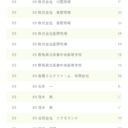
55
89
株式会社 川田牧場
ﾃﾞﾕｱﾙ
55
89
株式会社 長壁牧場
ｽﾊﾟｼ-
55
89
株式会社 長壁牧場
ｽﾊﾟｼ-
55
89
株式会社星野牧場
ｷﾔﾌﾟﾃ
55
89
株式会社星野牧場
ｷﾔﾌﾟﾃ
55
89
群馬県立吾妻中央高等学校
ｱｶﾞﾁﾕ
55
89
群馬県立吾妻中央高等学校
ｱｶﾞﾁﾕ
55
89
高橋ミルクファ－ム 有限会社
ﾀｶﾊｼﾌ
55
89
石井 一
ｵ-ｹ-ﾌ
55
89
茂木 実
ｼﾞﾝｼﾞ
55
89
茂木 実
ｼﾞﾝｼﾞ
55
89
合同会社 ツクモランド
ﾂｸﾓﾗﾝ