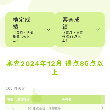
検定成
審査成
績
績
（毎月・Ｆ偏
（毎月・決定
差値100以
得点85点以
上）
上）
審査2024年12月 得点85点以
上
件表示
順位
決定得点
所有者
1
93
株式会社 阿部牧場
A.F.H