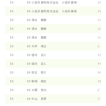
55
89
小岩井農牧株式会社 小岩井農場
ｺｲﾜｲ 
55
89
小岩井農牧株式会社 小岩井農場
ｺｲﾜｲ 
55
89
清水 繁勝
ｼﾐｽﾞﾌ
55
89
清水 繁勝
ｼﾐｽﾞﾌ
55
89
清水 繁勝
ｼﾐｽﾞﾌ
55
89
大芦 博之
ｴ- ﾋﾞ
55
89
堤内 武人
ｱｲﾍﾞﾘ
55
89
堤内 武人
ｱｲﾍﾞﾘ
55
89
羽石 啓介
ｳｲﾝｸﾞ
55
89
駒場 靖史
ｺﾏﾊﾞﾌ
55
89
大関 悠太
ﾋﾞﾂｸﾊ
55
89
中山 真夢
ﾊﾟｲﾝﾂ