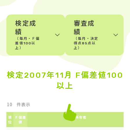
検定成
審査成
績
績
（毎月・Ｆ偏
（毎月・決定
差値100以
得点85点以
上）
上）
検定2007年11月 F偏差値100
以上
件表示
順
Ｆ偏差
所有者
位
値