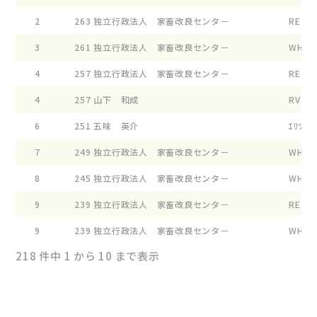
2
263
独立行政法人 家畜改良センタ－
RE ﾌﾟﾛ
3
261
独立行政法人 家畜改良センタ－
WHG ﾃ
4
257
独立行政法人 家畜改良センタ－
RE ｿﾆｱ
4
257
山下 和成
RV ｼﾔｳ
6
251
五味 英介
ｴﾘﾂｸﾌｱ
7
249
独立行政法人 家畜改良センタ－
WHG ﾀ
8
245
独立行政法人 家畜改良センタ－
WHG ﾃ
9
239
独立行政法人 家畜改良センタ－
RE ｼﾞﾌ
9
239
独立行政法人 家畜改良センタ－
WHG ｼ
218 件中 1 から 10 まで表示