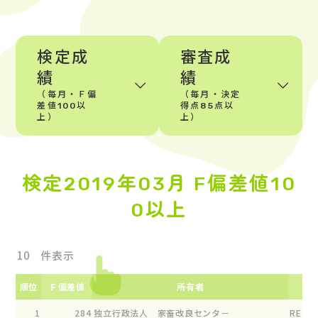
検定成
審査成
績
績
（毎月・Ｆ偏
（毎月・決定
差値100以
得点85点以
上）
上）
検定2019年03月 F偏差値10
0以上
件表示
順位
Ｆ偏差値
所有者
1
284
独立行政法人 家畜改良センタ－
RE ﾌｱﾂ