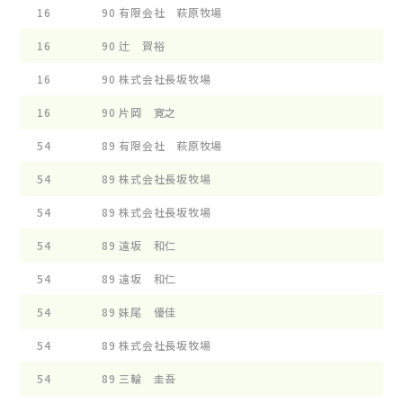
16
90
有限会社 萩原牧場
ﾌﾞﾙ
16
90
辻 賀裕
TK 
16
90
株式会社長坂牧場
ﾗﾌﾞ
16
90
片岡 寛之
ｸﾙﾙ
54
89
有限会社 萩原牧場
ﾌﾞﾙ
54
89
株式会社長坂牧場
ｺﾝｺ
54
89
株式会社長坂牧場
OK 
54
89
遠坂 和仁
ﾌｱｲ
54
89
遠坂 和仁
ﾌｱｲ
54
89
妹尾 優佳
ﾋ-ﾙ
54
89
株式会社長坂牧場
ﾊﾆ-
54
89
三輪 圭吾
ﾊ-ﾊ