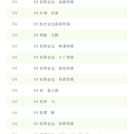
54
89
有限会社 加藤牧場
ﾋﾗ 
54
89
杉浦 弘泰
ｽﾌﾟ
54
89
株式会社長坂牧場
ﾗﾌﾞ
54
89
齊藤 丈嗣
ｼﾞﾔ
54
89
有限会社 神澤牧場
ｺﾞﾂ
54
89
有限会社 ＫＣ牧場
TMF
54
89
有限会社 長恒牧場
ﾛﾝｹ
54
89
有限会社 萩原牧場
ﾌﾞﾙ
54
89
森 富士樹
ｲ-ｽ
54
89
有安 力
ALI
54
89
高瀬 敏
GR 
54
89
有限会社 萩原牧場
ﾌﾞﾙ