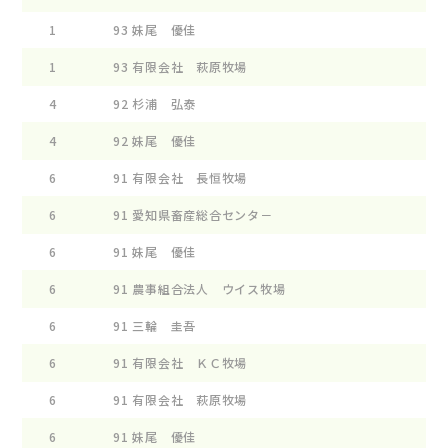
1
93
妹尾 優佳
ﾋ-ﾙ
1
93
有限会社 萩原牧場
ｺﾞﾂ
4
92
杉浦 弘泰
ｽﾌﾟ
4
92
妹尾 優佳
ﾋ-
6
91
有限会社 長恒牧場
ﾛﾝｹ
6
91
愛知県畜産総合センタ－
ｱｲﾁ
6
91
妹尾 優佳
ﾋ-ﾙ
6
91
農事組合法人 ウイス牧場
WF 
6
91
三輪 圭吾
ﾘｽﾍ
6
91
有限会社 ＫＣ牧場
ｴﾘ-
6
91
有限会社 萩原牧場
ﾌﾞﾙ
6
91
妹尾 優佳
ﾋ-ﾙ