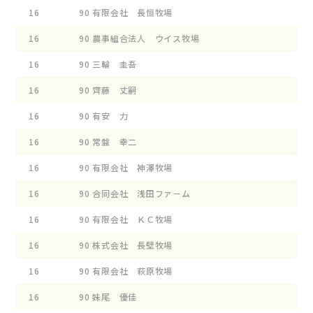
16
90
有限会社 長恒牧場
ﾛﾝｹ
16
90
農事組合法人 ウイス牧場
WF 
16
90
三輪 圭吾
ﾘｽﾍ
16
90
齊藤 丈嗣
ｼﾞﾔ
16
90
有安 力
ALI
16
90
常盤 幸二
ﾊｲﾑ
16
90
有限会社 神澤牧場
ｺﾞﾂ
16
90
合同会社 浅田ファ－ム
ｱｻﾀ
16
90
有限会社 ＫＣ牧場
TMF
16
90
株式会社 長壁牧場
ｽﾊﾟ
16
90
有限会社 萩原牧場
ﾔﾝｸ
16
90
妹尾 優佳
ﾋ-ﾙ