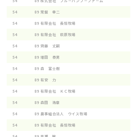
54
89
株式会社 ブル－バンブ－ファ－ム
ﾌﾞﾙ
54
89
常盤 幸二
ﾄｷﾜ
54
89
有限会社 長恒牧場
ﾛﾝｹ
54
89
有限会社 萩原牧場
ﾌﾞﾙ
54
89
齊藤 丈嗣
ｼﾞﾔ
54
89
増田 泰男
ｼﾞ
54
89
森 富士樹
ｲ-ｽ
54
89
有安 力
OAC
54
89
有限会社 ＫＣ牧場
KCF
54
89
森田 浩章
HYD
54
89
農事組合法人 ウイス牧場
WF 
54
89
有限会社 長恒牧場
ﾛﾝｹ
54
89
高瀬 敏
GR 