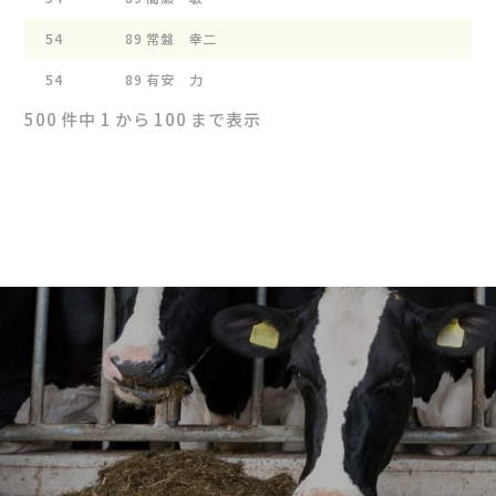
54
89
常盤 幸二
ﾊﾑﾚ
54
89
有安 力
ALI
500 件中 1 から 100 まで表示