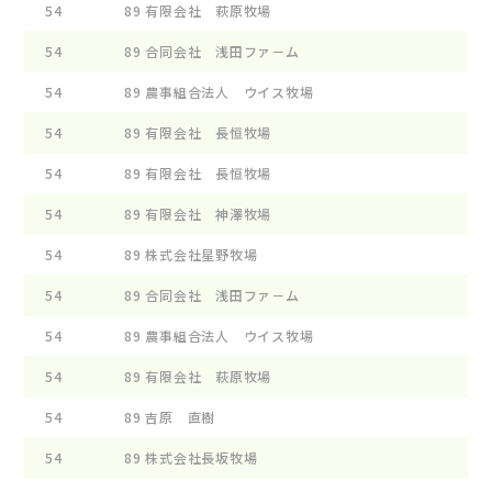
54
89
有限会社 萩原牧場
ﾌﾞﾙ
54
89
合同会社 浅田ファ－ム
ｱｻﾀ
54
89
農事組合法人 ウイス牧場
WF 
54
89
有限会社 長恒牧場
ﾛﾝｹ
54
89
有限会社 長恒牧場
ﾛﾝｹ
54
89
有限会社 神澤牧場
ｺﾞﾂ
54
89
株式会社星野牧場
ｷﾔﾌ
54
89
合同会社 浅田ファ－ム
ﾏｲﾌ
54
89
農事組合法人 ウイス牧場
ﾏｲﾌ
54
89
有限会社 萩原牧場
ﾌﾞﾙ
54
89
吉原 直樹
ｸﾞﾗ
54
89
株式会社長坂牧場
ｱﾐﾀ