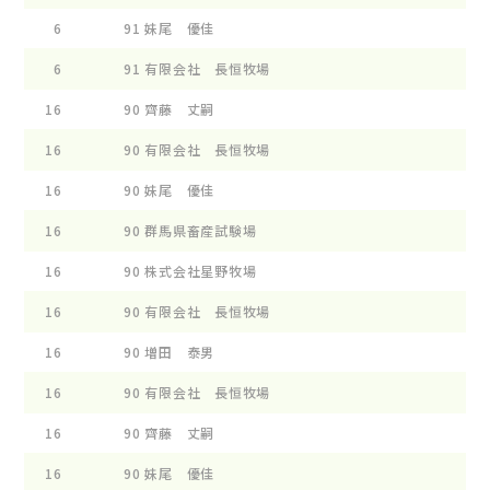
6
91
妹尾 優佳
ﾋ-ﾙ
6
91
有限会社 長恒牧場
ﾛﾝｹ
16
90
齊藤 丈嗣
ｼﾞﾔ
16
90
有限会社 長恒牧場
ｷﾔﾆ
16
90
妹尾 優佳
ﾋ-ﾙ
16
90
群馬県畜産試験場
ﾌﾞﾗ
16
90
株式会社星野牧場
ｷﾔﾌ
16
90
有限会社 長恒牧場
ﾛﾝｹ
16
90
増田 泰男
ﾌﾟﾘ
16
90
有限会社 長恒牧場
ﾛﾝｹ
16
90
齊藤 丈嗣
ｸﾚﾏ
16
90
妹尾 優佳
ﾋ-ﾙ