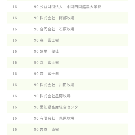
16
90
公益財団法人 中国四国酪農大学校
ｶﾔﾍ
16
90
株式会社 阿部牧場
A.F
16
90
合同会社 石原牧場
ﾌﾛﾝ
16
90
森 富士樹
ｲ-ｽ
16
90
妹尾 優佳
ﾋ-ﾙ
16
90
森 富士樹
ｲ-ｽ
16
90
森 富士樹
ｲ-ｽ
16
90
株式会社 川田牧場
ﾃﾞﾕ
16
90
株式会社星野牧場
ｷﾔﾌ
16
90
愛知県畜産総合センタ－
ｱｲﾁ
16
90
有限会社 萩原牧場
ﾌﾞﾙ
16
90
吉原 直樹
ｸﾞﾗ