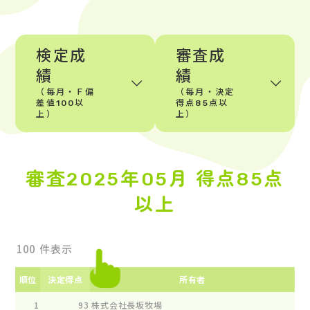
検定成
審査成
績
績
（毎月・Ｆ偏
（毎月・決定
差値100以
得点85点以
上）
上）
審査2025年05月 得点85点
以上
件表示
順位
決定得点
所有者
1
93
株式会社長坂牧場
ﾗﾌﾞ