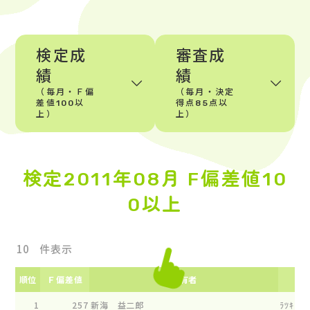
検定成
審査成
績
績
（毎月・Ｆ偏
（毎月・決定
差値100以
得点85点以
上）
上）
検定2011年08月 F偏差値10
0以上
件表示
順位
Ｆ偏差値
所有者
1
257
新海 益二郎
ﾗﾂｷ-ﾏ-