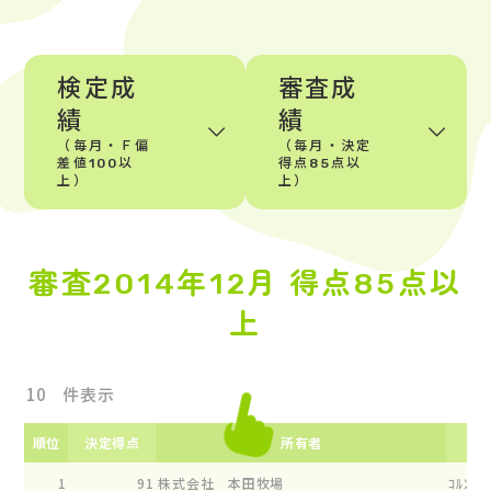
検定成
審査成
績
績
（毎月・Ｆ偏
（毎月・決定
差値100以
得点85点以
上）
上）
審査2014年12月 得点85点以
上
件表示
順位
決定得点
所有者
1
91
株式会社 本田牧場
ｺﾙﾝﾀﾞｲ