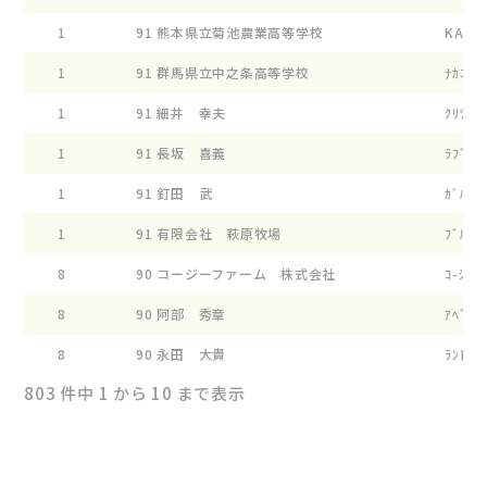
1
91
熊本県立菊池農業高等学校
KAHS 
1
91
群馬県立中之条高等学校
ﾅｶｺ- ﾌ
1
91
細井 幸夫
ｸﾘﾂﾊﾟ-
1
91
長坂 喜義
ﾗﾌﾞﾘ-ﾌ
1
91
釘田 武
ｶﾞﾊﾞﾈｽ
1
91
有限会社 萩原牧場
ﾌﾞﾙ-ｴﾝ
8
90
コージーファーム 株式会社
ｺ-ｼﾞ- 
8
90
阿部 秀章
ｱﾍﾞﾌｱ-
8
90
永田 大貴
ﾗﾝﾄﾞ ﾒ
803 件中 1 から 10 まで表示