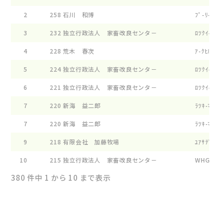
2
258
石川 和博
ﾌﾟ-ﾘ- ﾌ
3
232
独立行政法人 家畜改良センタ－
ﾛﾂｸｲ-ｸﾞﾙ
4
228
荒木 春次
ｱ-ｸﾋﾙ ﾌﾟ
5
224
独立行政法人 家畜改良センタ－
ﾛﾂｸｲ-ｸﾞ
6
221
独立行政法人 家畜改良センタ－
ﾛﾂｸｲ-ｸﾞ
7
220
新海 益二郎
ﾗﾂｷ-ﾏ-ｼｴ
7
220
新海 益二郎
ﾗﾂｷ-ﾏ-ｼｴ
9
218
有限会社 加藤牧場
ﾕｱｻﾃﾞ-ﾙ
10
215
独立行政法人 家畜改良センタ－
WHG ﾊﾝﾅ
380 件中 1 から 10 まで表示