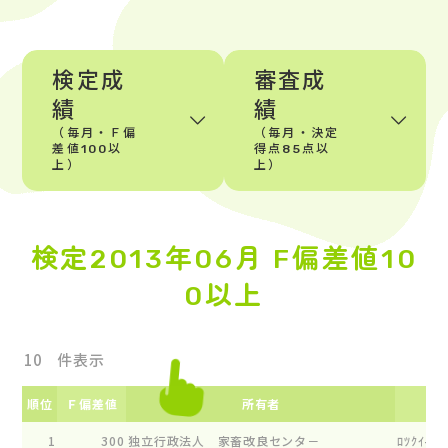
検定成
審査成
績
績
（毎月・Ｆ偏
（毎月・決定
差値100以
得点85点以
上）
上）
検定2013年06月 F偏差値10
0以上
件表示
順位
Ｆ偏差値
所有者
1
300
独立行政法人 家畜改良センタ－
ﾛﾂｸｲ-ｸﾞﾙ