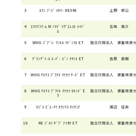
3
ﾙｱﾝ ﾌﾞﾊﾞ ﾅﾀﾘ- 88340
上野 栄公
4
ｴﾘﾂｸﾌｱ-ﾑ M ﾉﾏﾄﾞ ﾘｳﾞｴﾚｽﾄ ﾒｲﾍﾞ
五味 英介
ﾙ
5
WHG ｼﾞﾌﾟｼ- ﾏﾝﾄﾙ ｱﾄﾞﾐﾗﾙ ET
独立行政法人 家畜改良
6
ｸﾞﾗﾝﾃﾞｲ-ﾙ ｽ-ﾊﾟ- ﾋﾟﾉ ﾁﾔﾝﾄ ET
吉原 直樹
7
WHG ｹﾙﾃｽ ﾌﾟﾗﾂﾄ ﾏﾂｾｲ ｻ-ﾄﾞ ET
独立行政法人 家畜改良
8
WHG ｹﾙﾃｽ ﾌﾟﾗﾂﾄ ﾏﾂｾｲ ｾｶﾝﾄﾞ E
独立行政法人 家畜改良
T
9
ｾｼﾞｽ ﾋﾞﾕ-ﾃｲ ｶｳﾝﾃｽ ﾀｲﾀﾆｱ
渡辺 征央
10
RE ｼﾞﾖｲ ﾀﾞﾌﾞ ｱｲｵﾀ ET
独立行政法人 家畜改良