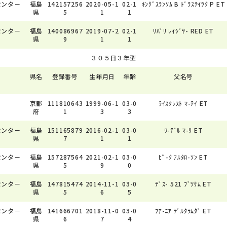
センタ－
福島
142157256
2020-05-1
02-1
ｷﾝｸﾞｽﾗﾝｿﾑ B ﾄﾞﾗｽﾃｲﾂｸ P ET
県
5
1
1
センタ－
福島
140086967
2019-07-2
02-1
ﾘﾊﾞﾘ ﾚｲｼﾞﾔ- RED ET
県
9
1
1
３０５日３年型
県名
登録番号
生年月日
年齢
父名号
京都
111810643
1999-06-1
03-0
ﾗｲｽｸﾚｽﾄ ﾏ-ﾃｲ ET
府
1
3
3
センタ－
福島
151165879
2016-02-1
03-0
ﾜ-ﾃﾞﾙ ﾏ-ﾘ ET
県
7
1
1
センタ－
福島
157287564
2021-02-1
03-0
ﾋﾟ-ｸ ｱﾙﾀﾛ-ｿﾝ ET
県
5
9
0
センタ－
福島
147815474
2014-11-1
03-0
ﾃﾞｽ- 521 ﾌﾞﾂｹﾑ ET
県
5
6
5
センタ－
福島
141666701
2018-11-0
03-0
ﾌｱ-ﾆｱ ﾃﾞﾙﾀﾗﾑﾀﾞ ET
県
6
7
4