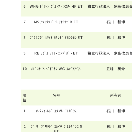
6
WHG ﾄﾞﾘ-ﾝ ﾌﾞﾙ-ｱ- ﾗｽﾀ- 4P ET
独立行政法人 家畜改良
7
MS ｱﾂﾄｳﾂﾄﾞ S ﾁﾔｼﾃｲ B ET
石川 和博
8
ﾌﾟﾗｽﾌｼﾞ ﾎﾜｲﾄ ｾｶﾝﾄﾞ ｱｾﾝｼﾖﾝ ET
石川 和博
9
RE ﾘｾﾞﾙ ﾘﾌｲ- ｴﾝﾃﾞﾊﾞ- ET
独立行政法人 家畜改良
10
ｵｷﾞｺﾔ ﾏ-ﾍﾞﾄﾞﾗﾏ WG ｽｶｲﾌｱｲｱ-
五味 英介
順
名号
所有者
位
1
ｵ-ｸﾌｲ-ﾙﾄﾞ ｽﾀﾝﾘ- ｴﾚｶﾞﾝｽ
石川 和博
2
ﾌﾟ-ﾘ- ﾌﾞﾘﾂｼﾞ ｽｶｲﾁ-ﾌ ｴﾚｶﾞﾝｽ 5
石川 和博
ET