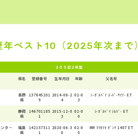
歴年ベスト10（2025年次まで
３０５日２年型
県名
登録番号
生年月日
年齢
父名号
長野
137845201
2014-08-2
02-0
ｼ-ｶﾞﾙﾍﾞｲ ｽ-ﾊﾟ-ｻｲｱ- ET
県
9
4
3
静岡
146701185
2015-12-0
02-0
ｼ-ｶﾞﾙﾍﾞｲ ｼﾙﾊﾞ- ET
県
1
3
0
センタ－
福島
142157311
2020-06-3
02-0
MR ﾏﾂｶﾂﾄ ﾀﾞﾝﾃ 1407 ET
県
1
0
0