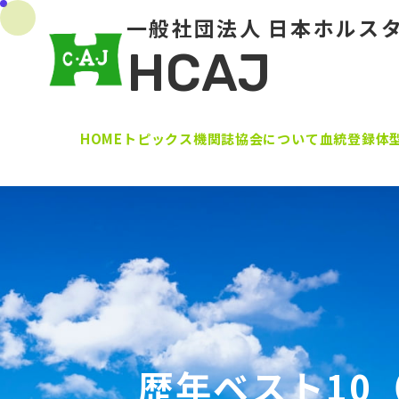
一般社団法人 日本ホルス
HCAJ
HOME
トピックス
機関誌
協会について
血統登録
体
歴年ベスト10（