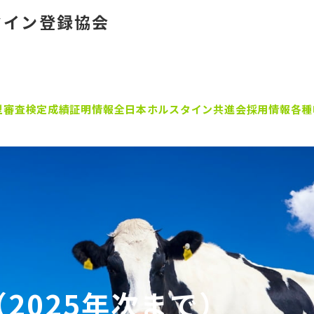
タイン登録協会
型審査
検定成績証明
情報
全日本ホルスタイン共進会
採用情報
各種
2025年次まで）