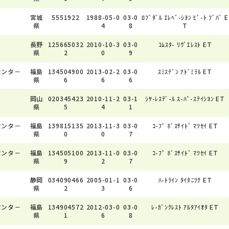
宮城
5551922
1988-05-0
03-0
ﾛﾌﾞﾀﾞﾙ ｴﾚﾍﾞ-ｼﾖﾝ ﾋﾟ-ﾄ ﾌﾞﾊﾞ E
県
4
8
T
長野
125665032
2010-10-3
03-0
ｺﾑｽﾀ- ﾘｳﾞｴﾚｽﾄ ET
県
2
0
9
センタ－
福島
134504900
2013-02-2
03-0
ｽﾐｽﾃﾞﾝ ｱﾄﾞﾐﾗﾙ ET
県
6
6
6
岡山
020345423
2010-11-2
03-1
ｼﾔ-ﾚｽﾃﾞ-ﾙ ｽ-ﾊﾟ-ｽﾃｲｼﾖﾝ ET
県
5
4
1
センタ－
福島
139815135
2013-11-3
03-0
ｺ-ﾌﾟ ﾎﾞｽｻｲﾄﾞ ﾏﾂｾｲ ET
県
0
0
7
センタ－
福島
134505100
2013-11-0
03-0
ｺ-ﾌﾟ ﾎﾞｽｻｲﾄﾞ ﾏﾂｾｲ ET
県
9
2
7
静岡
034090466
2005-01-1
03-0
ﾊ-ﾄﾗｲﾝ ﾀｲﾀﾆﾂｸ ET
県
2
3
6
センタ－
福島
134904572
2012-03-0
03-0
ﾚ-ｶﾞﾝｸﾚｽﾄ ｱﾙﾀｱｲｵﾀ ET
県
1
6
8