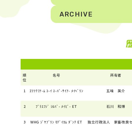
ARCHIVE
順
名号
所有者
位
1
ｴﾘﾂｸﾌｱ-ﾑ ｺ-ｲ ｽ-ﾊﾟ-ｻｲｱ- ﾒｲﾍﾞﾘﾝ
五味 英介
2
ﾌﾟﾗｽﾌｼﾞ ｼﾙﾊﾞ- ﾒｲﾋﾞ- ET
石川 和博
3
WHG ｼﾞﾔﾌﾞﾘﾝ ﾓﾃﾞｲｶﾑ ﾀﾞﾝﾃ ET
独立行政法人 家畜改良