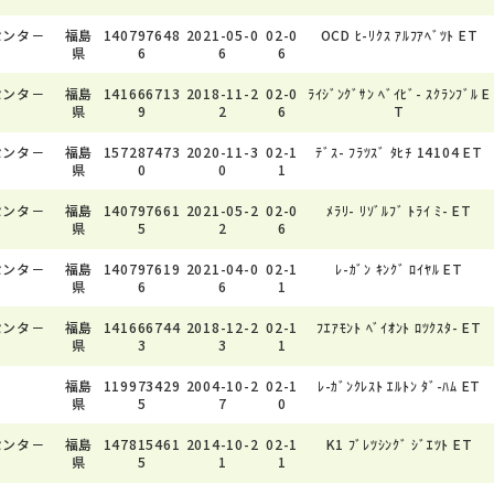
センタ－
福島
140797648
2021-05-0
02-0
OCD ﾋ-ﾘｸｽ ｱﾙﾌｱﾍﾞﾂﾄ ET
県
6
6
6
センタ－
福島
141666713
2018-11-2
02-0
ﾗｲｼﾞﾝｸﾞｻﾝ ﾍﾞｲﾋﾞ- ｽｸﾗﾝﾌﾞﾙ E
県
9
2
6
T
センタ－
福島
157287473
2020-11-3
02-1
ﾃﾞｽ- ﾌﾗﾂｽﾞ ﾀﾋﾁ 14104 ET
県
0
0
1
センタ－
福島
140797661
2021-05-2
02-0
ﾒﾗﾘ- ﾘｿﾞﾙﾌﾞ ﾄﾗｲ ﾐ- ET
県
5
2
6
センタ－
福島
140797619
2021-04-0
02-1
ﾚ-ｶﾞﾝ ｷﾝｸﾞ ﾛｲﾔﾙ ET
県
6
6
1
センタ－
福島
141666744
2018-12-2
02-1
ﾌｴｱﾓﾝﾄ ﾍﾞｲｵﾝﾄ ﾛﾂｸｽﾀ- ET
県
3
3
1
福島
119973429
2004-10-2
02-1
ﾚ-ｶﾞﾝｸﾚｽﾄ ｴﾙﾄﾝ ﾀﾞ-ﾊﾑ ET
県
5
7
0
センタ－
福島
147815461
2014-10-2
02-1
K1 ﾌﾞﾚﾂｼﾝｸﾞ ｼﾞｴﾂﾄ ET
県
5
1
1