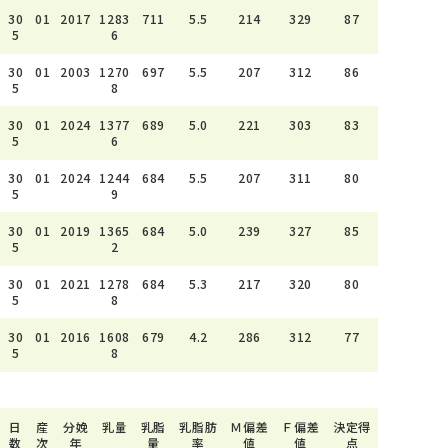
30
01
2017
1283
711
5.5
214
329
87
5
6
30
01
2003
1270
697
5.5
207
312
86
5
8
30
01
2024
1377
689
5.0
221
303
83
5
6
30
01
2024
1244
684
5.5
207
311
80
5
9
30
01
2019
1365
684
5.0
239
327
85
5
2
30
01
2021
1278
684
5.3
217
320
80
5
8
30
01
2016
1608
679
4.2
286
312
77
5
8
日
産
分娩
乳量
乳脂
乳脂肪
Ｍ偏差
Ｆ偏差
決定得
数
次
年
量
率
値
値
点