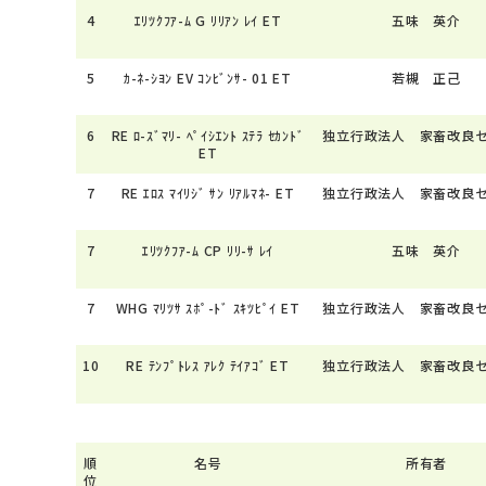
4
ｴﾘﾂｸﾌｱ-ﾑ G ﾘﾘｱﾝ ﾚｲ ET
五味 英介
5
ｶ-ﾈ-ｼﾖﾝ EV ｺﾝﾋﾞﾝｻ- 01 ET
若槻 正己
6
RE ﾛ-ｽﾞﾏﾘ- ﾍﾟｲｼｴﾝﾄ ｽﾃﾗ ｾｶﾝﾄﾞ
独立行政法人 家畜改良
ET
7
RE ｴﾛｽ ﾏｲﾘｼﾞ ｻﾝ ﾘｱﾙﾏﾈ- ET
独立行政法人 家畜改良
7
ｴﾘﾂｸﾌｱ-ﾑ CP ﾘﾘ-ｻ ﾚｲ
五味 英介
7
WHG ﾏﾘﾂｻ ｽﾎﾟ-ﾄﾞ ｽｷﾂﾋﾟｲ ET
独立行政法人 家畜改良
10
RE ﾃﾝﾌﾟﾄﾚｽ ｱﾚｸ ﾃｲｱｺﾞ ET
独立行政法人 家畜改良
順
名号
所有者
位