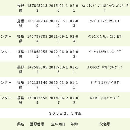
長野
137845213
2015-01-1
02-0
ﾌﾕ-ｽﾃﾂﾄﾞ ｺﾞ-ﾙﾄﾞｳｲﾝ ｶﾞｽﾘ- E
県
2
6
1
T
島根
105148234
2001-07-1
02-0
ﾜ-ﾃﾞﾙ ｺﾝﾋﾞﾝｻ- ET
県
0
2
3
センタ－
福島
140797783
2021-09-1
02-0
ｲﾝｼﾕﾗﾝｽ ﾓﾚﾉ ｽﾃﾗ ET
県
4
6
4
センタ－
福島
146868055
2022-06-0
02-0
ﾋﾟ-ｸ ｱﾙﾀﾘｱﾙ ﾏﾈ- ET
県
1
4
3
長野
147585305
2017-03-1
01-1
ｽﾀﾝﾄﾝｽﾞ ｷﾔﾋﾟﾀﾙ ｹﾞｲﾝ
県
4
5
1
センタ－
福島
142157140
2020-01-0
01-1
ｱ-ﾃﾞﾏ ｽｷﾂﾋﾟｲ ET
県
7
6
1
センタ－
福島
139815356
2014-06-2
02-0
NLBC ｱｽﾄﾝ ﾃｲｱｺﾞ
県
9
7
2
３０５日２．５年型
県名
登録番号
生年月日
年齢
父名号