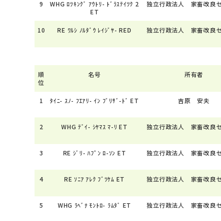
9
WHG ﾛﾂｷﾝｸﾞ ｱｳﾄﾘ- ﾄﾞﾗｽﾃｲﾂｸ 2
独立行政法人 家畜改良
ET
10
RE ﾜﾙｼ ﾉﾙﾀﾞｳ ﾚｲｼﾞﾔ- RED
独立行政法人 家畜改良
順
名号
所有者
位
1
ﾀｲﾆ- ｽﾉ- ﾌｴｱﾘ- ｲﾝ ﾌﾞﾘｻﾞ-ﾄﾞ ET
吉原 安夫
2
WHG ﾃﾞｲ- ｼﾔﾏｽ ﾏ-ﾘ ET
独立行政法人 家畜改良
3
RE ｼﾞﾘ- ﾊﾌﾟﾝ ﾛ-ｿﾝ ET
独立行政法人 家畜改良
4
RE ｿﾆｱ ｱﾚｸ ﾌﾞﾂｹﾑ ET
独立行政法人 家畜改良
5
WHG ﾗﾍﾞﾅ ﾓﾝﾄﾛ- ﾗﾑﾀﾞ ET
独立行政法人 家畜改良