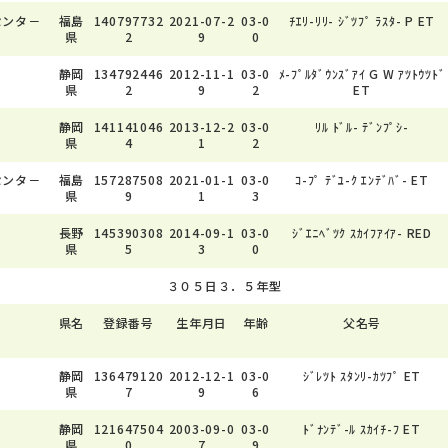
センタ－
福島
140797732
2021-07-2
03-0
ﾁｴﾘ-ﾘﾘ- ｼﾞﾂﾌﾟ ﾗｽﾀ- P ET
県
2
9
0
静岡
134792446
2012-11-1
03-0
ﾒ-ﾌﾟﾙﾀﾞｳﾝｽﾞｱｲ G W ｱﾂﾄｳﾂﾄﾞ
県
2
9
2
ET
静岡
141141046
2013-12-2
03-0
ﾘﾙ ﾄﾞﾙ- ﾃﾞﾝﾌﾟｼ-
県
4
1
2
センタ－
福島
157287508
2021-01-1
03-0
ｺ-ﾌﾟ ﾃﾞﾕ-ｸ ｴﾝﾃﾞﾊﾞ- ET
県
9
1
3
長野
145390308
2014-09-1
03-0
ｼﾞｴﾆﾍﾞﾂｸ ｽｶｲﾌｱｲｱ- RED
県
5
3
0
３０５日３．５年型
県名
登録番号
生年月日
年齢
父名号
静岡
136479120
2012-12-1
03-0
ｼﾞﾚﾂﾄ ｽﾀﾝﾘ-ｶﾂﾌﾟ ET
県
7
9
6
静岡
121647504
2003-09-0
03-0
ﾄﾞﾅﾝﾃﾞ-ﾙ ｽｶｲﾁ-ﾌ ET
県
0
7
9