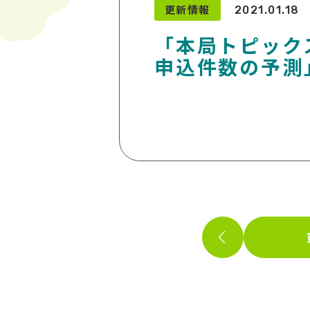
更新情報
2021.01.18
「本局トピック
申込件数の予測