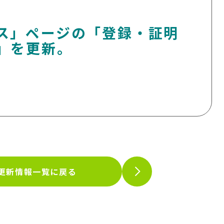
ス」ページの「登録・証明
」を更新。
更新情報一覧に戻る