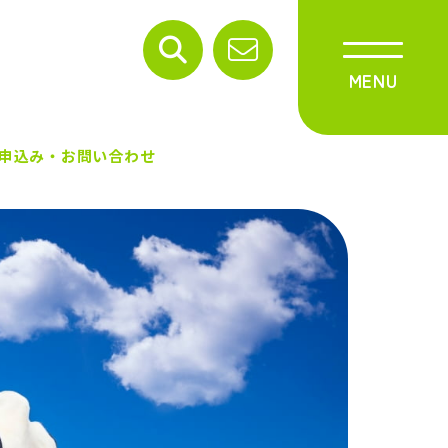
申込み・お問い合わせ