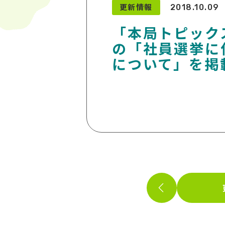
更新情報
2018.10.09
「本局トピック
の「社員選挙に
について」を掲