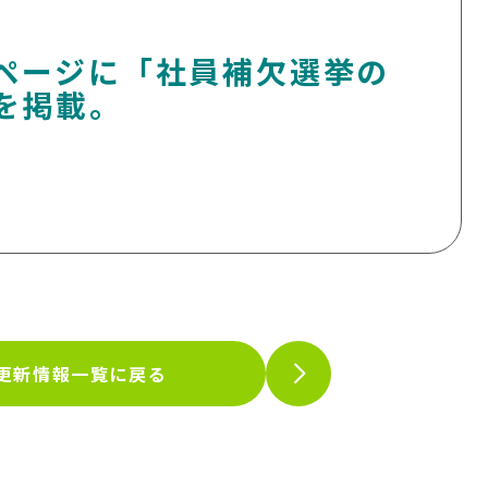
ページに「社員補欠選挙の
を掲載。
更新情報一覧に戻る