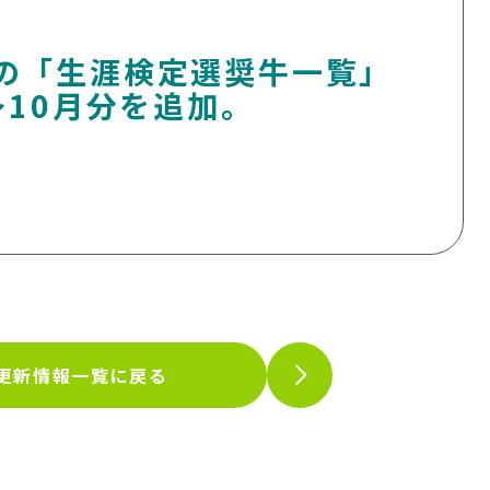
の「生涯検定選奨牛一覧」
〜10月分を追加。
更新情報一覧に戻る