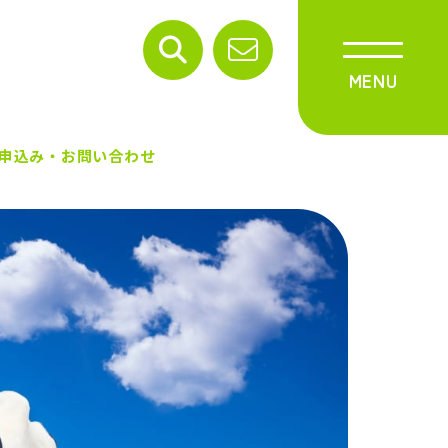
申込み・お問い合わせ