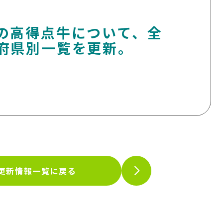
の高得点牛について、全
府県別一覧を更新。
更新情報一覧に戻る