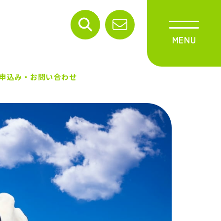
申込み・お問い合わせ