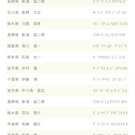
長野県
新海 益二郎
ｴﾝﾃﾞｳﾞｱ J ｱﾃｲﾃﾕ-ﾄﾞ ﾊ-ｹ
石川県
柴野 立太
H ﾏ-ﾍﾞﾘﾂｸ ｼﾞﾝｸﾞﾙｽ
栃木県
川田 佳男
ﾘﾊﾞ-ﾌｱ-ﾑ ｱﾙﾀｼﾞｴﾝｷﾝｽ ﾌ
長野県
新海 益二郎
ﾗﾂｷ-ﾏ-ｼﾕ ﾌｴｲｽ ﾔﾅｷﾞ
徳島県
徳川 恵一
ﾚﾂﾄﾞﾌｱ-ﾑｽﾞ ﾌﾟﾚｼﾞﾔ- ﾍﾞ
熊本県
松島 太一
ｷ- ﾏﾂｶﾁｴﾝ ｴ-ｼﾞｴﾝﾄ
岩手県
中村 優
ﾓ-ｼﾞﾔｽ ｽ-ﾊﾟ-ｽﾃｲｼﾖﾝ ﾅﾘ
千葉県
伊藤 博
ｸﾞﾘ-ﾝｻｲﾄﾞ ｱﾊﾞﾛﾝ ｼﾞﾝｸｽ
岩手県
中六角 保広
ﾘﾊﾞﾃｲ-ﾌｱ-ﾑ ｻ-ﾋﾞｽ ｴ-ｽ ｲ
長野県
新海 益二郎
ﾗﾂｷ-ﾏ-ｼﾕ ｻﾌｱｲｱ ﾛｸｼ-
栃木県
羽石 啓介
ﾋﾞﾕ-ﾃｲ ﾌﾞﾗﾂﾄﾞﾆﾂｸ ﾙ-ｽ
茨城県
佐藤 範之
ｸﾞﾘ-ﾝｴﾝｼﾞｴﾙ ｴﾙｴﾙ ﾓﾝﾄﾛ
茨城県
佐藤 晃
ｻﾝｼﾔｲﾝ ﾐﾆ- ﾏﾂｽﾙ ﾌﾗﾝ