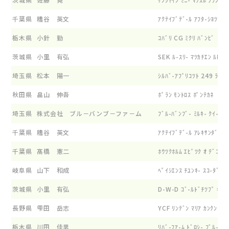
千葉県
糟谷 英文
ｱｸﾃｲﾌﾞﾃﾞ-ﾙ ｱﾌﾀ-ｼﾖﾂｸ ｱ
栃木県
小針 勤
ｺﾊﾞﾘ CG ﾐｸﾘ ﾊﾞﾝﾋﾞ
茨城県
小里 有弘
SEK ﾙ-ｽﾘ- ﾏﾂｶﾁｴﾝ ﾙﾋﾞ-
埼玉県
松本 陽一
ｼﾙﾊﾞ-ｱﾌﾟﾘｺﾂﾄ 249 ﾗｲﾝﾏ
秋田県
畠山 伸吾
ﾎﾟﾗﾝ ﾓﾝﾄﾛｽ ﾎﾟﾝﾃｶﾈ
埼玉県
株式会社 ブル－バンブ－ファ－ム
ﾌﾞﾙ-ﾊﾞﾝﾌﾞ- ﾐﾙｷ- ｸｲ-ﾝ
千葉県
糟谷 英文
ｱｸﾃｲﾌﾞﾃﾞ-ﾙ ｱﾚｷｻﾝﾀﾞ- ﾌ
千葉県
髙橋 憲二
ﾎｳﾂｸﾎﾙﾑ ｴﾋﾟﾂｸ ｵ ﾃﾞｺ
岐阜県
山下 和成
ﾍﾟｲｼｴﾝｽ ﾁﾕﾝｷ- ｽｺ-ﾀﾞ ﾊ
茨城県
小里 有弘
D-W-D ｺﾞ-ﾙﾄﾞﾁﾂﾌﾟ ｷﾃｲ
長野県
雫田 岳志
YCF ﾘﾝﾃﾞﾝ ﾏﾘｱ ｶﾝｸﾝ
栃木県
川田 佳男
ﾘﾊﾞ-ﾌｱ-ﾑ ﾄﾞﾛｼ- ﾌﾞﾙ-ｼﾞｴ