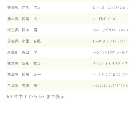
新潟県
江部 広大
ﾙ-ｷ-ｽﾀ- ｼﾝﾊﾟﾀｲｺ ﾛ-ﾏﾝ
熊本県
松島 太一
ｷ- TMF ﾌｲ-ﾊﾞ-
埼玉県
松本 陽一
ｼﾙﾊﾞ-ｱﾌﾟﾘｺﾂﾄ 261 ﾒｲﾌﾗ
茨城県
小里 有弘
D-W-D ﾁﾕﾝｷ- ﾐﾙｸｼﾖﾂﾌﾟ
京都府
谷口 学
ﾗ-ﾝﾃﾞ-ﾙ ﾄﾂﾌﾟ ｼ- ﾊ-ｹﾞﾝ
熊本県
新永 文治
ｸﾞﾗﾝﾃﾞｲ-ﾙ ﾓ-ｻﾝ ﾄﾞｱﾏﾝ 
熊本県
松島 太一
ｷ- ﾒ-ﾔ-ｽ ﾌﾞﾛ-ｸｽ ﾏﾂｷ-
千葉県
髙橋 憲二
ﾎｳﾂｸﾎﾙﾑ ｷﾝｸﾞﾄﾞﾂｸ ﾙ-ｷ-
63 件中 1 から 63 まで表示