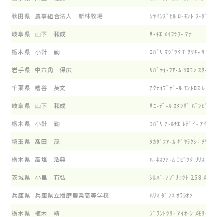
秋田県
農事組合法人 新林牧場
ｼﾔｲﾝｽﾞﾋﾙ ﾛ-ﾓﾝﾄ ｽ-ﾀﾞﾝ
岐阜県
山下 和成
ｻ-ｷｴ ﾒｲﾌﾗﾜ- ﾏﾅ
栃木県
小針 勤
ｺﾊﾞﾘ ﾏｼﾞﾂｸT ｸﾂｷ- ｻﾝﾌﾗ
岩手県
中六角 保広
ﾘﾊﾞﾃｲ-ﾌｱ-ﾑ ｿﾛﾓﾝ ｽﾀ-ﾛｲ
千葉県
糟谷 英文
ｱｸﾃｲﾌﾞﾃﾞ-ﾙ ﾓﾝﾄﾛｽ ﾚｲﾅ
岐阜県
山下 和成
ｻﾆ-ﾃﾞ-ﾙ ｽﾀﾝｻﾞ ﾊﾞﾝﾋﾞ-ﾉ
栃木県
小針 勤
ｺﾊﾞﾘ ｱ-ﾙﾁｴ ﾚﾃﾞｲ- ｱｲ
埼玉県
髙田 茂
ﾀｶﾀﾞﾌｱ-ﾑ ｷﾞﾔﾗｸｼ- ﾁﾔ-ﾙ
栃木県
高塩 浩典
ﾊ-ﾈｽﾌｱ-ﾑ ｴﾋﾟﾂｸ ﾘﾘｽ
茨城県
小里 有弘
ｼﾙﾊﾞ-ｱﾌﾟﾘｺﾂﾄ 258 ﾒｲﾌﾗ
兵庫県
兵庫県立播磨農業高等学校
ﾊﾘﾏ ﾀﾞﾌﾈ ｵﾗｼｵﾝ
栃木県
植木 靖
ﾌﾟﾗﾝﾄﾂﾘ- ｱｲｵ-ﾝ ﾒﾓﾘ-