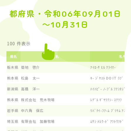
都府県・令和06年09月01日
～10月31日
件表示
県名
氏名
名号
栃木県
菊地 啓介
ｱｲﾛ-ｻ ﾋﾙ ｸﾗｲﾏ-
熊本県
松島 太一
ｷ- ｼﾞﾔｽﾄ DO IT ﾗﾌﾞ ｼﾄﾞ
新潟県
高橋 洋一
ﾊｲﾊﾋﾟ- ﾉ-ﾌﾞﾙ ﾌｱﾝﾀｼﾞｽﾀ
熊本県
株式会社 荒木牧場
ﾚﾃﾞﾙ ｷﾞﾔﾗｸｼ- ｽﾃﾂﾌ
岩手県
中六角 保広
ﾘﾊﾞﾃｲ-ﾌｱ-ﾑ ﾌﾞﾂｹﾑ ｱﾆ-
埼玉県
有限会社 加藤牧場
ﾑｻｼ ﾒﾙｳ-ﾄﾞ ｱﾂﾄｳﾂﾄﾞ