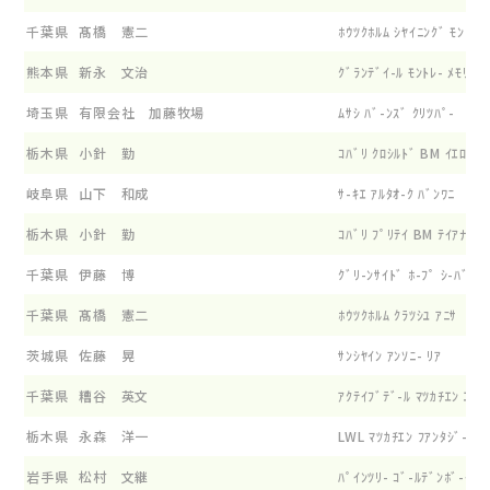
千葉県
髙橋 憲二
ﾎｳﾂｸﾎﾙﾑ ｼﾔｲﾆﾝｸﾞ ﾓﾝﾄﾚ-
熊本県
新永 文治
ｸﾞﾗﾝﾃﾞｲ-ﾙ ﾓﾝﾄﾚ- ﾒﾓﾘ-
埼玉県
有限会社 加藤牧場
ﾑｻｼ ﾊﾞ-ﾝｽﾞ ｸﾘﾂﾊﾟ-
栃木県
小針 勤
ｺﾊﾞﾘ ｸﾛｼﾙﾄﾞ BM ｲｴﾛ-ﾏｳ
岐阜県
山下 和成
ｻ-ｷｴ ｱﾙﾀｵ-ｸ ﾊﾞﾝﾜﾆ
栃木県
小針 勤
ｺﾊﾞﾘ ﾌﾟﾘﾃｲ BM ﾃｲｱﾅ
千葉県
伊藤 博
ｸﾞﾘ-ﾝｻｲﾄﾞ ﾎ-ﾌﾟ ｼ-ﾊﾞ-
千葉県
髙橋 憲二
ﾎｳﾂｸﾎﾙﾑ ｸﾗﾂｼﾕ ｱﾆｻ
茨城県
佐藤 晃
ｻﾝｼﾔｲﾝ ｱﾝｿﾆ- ﾘｱ
千葉県
糟谷 英文
ｱｸﾃｲﾌﾞﾃﾞ-ﾙ ﾏﾂｶﾁｴﾝ ｴﾝｼ
栃木県
永森 洋一
LWL ﾏﾂｶﾁｴﾝ ﾌｱﾝﾀｼﾞ- E
岩手県
松村 文継
ﾊﾟｲﾝﾂﾘ- ｺﾞ-ﾙﾃﾞﾝﾎﾞ-ｲ ﾛ