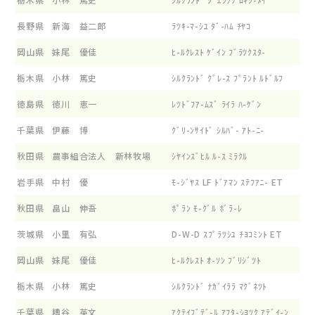
長野県
新海 益二郎
ﾗﾂｷ-ﾏ-ｼﾕ ﾀﾞ-ﾊﾑ ﾁﾔｺ
岡山県
妹尾 優佳
ﾋ-ﾙｸﾚｽﾄ ｹﾞｲﾝ ﾌﾞﾗﾂｸｽﾀ-
栃木県
小林 篤史
ｼﾙｸﾗﾝﾄﾞ ｸﾞﾚ-ｽ ﾌﾟﾗﾝﾄ ﾙﾄﾞﾙﾌ
徳島県
徳川 恵一
ﾚﾂﾄﾞﾌｱ-ﾑｽﾞ ﾗｲﾗ ﾊ-ｹﾞﾝ
千葉県
伊藤 博
ｸﾞﾘ-ﾝｻｲﾄﾞ ｼﾙﾊﾞ- ｱﾄ-ﾆ-
秋田県
農事組合法人 新林牧場
ｼﾔｲﾝｽﾞﾋﾙ ﾙ-ｽ ﾐﾗｸﾙ
岩手県
中村 優
ﾓ-ｼﾞﾔｽ LF ﾄﾞｱﾏﾝ ｽﾃﾌｱﾆ- ET
秋田県
畠山 伸吾
ﾎﾟﾗﾝ ﾓ-ｸﾞﾙ ﾎﾞﾗ-ﾚ
茨城県
小里 有弘
D-W-D ｽﾌﾟﾗﾂｼﾕ ﾁﾖｺﾐﾝﾄ ET
岡山県
妹尾 優佳
ﾋ-ﾙｸﾚｽﾄ ｵ-ｿﾝ ﾌﾞﾘｼﾞﾂﾄ
栃木県
小林 篤史
ｼﾙｸﾗﾝﾄﾞ ﾅｶﾞｲﾗﾗ ﾏｸﾞﾈﾂﾄ
千葉県
糟谷 英文
ｱｸﾃｲﾌﾞﾃﾞ-ﾙ ｱﾌﾀ-ｼﾖﾂｸ ｱﾃﾞｲ-ﾝ