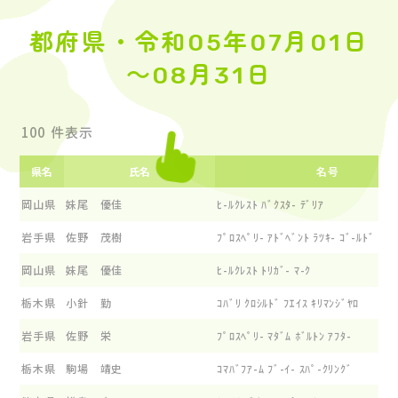
都府県・令和05年07月01日
～08月31日
件表示
県名
氏名
名号
岡山県
妹尾 優佳
ﾋ-ﾙｸﾚｽﾄ ﾊﾞｸｽﾀ- ﾃﾞﾘｱ
岩手県
佐野 茂樹
ﾌﾟﾛｽﾍﾟﾘ- ｱﾄﾞﾍﾞﾝﾄ ﾗﾂｷ- ｺﾞ-ﾙﾄﾞ
岡山県
妹尾 優佳
ﾋ-ﾙｸﾚｽﾄ ﾄﾘｶﾞ- ﾏ-ｸ
栃木県
小針 勤
ｺﾊﾞﾘ ｸﾛｼﾙﾄﾞ ﾌｴｲｽ ｷﾘﾏﾝｼﾞﾔﾛ
岩手県
佐野 栄
ﾌﾟﾛｽﾍﾟﾘ- ﾏﾀﾞﾑ ﾎﾞﾙﾄﾝ ｱﾌﾀ-
栃木県
駒場 靖史
ｺﾏﾊﾞﾌｱ-ﾑ ﾌﾞ-ｲ- ｽﾊﾟ-ｸﾘﾝｸﾞ