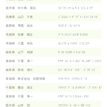
岩手県
中六角 保広
ﾘﾊﾞﾃｲ-ﾌｱ-ﾑ ｻ-ﾋﾞｽ ｴ-ｽ ｲｳﾞ
兵庫県
山口 千恵
ｼﾞｴﾑｽﾄ-ﾝ ﾀﾞﾝﾃﾞｲ- ｴﾝｼﾞｴﾙ ﾂﾈ
長野県
雫田 岳志
YCF ｶﾞ-ﾏﾝ ﾂﾊﾞｷ
茨城県
佐藤 範之
ｸﾞﾘ-ﾝｴﾝｼﾞｴﾙ R ﾓﾝﾄﾛｽ
茨城県
小里 有弘
ﾖｼﾉﾌｱ-ﾑ ｲｼｶｾﾞ ｼﾞｴﾆﾌｱ-
岐阜県
山下 和成
ｻ-ｷｴ ｱﾙﾀｵ-ｸ ﾗﾝﾄﾞﾛｽ
青森県
千葉 準一
ｻｳｻﾞﾝﾄﾞﾘ-ﾌ ｽｶｼﾞﾂﾄ ﾊﾛｹﾞﾝ ｼﾖﾂｸ
岐阜県
宮垣 俊介
ｴﾊﾞ-ｵﾝﾜ-ﾄﾞ ﾊﾂﾋﾟ- ﾊﾟﾗﾀﾞｲｽ
宮城県
株式会社 布田牧場
ﾗﾂｷ-ｳｲﾅ- ｿｸﾗﾃｽ ﾋﾟ-ﾁ
千葉県
糟谷 英文
ｱｸﾃｲﾌﾞﾃﾞ-ﾙ ｱﾚｷｻﾝﾀﾞ- ﾌﾞﾗｲﾘ- ET
青森県
千葉 準一
ｻｳｻﾞﾝﾄﾞﾘ-ﾌ ﾓﾝﾄﾚ- ﾏｳｲ
栃木県
山本 訓
ﾏｳﾝﾃﾝﾋﾞﾕ- ｽﾄ-ﾝ SD ｲﾝｽ