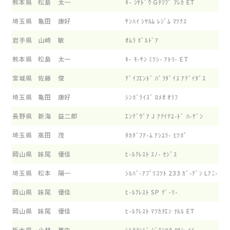
熊本県
松島 太一
ｷ- ｼﾔﾄﾞｳ Gﾁﾂﾌﾟ ｱﾚｶ ET
埼玉県
亀田 康好
ｻﾝﾊｲ ｼﾔﾙﾑ ﾚｼﾞﾑ ﾏﾂｸｽ
岩手県
山崎 敏
ｵﾑﾗ ﾎﾞﾙﾄﾞｱ
熊本県
松島 太一
ｷ- ﾓ-ｻﾝ ﾐﾂｼ- ｱﾄﾘ- ET
宮城県
佐藤 俊
ﾃﾞｲﾌｴﾝﾄﾞ ﾊﾟﾗﾀﾞｲｽ ｱﾃﾞｲﾀﾞｽ
埼玉県
亀田 康好
ｼﾝﾎﾞﾗｲｽﾞ ﾛﾒｵ ｵﾗﾌ
長野県
新海 益二郎
ｴﾝﾃﾞｳﾞｱ J ｱﾃｲﾃﾕ-ﾄﾞ ﾊ-ｹﾞﾝ
埼玉県
髙田 茂
ﾀｶﾀﾞﾌｱ-ﾑ ｱｼﾕﾗ- ﾋﾂﾎﾟ
岡山県
妹尾 優佳
ﾋ-ﾙｸﾚｽﾄ ｽﾉ- ｾｼﾞｽ
埼玉県
松本 陽一
ｼﾙﾊﾞ-ｱﾌﾟﾘｺﾂﾄ 233 ｶﾞ-ﾃﾞﾝ Lｱﾆ- ﾌﾀ
岡山県
妹尾 優佳
ﾋ-ﾙｸﾚｽﾄ SP ﾃﾞ-ﾘ-
岡山県
妹尾 優佳
ﾋ-ﾙｸﾚｽﾄ ﾏﾂｶﾁｴﾝ ﾅﾙﾙ ET
栃木県
小林 篤史
ｼﾙｸﾗﾝﾄﾞ ｼﾞｴｼﾂｸ ﾛｷｼ-ﾒｲ