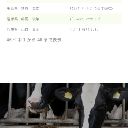
千葉県
糟谷 英文
ｱｸﾃｲﾌﾞﾃﾞ-ﾙ ﾃﾞ ｺ-ﾙ ﾏﾂｶﾁｴﾝ
岩手県
藤岡 俊策
ﾄﾞﾘ-ﾑﾗﾝﾁ ﾏﾂｾｲ ﾘﾖｳ
兵庫県
山口 貴士
ﾊ-ﾊﾞ-ﾄ ｳｴｶﾗ ﾏﾘｵﾝ
46 件中 1 から 46 まで表示