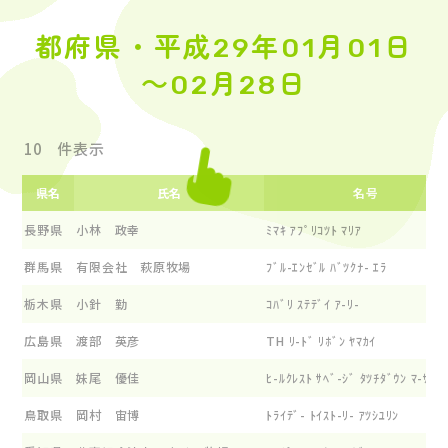
都府県・平成29年01月01日
～02月28日
件表示
県名
氏名
名号
長野県
小林 政幸
ﾐﾏｷ ｱﾌﾟﾘｺﾂﾄ ﾏﾘｱ
群馬県
有限会社 萩原牧場
ﾌﾞﾙ-ｴﾝｾﾞﾙ ﾊﾞﾂｸﾅ- ｴﾗ
栃木県
小針 勤
ｺﾊﾞﾘ ｽﾃﾃﾞｲ ｱ-ﾘ-
広島県
渡部 英彦
TH ﾘ-ﾄﾞ ﾘﾎﾞﾝ ﾔﾏｶｲ
岡山県
妹尾 優佳
ﾋ-ﾙｸﾚｽﾄ ｻﾍﾞ-ｼﾞ ﾀﾂﾁﾀﾞｳﾝ ﾏ-ｻ
鳥取県
岡村 宙博
ﾄﾗｲﾃﾞ- ﾄｲｽﾄ-ﾘ- ｱﾂｼﾕﾘﾝ