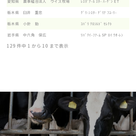
愛知県
農事組合法人 ウイス牧場
ﾚｽﾎﾟｱ-ﾙ ｽﾀ- ﾊ-ｹﾞﾝ ET
栃木県
臼井 重忠
ｸﾞﾘ-ﾝｽﾀ- ﾃﾞﾘｱ ﾌﾕ-ﾘ-
栃木県
小針 勤
ｺﾊﾞﾘ ｸﾛｼﾙﾄﾞ ｾﾚｸﾄ
岩手県
中六角 保広
ﾘﾊﾞﾃｲ-ﾌｱ-ﾑ SP ﾛｲ ｳｵ-ﾚﾝ
129 件中 1 から 10 まで表示