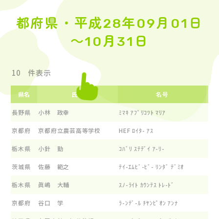
都府県・平成28年09月01日
～10月31日
件表示
県名
氏名
名号
長野県
小林 政幸
ﾐﾏｷ ｱﾌﾟﾘｺﾂﾄ ﾏﾘｱ
京都府
京都府立農芸高等学校
HEF ﾛｲﾀ- ｱｽ
栃木県
小針 勤
ｺﾊﾞﾘ ｽﾃﾃﾞｲ ｱ-ﾘ-
茨城県
佐藤 範之
ﾃｲ-ｴﾑﾋﾞ-ﾋﾞ- ﾘﾝﾀﾞ ﾃﾞﾐｵ
栃木県
眞嶋 大輔
ｽﾉ-ﾗｲﾄ ｶｳﾝﾃｽ ﾄﾚ-ﾄﾞ
京都府
谷口 学
ﾗ-ﾝﾃﾞ-ﾙ ﾁﾔﾝﾋﾟｵﾝ ｱﾝﾅ