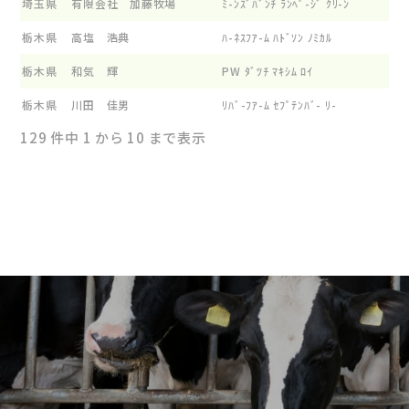
埼玉県
有限会社 加藤牧場
ﾐ-ﾝｽﾞﾊﾞﾝﾁ ﾗﾝﾍﾟ-ｼﾞ ｸﾘ-ﾝ
栃木県
高塩 浩典
ﾊ-ﾈｽﾌｱ-ﾑ ﾊﾄﾞｿﾝ ﾉﾐｶﾙ
栃木県
和気 輝
PW ﾀﾞﾂﾁ ﾏｷｼﾑ ﾛｲ
栃木県
川田 佳男
ﾘﾊﾞ-ﾌｱ-ﾑ ｾﾌﾟﾃﾝﾊﾞ- ﾘ-
129 件中 1 から 10 まで表示