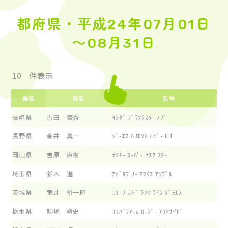
都府県・平成24年07月01日
～08月31日
件表示
県名
氏名
名号
長崎県
吉田 豪秀
ﾖｼﾀﾞ ﾌﾞﾗﾂｸｽﾀ- ﾉﾌﾞ
長野県
金井 真一
ｼﾞ-ｴｽ ﾊﾘｴﾂﾄ ｶﾋﾞ- ET
岡山県
吉原 直樹
ﾗﾂｷ- ｽ-ﾊﾟ- ﾃｽｸ ｽﾀ-
埼玉県
鈴木 進
ｱﾄﾞﾙﾌ ﾘ- ﾏﾂｸｽ ｱﾂﾌﾟﾙ
茨城県
荒井 裕一郎
ﾆﾕ-ﾜ-ﾙﾄﾞ ﾗﾝﾂ ﾗｲﾝ ﾀﾞﾁｴｽ
栃木県
駒場 靖史
ｺﾏﾊﾞﾌｱ-ﾑ ﾛ-ｼﾞ- ｱｳﾄｻｲﾄﾞ