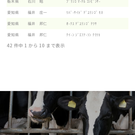
栃木県
石川 昭
ﾌﾞﾗﾝｺ ﾏ-ﾃﾙ ｺﾝﾋﾞﾝｻ-
愛知県
福井 庄一
ﾘﾊﾞ-ｻｲﾄﾞ ﾃﾞﾕﾗﾝｺﾞ ﾓﾈ
愛知県
福井 邦仁
ｵ-ｸｽ ﾃﾞﾕﾗﾝｺﾞ ﾃﾂｻ
愛知県
福井 邦仁
ｸｲ-ﾝ ｼﾞｴﾌｱ-ｿﾝ ｸﾗﾂﾄ
42 件中 1 から 10 まで表示